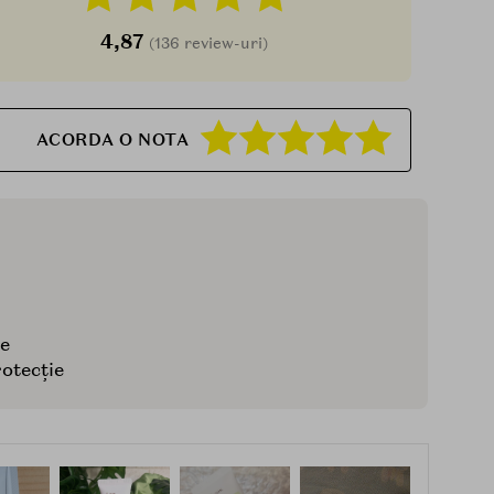
4,87
(136 review-uri)
ACORDA O NOTA
ee
rotecție