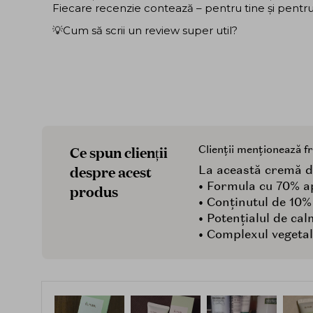
Fiecare recenzie contează – pentru tine și pentru ce
💡Cum să scrii un review super util?
Ce spun clienții
Clienții menționează f
despre acest
La această cremă de 
• Formula cu 70% ap
produs
• Conținutul de 10%
• Potențialul de cal
• Complexul vegetal 