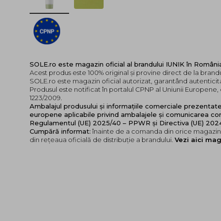
SOLE.ro este magazin oficial al brandului IUNIK în Români
Acest produs este 100% original și provine direct de la brandu
SOLE.ro este magazin oficial autorizat, garantând autenticita
Produsul este notificat în portalul CPNP al Uniunii Europen
1223/2009.
Ambalajul produsului și informațiile comerciale prezentat
europene aplicabile privind ambalajele și comunicarea cor
Regulamentul (UE) 2025/40 – PPWR și Directiva (UE) 20
Cumpără informat:
înainte de a comanda din orice magazin,
din rețeaua oficială de distribuție a brandului.
Vezi aici mag