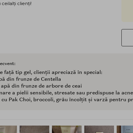
ilalți clienți!
recvent:
față tip gel, clienții apreciază în special:
ă din frunze de Centella
 apă din frunze de arbore de ceai
mare a pielii sensibile, stresate sau predispuse la acn
cu Pak Choi, broccoli, grâu încolțit și varză pentru p