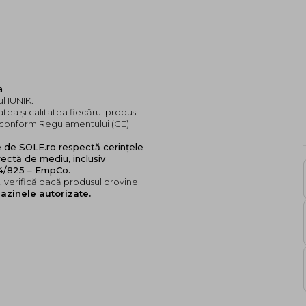
a
l IUNIK.
tea și calitatea fiecărui produs.
e, conform Regulamentului (CE)
e de SOLE.ro respectă cerințele
ectă de mediu, inclusiv
24/825 – EmpCo.
 verifică dacă produsul provine
azinele autorizate.