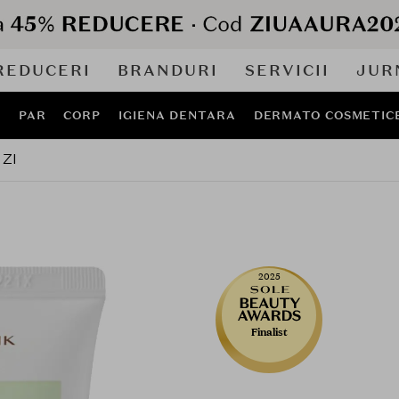
REDUCERI
BRANDURI
SERVICII
JUR
J
PAR
CORP
IGIENA DENTARA
DERMATO COSMETIC
ZI
2025
Finalist