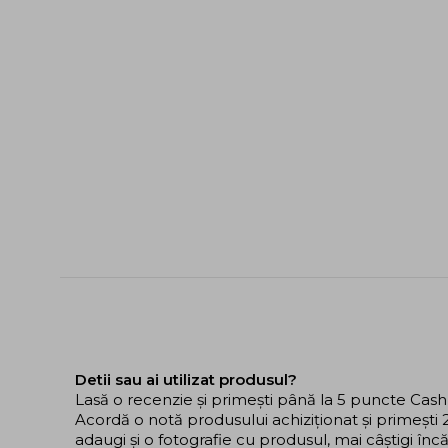
Detii sau ai utilizat produsul?
Lasă o recenzie și primești până la 5 puncte Cas
Acordă o notă produsului achiziționat și primeșt
adaugi și o fotografie cu produsul, mai câștigi în