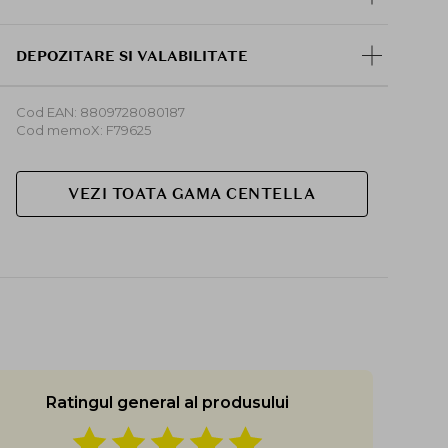
DEPOZITARE SI VALABILITATE
Cod EAN: 8809728080187
Cod memoX: F79625
VEZI TOATA GAMA CENTELLA
Ratingul general al produsului