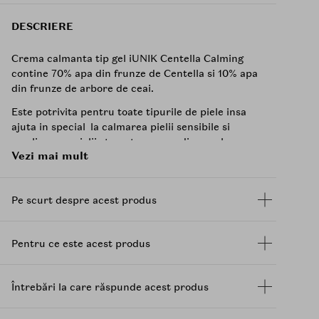
DESCRIERE
Crema calmanta tip gel iUNIK Centella Calming
contine 70% apa din frunze de Centella si 10% apa
din frunze de arbore de ceai.
Este potrivita pentru toate tipurile de piele insa
ajuta in special la calmarea pielii sensibile si
ameliorarea pielii stresate sau predispusa la acnee
Vezi mai mult
fiind imbogatita si cu un complex special cu
Pak
Choi, broccoli, grau incoltit, trifoi, ridiche alba si
varza
care protejeaza pielea de simulii externi.
Pe scurt despre acest produs
Mod de utilizare:
Dupa folosirea unui toner, aplicati o cantitate
Pentru ce este acest produs
adecvata pe fata si masati usor din interior spre
exterior pana la absorbirea produsului in piele.
Întrebări la care răspunde acest produs