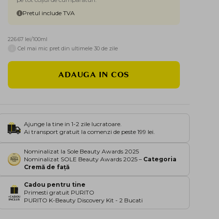
Pretul include TVA
226.67 lei/100ml
i
Cel mai mic pret din ultimele 30 de zile
ADAUGA IN COS
Ajunge la tine in 1-2 zile lucratoare.
Ai transport gratuit la comenzi de peste 199 lei.
Nominalizat la Sole Beauty Awards 2025
Nominalizat SOLE Beauty Awards 2025 –
Categoria
Cremă de față
Cadou pentru tine
Primesti gratuit PURITO
PURITO K-Beauty Discovery Kit - 2 Bucati