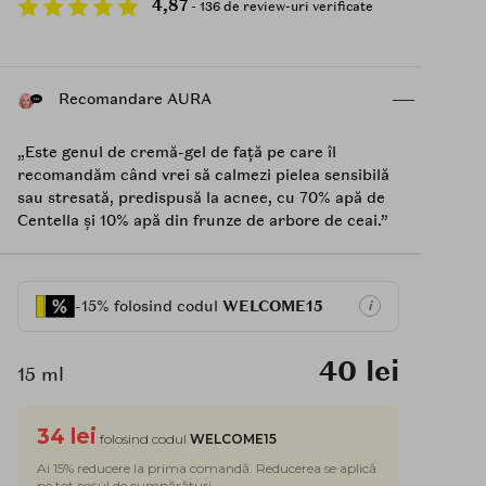
4,87
- 136 de review-uri verificate
Recomandare AURA
„Este genul de cremă-gel de față pe care îl
recomandăm când vrei să calmezi pielea sensibilă
sau stresată, predispusă la acnee, cu 70% apă de
Centella și 10% apă din frunze de arbore de ceai.”
-15% folosind codul
WELCOME15
i
40 lei
15 ml
34 lei
folosind codul
WELCOME15
Ai 15% reducere la prima comandă. Reducerea se aplică
pe tot coșul de cumpărături.