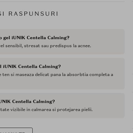
SI RASPUNSURI
ip gel iUNIK Centella Calming?
cel sensibil, stresat sau predispus la acnee.
el iUNIK Centella Calming?
e ten si maseaza delicat pana la absorbtia completa a
iUNIK Centella Calming?
tate vizibile in calmarea si protejarea pielii.