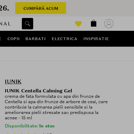
NAL
E
COPII
BARBATI
ELECTRICA
INSPIRATIE
IUNIK
IUNIK Centella Calming Gel
crema de fata formulata cu apa din frunze de
Centella si apa din frunze de arbore de ceai, care
contribuie la calmarea pielii sensibile si la
ameliorarea pielii stresate sau predispusa la
acnee - 15 ml
Disponibilitate:
In stoc