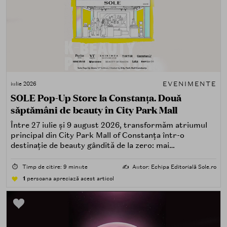
EVENIMENTE
iulie 2026
SOLE Pop-Up Store la Constanța. Două
săptămâni de beauty în City Park Mall
Între 27 iulie și 9 august 2026, transformăm atriumul
principal din City Park Mall of Constanța într-o
destinație de beauty gândită de la zero: mai
spectaculoasă, mai interactivă și mai aproape de felul în
care îți place, de fapt, să descoperi produse — testând,
⏱️
Timp de citire: 9 minute
✍️
Autor: Echipa Editorială Sole.ro
atingând, comparând, întrebând.
1
persoana apreciază acest articol