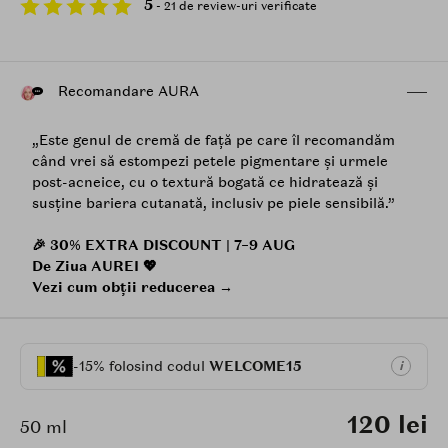
5
- 21 de review-uri verificate
Recomandare AURA
„Este genul de cremă de față pe care îl recomandăm
când vrei să estompezi petele pigmentare și urmele
post-acneice, cu o textură bogată ce hidratează și
susține bariera cutanată, inclusiv pe piele sensibilă.”
🎉 30% EXTRA DISCOUNT | 7–9 AUG
De Ziua AUREI 💖
Vezi cum obții reducerea →
-15% folosind codul
WELCOME15
i
120 lei
50 ml