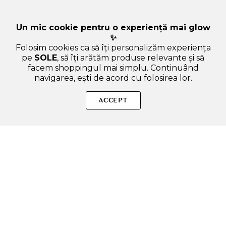
Un mic cookie pentru o experiență mai glow
✨
Folosim cookies ca să îți personalizăm experiența
pe
SOLE
, să îți arătăm produse relevante și să
facem shoppingul mai simplu. Continuând
navigarea, ești de acord cu folosirea lor.
Sperăm că ți-am răspuns la toate întrebările despre
NUMBUZIN No.5 Vitamin Glutathione Dark Spot Laser Cream -
ACCEPT
crema de fata formulata cu glutation si niacinamida, care
contribuie la estomparea petelor pigmentare si la mentinerea
barierei cutanate - 50 ml. Dacă ai și alte curiozități, nu ezita să
ne scrii!
ADAUGA IN COS
SOLE – beauty fără zgomot.
Produse autentice, conforme UE, alese responsabil.
Categorii Produse