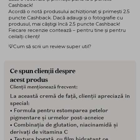
Cashback!
Acordă o notă produsului achiziționat și primești 2.5
puncte Cashback. Dacă adaugi și o fotografie cu
produsul, mai câștigi încă 2.5 puncte Cashback!
Fiecare recenzie contează – pentru tine și pentru
ceilalți clienți!
💡Cum să scrii un review super util?
Ce spun clienții despre
acest produs
Clienții menționează frecvent:
La această cremă de față, clienții apreciază în
special:
• Formula pentru estomparea petelor
pigmentare și urmelor post-acneice
• Combinația de glutation, niacinamidă și
derivați de vitamina C
• Textura bogată, cu film hidratant ce