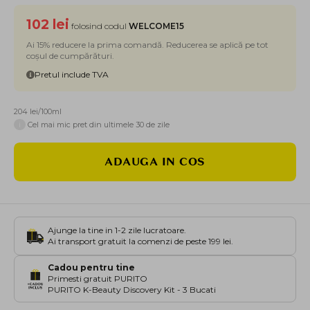
102 lei
folosind codul
WELCOME15
Ai 15% reducere la prima comandă. Reducerea se aplică pe tot
coșul de cumpărături.
Pretul include TVA
204 lei/100ml
i
Cel mai mic pret din ultimele 30 de zile
ADAUGA IN COS
Ajunge la tine in 1-2 zile lucratoare.
Ai transport gratuit la comenzi de peste 199 lei.
Cadou pentru tine
Primesti gratuit PURITO
PURITO K-Beauty Discovery Kit - 3 Bucati