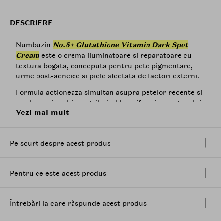
DESCRIERE
Numbuzin
No.5+ Glutathione Vitamin Dark Spot
Cream
este o crema iluminatoare si reparatoare cu
textura bogata, conceputa pentru pete pigmentare,
urme post-acneice si piele afectata de factori externi.
Formula actioneaza simultan asupra petelor recente si
a celor mai vechi, contribuind la uniformizarea tonului
Vezi mai mult
pielii si la sustinerea refacerii barierei cutanate.
Combinatia de antioxidanti precum glutationul,
vitamina C
niacinamida
si L-cisteina ajuta la reducerea
Pe scurt despre acest produs
acumularii de melanina si la estomparea petelor
pigmentare, contribuind la un ton mai uniform al pielii.
In acelasi timp, complexul 8GF, alcatuit din 8 factori de
Pentru ce este acest produs
crestere, sustine regenerarea pielii, favorizeaza
reinnoirea naturala a acesteia si contribuie la
imbunatatirea aspectului pielii afectate de urme si
Întrebări la care răspunde acest produs
pete.