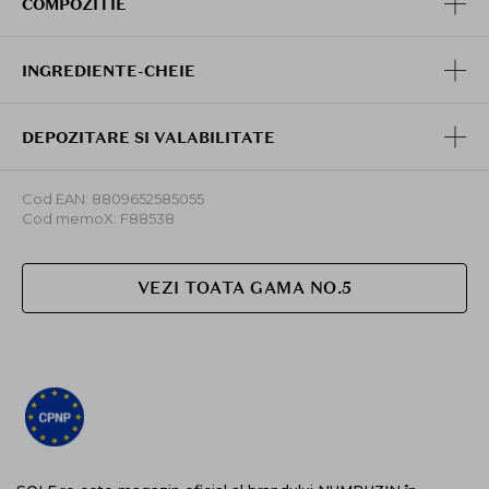
COMPOZITIE
strat mai gros pentru a sustine refacerea pielii pe
durata somnului.
INGREDIENTE-CHEIE
DEPOZITARE SI VALABILITATE
Cod EAN: 8809652585055
Cod memoX: F88538
VEZI TOATA GAMA NO.5