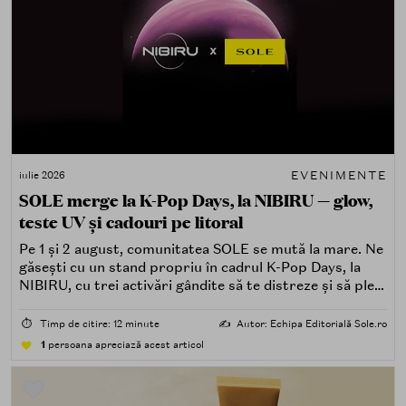
EVENIMENTE
iulie 2026
SOLE merge la K-Pop Days, la NIBIRU — glow,
teste UV și cadouri pe litoral
Pe 1 și 2 august, comunitatea SOLE se mută la mare. Ne
găsești cu un stand propriu în cadrul K-Pop Days, la
NIBIRU, cu trei activări gândite să te distreze și să pleci
acasă cu ceva în plus.
⏱️
Timp de citire: 12 minute
✍️
Autor: Echipa Editorială Sole.ro
1
persoana apreciază acest articol