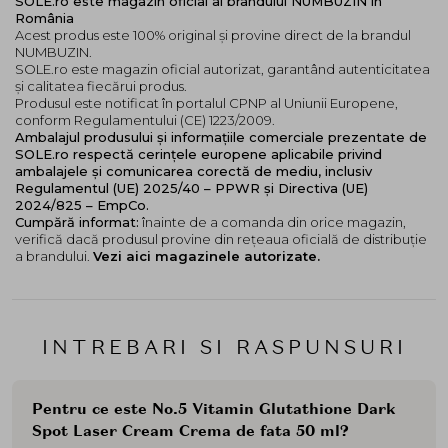
SOLE.ro este magazin oficial al brandului NUMBUZIN în
România
Acest produs este 100% original și provine direct de la brandul
NUMBUZIN.
SOLE.ro este magazin oficial autorizat, garantând autenticitatea
și calitatea fiecărui produs.
Produsul este notificat în portalul CPNP al Uniunii Europene,
conform Regulamentului (CE) 1223/2009.
Ambalajul produsului și informațiile comerciale prezentate de
SOLE.ro respectă cerințele europene aplicabile privind
ambalajele și comunicarea corectă de mediu, inclusiv
Regulamentul (UE) 2025/40 – PPWR și Directiva (UE)
2024/825 – EmpCo.
Cumpără informat:
înainte de a comanda din orice magazin,
verifică dacă produsul provine din rețeaua oficială de distribuție
a brandului.
Vezi aici magazinele autorizate.
INTREBARI SI RASPUNSURI
Pentru ce este No.5 Vitamin Glutathione Dark
Spot Laser Cream Crema de fata 50 ml?