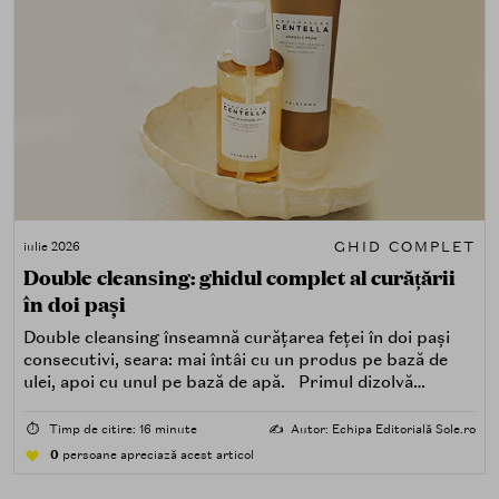
GHID COMPLET
iulie 2026
Double cleansing: ghidul complet al curățării
în doi pași
Double cleansing înseamnă curățarea feței în doi pași
consecutivi, seara: mai întâi cu un produs pe bază de
ulei, apoi cu unul pe bază de apă. Primul dizolvă
impuritățile grase — SPF, machiaj, sebum, particule de
poluare. Al doilea îndepărtează impuritățile solubile în
⏱️
Timp de citire: 16 minute
✍️
Autor: Echipa Editorială Sole.ro
apă — transpirație, praf, reziduuri.
0
persoane apreciază acest articol