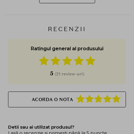
RECENZII
Ratingul general al produsului
5
(21 review-uri)
ACORDA O NOTA
Detii sau ai utilizat produsul?
Lasă o recenzie și primești până la 5 puncte