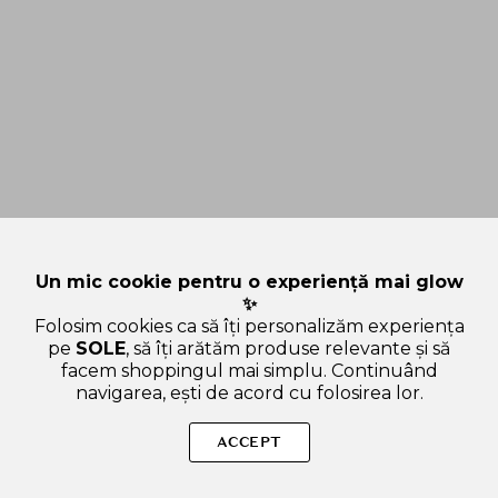
Un mic cookie pentru o experiență mai glow
✨
Folosim cookies ca să îți personalizăm experiența
pe
SOLE
, să îți arătăm produse relevante și să
facem shoppingul mai simplu. Continuând
navigarea, ești de acord cu folosirea lor.
Sperăm că ți-am răspuns la toate întrebările despre PURITO
Wonder Releaf Centella Unscented Cream - crema de fata
ACCEPT
formulata cu Centella Asiatica si Ceramida NP, care contribuie
la calmarea iritatiei si la hidratarea pielii si la mentinerea