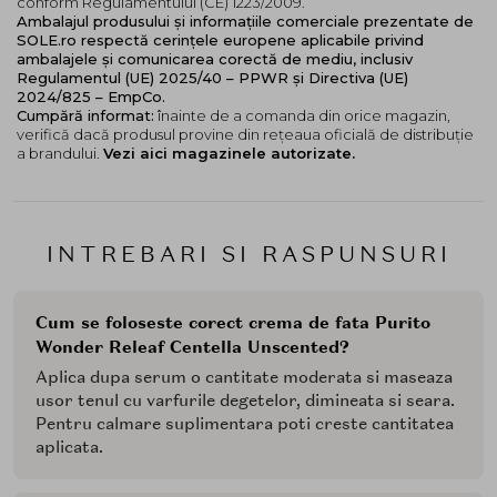
conform Regulamentului (CE) 1223/2009.
Ambalajul produsului și informațiile comerciale prezentate de
SOLE.ro respectă cerințele europene aplicabile privind
ambalajele și comunicarea corectă de mediu, inclusiv
Regulamentul (UE) 2025/40 – PPWR și Directiva (UE)
2024/825 – EmpCo.
Cumpără informat:
înainte de a comanda din orice magazin,
verifică dacă produsul provine din rețeaua oficială de distribuție
a brandului.
Vezi aici magazinele autorizate.
INTREBARI SI RASPUNSURI
Cum se foloseste corect crema de fata Purito
Wonder Releaf Centella Unscented?
Aplica dupa serum o cantitate moderata si maseaza
usor tenul cu varfurile degetelor, dimineata si seara.
Pentru calmare suplimentara poti creste cantitatea
aplicata.