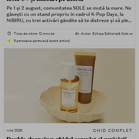
Pe 1 și 2 august, comunitatea SOLE se mută la mare. Ne
găsești cu un stand propriu în cadrul K-Pop Days, la
NIBIRU, cu trei activări gândite să te distreze și să pleci
acasă cu ceva în plus.
⏱️
Timp de citire: 12 minute
✍️
Autor: Echipa Editorială Sole.ro
1
persoana apreciază acest articol
GHID COMPLET
iulie 2026
Double cleansing: ghidul complet al curățării