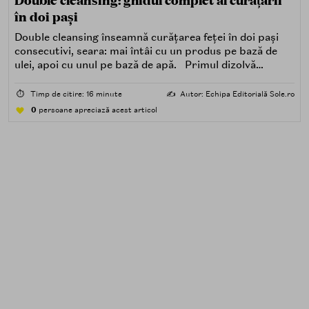
în doi pași
Double cleansing înseamnă curățarea feței în doi pași
consecutivi, seara: mai întâi cu un produs pe bază de
ulei, apoi cu unul pe bază de apă. Primul dizolvă
impuritățile grase — SPF, machiaj, sebum, particule de
poluare. Al doilea îndepărtează impuritățile solubile în
⏱️
Timp de citire: 16 minute
✍️
Autor: Echipa Editorială Sole.ro
apă — transpirație, praf, reziduuri.
0
persoane apreciază acest articol