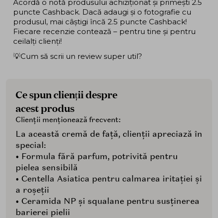
Acordă o notă produsului achiziționat și primești 2.5
puncte Cashback. Dacă adaugi și o fotografie cu
produsul, mai câștigi încă 2.5 puncte Cashback!
Fiecare recenzie contează – pentru tine și pentru
ceilalți clienți!
💡Cum să scrii un review super util?
Ce spun clienții despre
acest produs
Clienții menționează frecvent:
La această cremă de față, clienții apreciază în
special:
• Formula fără parfum, potrivită pentru
pielea sensibilă
• Centella Asiatica pentru calmarea iritației și
a roșeții
• Ceramida NP și squalane pentru susținerea
barierei pielii