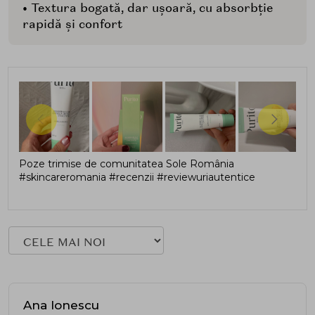
• Textura bogată, dar ușoară, cu absorbție
rapidă și confort
Poze trimise de comunitatea Sole România
#skincareromania #recenzii #reviewuriautentice
Ana Ionescu