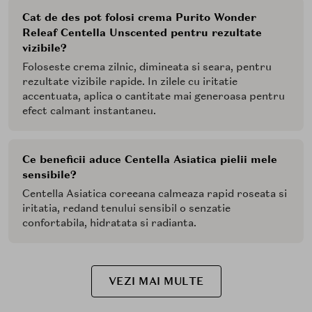
Cat de des pot folosi crema Purito Wonder
Releaf Centella Unscented pentru rezultate
vizibile?
Foloseste crema zilnic, dimineata si seara, pentru
rezultate vizibile rapide. In zilele cu iritatie
accentuata, aplica o cantitate mai generoasa pentru
efect calmant instantaneu.
Ce beneficii aduce Centella Asiatica pielii mele
sensibile?
Centella Asiatica coreeana calmeaza rapid roseata si
iritatia, redand tenului sensibil o senzatie
confortabila, hidratata si radianta.
VEZI MAI MULTE