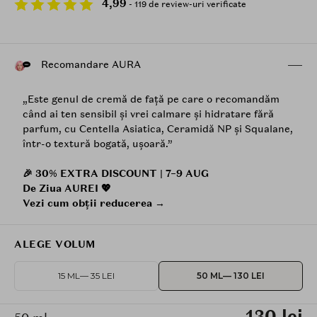
4,99
- 119 de review-uri verificate
Recomandare AURA
„Este genul de cremă de față pe care o recomandăm
când ai ten sensibil și vrei calmare și hidratare fără
parfum, cu Centella Asiatica, Ceramidă NP și Squalane,
într-o textură bogată, ușoară.”
🎉 30% EXTRA DISCOUNT | 7–9 AUG
De Ziua AUREI 💖
Vezi cum obții reducerea →
ALEGE VOLUM
15 ML
— 35 LEI
50 ML
— 130 LEI
130 lei