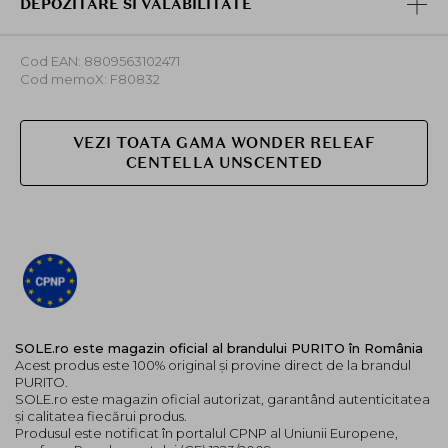
DEPOZITARE SI VALABILITATE
Cod EAN: 8809563102471
Cod memoX: F80832
VEZI TOATA GAMA WONDER RELEAF
CENTELLA UNSCENTED
SOLE.ro este magazin oficial al brandului PURITO în România
Acest produs este 100% original și provine direct de la brandul
PURITO.
SOLE.ro este magazin oficial autorizat, garantând autenticitatea
și calitatea fiecărui produs.
Produsul este notificat în portalul CPNP al Uniunii Europene,