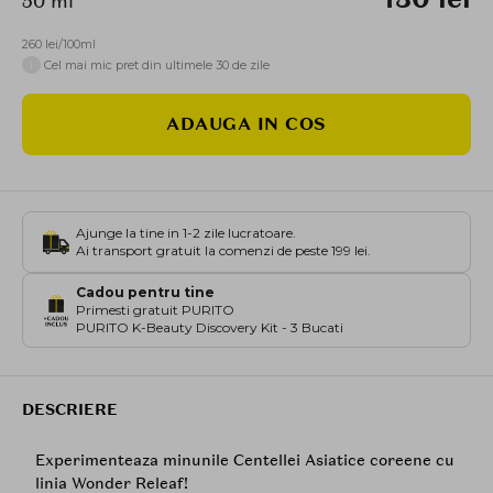
50 ml
260 lei/100ml
i
Cel mai mic pret din ultimele 30 de zile
ADAUGA IN COS
Ajunge la tine in 1-2 zile lucratoare.
Ai transport gratuit la comenzi de peste 199 lei.
Cadou pentru tine
Primesti gratuit PURITO
PURITO K-Beauty Discovery Kit - 3 Bucati
DESCRIERE
Experimenteaza minunile Centellei Asiatice coreene cu
linia Wonder Releaf!