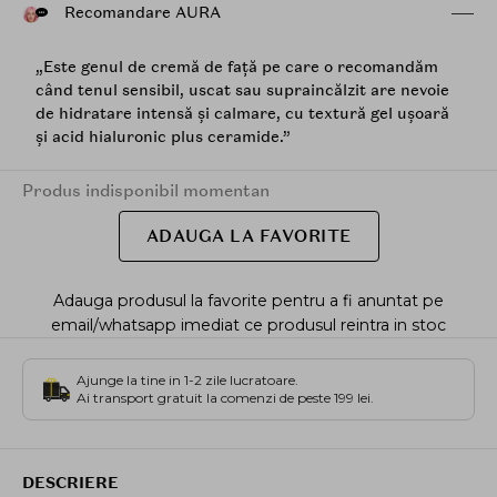
Recomandare AURA
„Este genul de cremă de față pe care o recomandăm
când tenul sensibil, uscat sau supraincălzit are nevoie
de hidratare intensă și calmare, cu textură gel ușoară
și acid hialuronic plus ceramide.”
Produs indisponibil momentan
ADAUGA LA FAVORITE
Adauga produsul la favorite pentru a fi anuntat pe
email/whatsapp imediat ce produsul reintra in stoc
Ajunge la tine in 1-2 zile lucratoare.
Ai transport gratuit la comenzi de peste 199 lei.
DESCRIERE