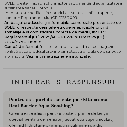
SOLE.ro este magazin oficial autorizat, garantând autenticitatea
și calitatea fiecărui produs.
Produsul este notificat în portalul CPNP al Uniunii Europene,
conform Regulamentului (CE) 1223/2009.
Ambalajul produsului și informațiile comerciale prezentate de
SOLE.ro respectă cerințele europene aplicabile privind
ambalajele și comunicarea corectă de mediu, inclusiv
Regulamentul (UE) 2025/40 – PPWR și Directiva (UE)
2024/825 – EmpCo.
Cumpără informat:
înainte de a comanda din orice magazin,
verifică dacă produsul provine din rețeaua oficială de distribuție
a brandului.
Vezi aici magazinele autorizate.
INTREBARI SI RASPUNSURI
Pentru ce tipuri de ten este potrivita crema
Real Barrier Aqua Soothing?
Crema este ideala pentru toate tipurile de ten, in
special pentru cel sensibil, uscat sau supraincalzit,
oferind hidratare profunda si calmare rapida.