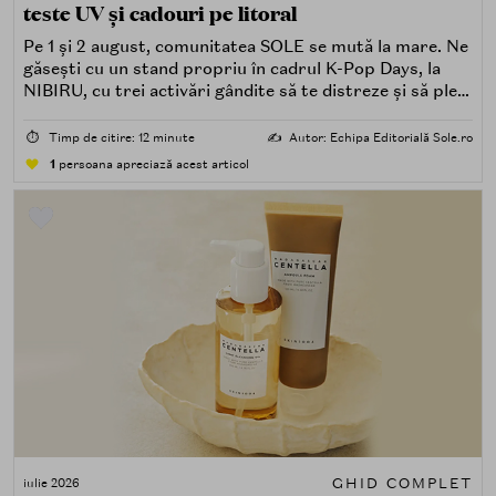
teste UV și cadouri pe litoral
Pe 1 și 2 august, comunitatea SOLE se mută la mare. Ne
găsești cu un stand propriu în cadrul K-Pop Days, la
NIBIRU, cu trei activări gândite să te distreze și să pleci
acasă cu ceva în plus.
⏱️
Timp de citire: 12 minute
✍️
Autor: Echipa Editorială Sole.ro
1
persoana apreciază acest articol
GHID COMPLET
iulie 2026