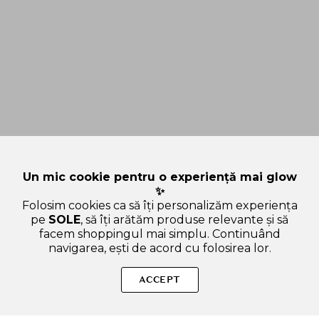
Un mic cookie pentru o experiență mai glow
✨
Folosim cookies ca să îți personalizăm experiența
pe
SOLE
, să îți arătăm produse relevante și să
facem shoppingul mai simplu. Continuând
navigarea, ești de acord cu folosirea lor.
Sperăm că ți-am răspuns la toate întrebările despre REAL
BARRIER Aqua Soothing Cream - crema de fata formulata cu
ACCEPT
acid hialuronic si ceramide, care contribuie la hidratarea pielii
si la mentinerea confortului cutanat - 50 ml. Dacă ai și alte