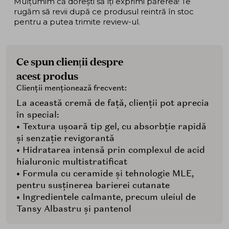
Mulțumim că dorești să îți exprimi părerea! Te
rugăm să revii după ce produsul reintră în stoc
pentru a putea trimite review-ul.
Ce spun clienții despre
acest produs
Clienții menționează frecvent:
La această cremă de față, clienții pot aprecia
în special:
• Textura ușoară tip gel, cu absorbție rapidă
și senzație revigorantă
• Hidratarea intensă prin complexul de acid
hialuronic multistratificat
• Formula cu ceramide și tehnologie MLE,
pentru susținerea barierei cutanate
• Ingredientele calmante, precum uleiul de
Tansy Albastru și pantenol