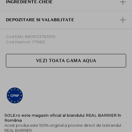
factorii de stres din mediul inconjurator si prevenind
INGREDIENTE-CHEIE
deshidratarea.
-Adaptata pentru pielea sensibila: special conceputa
pentru pielea sensibila si iritata, crema ofera efecte
DEPOZITARE SI VALABILITATE
calmante, reducand roseata si disconfortul.
Mod de utilizare:
Cod EAN: 8809723783953
Cod memoX: F79812
Dupa curatare aplicati o cantitate adecvata pe fata si
masati pana la absorbtie.
VEZI TOATA GAMA AQUA
SOLE.ro este magazin oficial al brandului REAL BARRIER în
România
Acest produs este 100% original și provine direct de la brandul
REAL BARRIER.