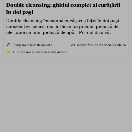
Double cleansing: ghidul complet al curățării
în doi pași
Double cleansing înseamnă curățarea feței în doi pași
consecutivi, seara: mai întâi cu un produs pe bază de
ulei, apoi cu unul pe bază de apă. Primul dizolvă
impuritățile grase — SPF, machiaj, sebum, particule de
poluare. Al doilea îndepărtează impuritățile solubile în
⏱️
Timp de citire: 16 minute
✍️
Autor: Echipa Editorială Sole.ro
apă — transpirație, praf, reziduuri.
0
persoane apreciază acest articol