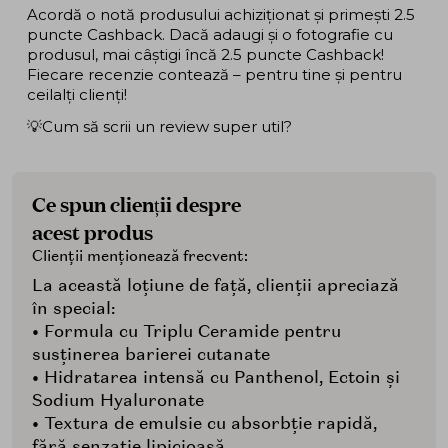
Acordă o notă produsului achiziționat și primești 2.5
puncte Cashback. Dacă adaugi și o fotografie cu
produsul, mai câștigi încă 2.5 puncte Cashback!
Fiecare recenzie contează – pentru tine și pentru
ceilalți clienți!
💡Cum să scrii un review super util?
Ce spun clienții despre
acest produs
Clienții menționează frecvent:
La această loțiune de față, clienții apreciază
în special:
• Formula cu Triplu Ceramide pentru
susținerea barierei cutanate
• Hidratarea intensă cu Panthenol, Ectoin și
Sodium Hyaluronate
• Textura de emulsie cu absorbție rapidă,
fără senzație lipicioasă