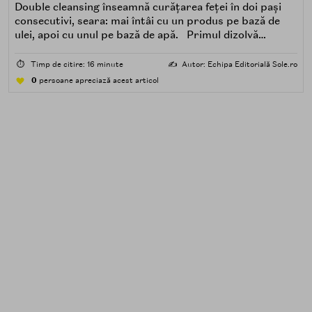
Double cleansing înseamnă curățarea feței în doi pași
consecutivi, seara: mai întâi cu un produs pe bază de
ulei, apoi cu unul pe bază de apă. Primul dizolvă
impuritățile grase — SPF, machiaj, sebum, particule de
poluare. Al doilea îndepărtează impuritățile solubile în
⏱️
Timp de citire: 16 minute
✍️
Autor: Echipa Editorială Sole.ro
apă — transpirație, praf, reziduuri.
0
persoane apreciază acest articol