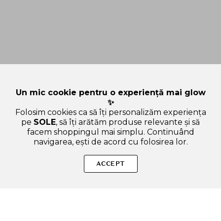
Un mic cookie pentru o experiență mai glow
✨
Folosim cookies ca să îți personalizăm experiența
pe
SOLE
, să îți arătăm produse relevante și să
facem shoppingul mai simplu. Continuând
navigarea, ești de acord cu folosirea lor.
Sperăm că ți-am răspuns la toate întrebările despre REAL
BARRIER Extreme Lotion - lotiune de fata formulata cu Triplu
ACCEPT
Ceramide si Panthenol, care contribuie la hidratarea pielii si la
mentinerea barierei cutanate - 150 ml. Dacă ai și alte
curiozități, nu ezita să ne scrii!
ADAUGA IN COS