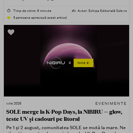
spectaculoasă, mai interactivă și mai aproape de felul în
care îți place, de fapt, să descoperi produse — testând,
⏱️
Timp de citire: 9 minute
✍️
Autor: Echipa Editorială Sole.ro
atingând, comparând, întrebând.
1
persoana apreciază acest articol
EVENIMENTE
iulie 2026
SOLE merge la K-Pop Days, la NIBIRU — glow,
teste UV și cadouri pe litoral
Pe 1 și 2 august, comunitatea SOLE se mută la mare. Ne