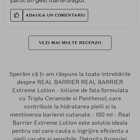
parut un gest foarte dragut.
ADAUGA UN COMENTARIU
VEZI MAI MULTE RECENZII
Sperăm că ți-am răspuns la toate întrebările
despre REAL BARRIER REAL BARRIER
Extreme Lotion - lotiune de fata formulata
cu Triplu Ceramide si Panthenol, care
contribuie la hidratarea pielii si la
mentinerea barierei cutanate - 150 ml - Real
Barrier Extreme Lotion este solutia ideala
pentru cei care cauta o ingrijire eficienta a
pielii uscate si sensibile. Datorita formulei