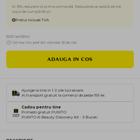
Ai 15% reducere la prima comandă. Reducerea se aplică pe tot
coșul de cumpărături.
Pretul include TVA
90.67 lei/100ml
i
Cel mai mic pret din ultimele 30 de zile
ADAUGA IN COS
Ajunge la tine in 1-2 zile lucratoare.
Ai transport gratuit la comenzi de peste 199 lei.
Cadou pentru tine
Primesti gratuit PURITO
PURITO K-Beauty Discovery Kit - 3 Bucati