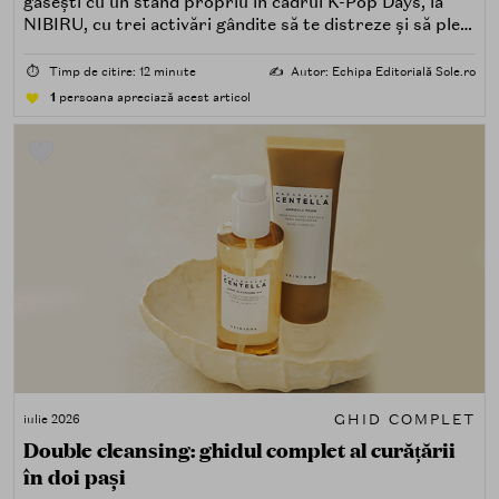
găsești cu un stand propriu în cadrul K-Pop Days, la
NIBIRU, cu trei activări gândite să te distreze și să pleci
acasă cu ceva în plus.
⏱️
Timp de citire: 12 minute
✍️
Autor: Echipa Editorială Sole.ro
1
persoana apreciază acest articol
GHID COMPLET
iulie 2026
Double cleansing: ghidul complet al curățării
în doi pași