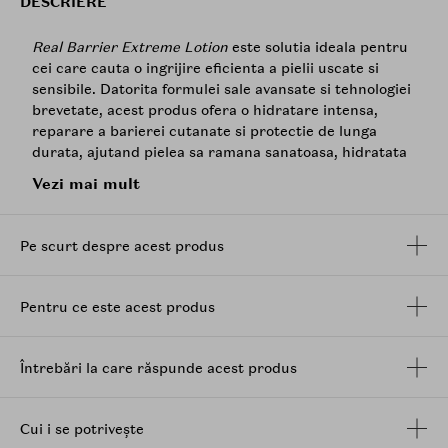
DESCRIERE
Real Barrier Extreme Lotion
este solutia ideala pentru
cei care cauta o ingrijire eficienta a pielii uscate si
sensibile. Datorita formulei sale avansate si tehnologiei
brevetate, acest produs ofera o hidratare intensa,
reparare a barierei cutanate si protectie de lunga
durata, ajutand pielea sa ramana sanatoasa, hidratata
si stralucitoare.
Vezi mai mult
Caracteristici cheie:
1. Formula de reparare a barierei cutanate: Contine
Pe scurt despre acest produs
10.000 ppm de Triplu
Ceramide
, inclusiv "Omega-
Ceramide
" brevetat, care reproduce structura lipidelor
naturale ale pielii. Aceasta compozitie unica nu doar
Pentru ce este acest produs
intareste legaturile celula-celula, ci si umple spatiile
din pielea deteriorata, rezultand intr-o bariera
cutanata mai puternica si mai sanatoasa.
Întrebări la care răspunde acest produs
2. Hidratare tripla: Ingredientul Panthenol calmeaza
pielea iritata de factorii externi, in timp ce Ectoin si
Cui i se potrivește
ingredientele Aqua Seal cresc retentia de umiditate si