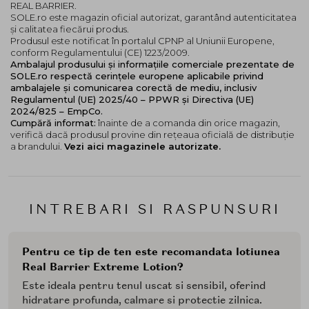
REAL BARRIER.
SOLE.ro este magazin oficial autorizat, garantând autenticitatea
și calitatea fiecărui produs.
Produsul este notificat în portalul CPNP al Uniunii Europene,
conform Regulamentului (CE) 1223/2009.
Ambalajul produsului și informațiile comerciale prezentate de
SOLE.ro respectă cerințele europene aplicabile privind
ambalajele și comunicarea corectă de mediu, inclusiv
Regulamentul (UE) 2025/40 – PPWR și Directiva (UE)
2024/825 – EmpCo.
Cumpără informat:
înainte de a comanda din orice magazin,
verifică dacă produsul provine din rețeaua oficială de distribuție
a brandului.
Vezi aici magazinele autorizate.
INTREBARI SI RASPUNSURI
Pentru ce tip de ten este recomandata lotiunea
Real Barrier Extreme Lotion?
Este ideala pentru tenul uscat si sensibil, oferind
hidratare profunda, calmare si protectie zilnica.