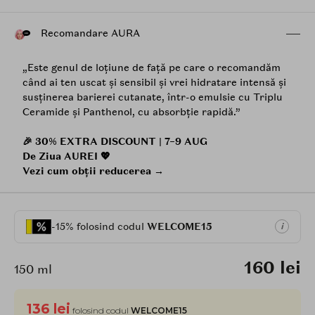
Recomandare AURA
„Este genul de loțiune de față pe care o recomandăm
când ai ten uscat și sensibil și vrei hidratare intensă și
susținerea barierei cutanate, într-o emulsie cu Triplu
Ceramide și Panthenol, cu absorbție rapidă.”
🎉 30% EXTRA DISCOUNT | 7–9 AUG
De Ziua AUREI 💖
Vezi cum obții reducerea →
-15% folosind codul
WELCOME15
i
160 lei
150 ml
136 lei
folosind codul
WELCOME15