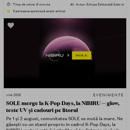
care îți place, de fapt, să descoperi produse — testând,
⏱️
Timp de citire: 9 minute
✍️
Autor: Echipa Editorială Sole.ro
atingând, comparând, întrebând.
1
persoana apreciază acest articol
EVENIMENTE
iulie 2026
SOLE merge la K-Pop Days, la NIBIRU — glow,
teste UV și cadouri pe litoral
Pe 1 și 2 august, comunitatea SOLE se mută la mare. Ne
găsești cu un stand propriu în cadrul K-Pop Days, la