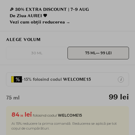
🎉 30% EXTRA DISCOUNT | 7–9 AUG
De Ziua AUREI 💖
Vezi cum obții reducerea →
ALEGE VOLUM
30 ML
75 ML
— 99 LEI
-15% folosind codul
WELCOME15
i
99 lei
75 ml
84
lei
folosind codul
WELCOME15
.15
Ai 15% reducere la prima comandă. Reducerea se aplică pe tot
coșul de cumpărături.