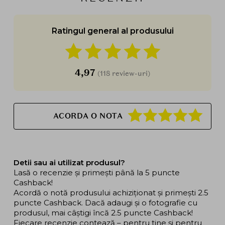
Ratingul general al produsului
4,97
(118 review-uri)
ACORDA O NOTA
Detii sau ai utilizat produsul?
Lasă o recenzie și primești până la 5 puncte
Cashback!
Acordă o notă produsului achiziționat și primești 2.5
puncte Cashback. Dacă adaugi și o fotografie cu
produsul, mai câștigi încă 2.5 puncte Cashback!
Fiecare recenzie contează – pentru tine și pentru