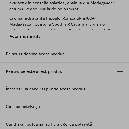
extract din
centella asiatica
, obtinut din Madagascar,
cea mai veche insula de pe pamant.
Crema hidratanta hipoalergenica Skin1004
Madagascar Centella Soothing Cream are un rol
calmant, fiind formulata cu 72% extract de
centella
Vezi mai mult
asiatica
, 4 tipuri de
ceramide
,
acid hialuronic
, beta-
glucan, trehaloza,
acid tranexamic
, extract de cacao
si ghimbir. Ajuta la tratarea excesului de sebum,
Pe scurt despre acest produs
hidrateaza si amelioreaza problemele pielii.
Centella asiatica
denumita si Tiger Grass (Iarba
tigrilor) este unul dintre cele mai complexe ingrediente
Pentru ce este acest produs
naturale cu rol major in regenerarea pielii.
Este extrem de eficienta in calmare, hidratare,
reinnoire celulara, amelioreaza roseata si orice fel de
Întrebări la care răspunde acest produs
iritatii sau disconfort la nivelul pielii, are rol anti-
inflamator si de protectie a epidermei.
Cui i se potrivește
Beneficii:
Centella asiatica
72% - vindeca, calmeaza, reduce
Când s-ar putea să nu fie alegerea potrivită
sensibilitatea pielii, intareste functia de protectie