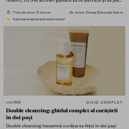
NIBIRU, cu trei activări gândite să te distreze și să pleci
acasă cu ceva în plus.
⏱️
Timp de citire: 12 minute
✍️
Autor: Echipa Editorială Sole.ro
1
persoana apreciază acest articol
GHID COMPLET
iulie 2026
Double cleansing: ghidul complet al curățării
în doi pași
Double cleansing înseamnă curățarea feței în doi pași