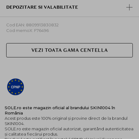
Grade (cel mai inalt grad de puritate) ca fiind sigur,
non-toxic cu pielea.
DEPOZITARE SI VALABILITATE
Mod de utilizare:
Cod EAN: 8809913830832
Ca ultim pas al rutinei de ingrijire a pielii, aplicati o
Cod memoX: F76496
cantitate adecvata de crema pe fata si masati usor cu
ambele palme pentru a se absorbi.
VEZI TOATA GAMA CENTELLA
SOLE.ro este magazin oficial al brandului SKIN1004 în
România
Acest produs este 100% original și provine direct de la brandul
SKIN1004.
SOLE.ro este magazin oficial autorizat, garantând autenticitatea
și calitatea fiecărui produs.