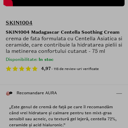
SKIN1004
SKIN1004 Madagascar Centella Soothing Cream
crema de fata formulata cu Centella Asiatica si
ceramide, care contribuie la hidratarea pielii si
la metinerea confortului cutanat - 75 ml
Disponibilitate:
In stoc
4,97
- 118 de review-uri verificate
Recomandare AURA
„Este genul de cremă de față pe care îl recomandăm
când vrei hidratare și calmare pentru ten mixt-gras
sensibil sau acneic, cu textură gel lejeră, centella 72%,
ceramide și acid hialuronic.”