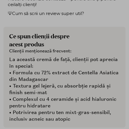
ceilalți clienți!
💡Cum să scrii un review super util?
Ce spun clienții despre
acest produs
Clienții menționează frecvent:
La această cremă de față, clienții pot aprecia
în special:
• Formula cu 72% extract de Centella Asiatica
din Madagascar
• Textura gel lejeră, cu absorbție rapidă și
finish semi-mat
• Complexul cu 4 ceramide și acid hialuronic
pentru hidratare
• Potrivirea pentru ten mixt-gras-sensibil,
inclusiv acneic sau atopic