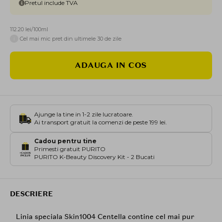
Pretul include TVA
112.20 lei/100ml
i
Cel mai mic pret din ultimele 30 de zile
ADAUGA IN COS
Ajunge la tine in 1-2 zile lucratoare.
Ai transport gratuit la comenzi de peste 199 lei.
Cadou pentru tine
Primesti gratuit PURITO
PURITO K-Beauty Discovery Kit - 2 Bucati
DESCRIERE
Linia speciala Skin1004 Centella contine cel mai pur