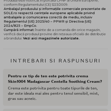
Produsul este notificat în portalul CPNP al Uniunii Europene,
conform Regulamentului (CE) 1223/2009.
Ambalajul produsului și informațiile comerciale prezentate de
SOLE.ro respectă cerințele europene aplicabile privind
ambalajele și comunicarea corectă de mediu, inclusiv
Regulamentul (UE) 2025/40 – PPWR și Directiva (UE)
2024/825 – EmpCo.
Cumpără informat:
înainte de a comanda din orice magazin,
verifică dacă produsul provine din rețeaua oficială de distribuție
a brandului.
Vezi aici magazinele autorizate.
INTREBARI SI RASPUNSURI
Pentru ce tip de ten este potrivita crema
Skin1004 Madagascar Centella Soothing Cream?
Crema este potrivita pentru toate tipurile de ten,
dar este ideala mai ales pentru tenul sensibil, mixt,
gras sau acneic.