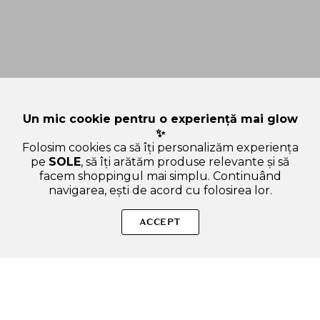
Un mic cookie pentru o experiență mai glow
✨
Folosim cookies ca să îți personalizăm experiența
pe
SOLE
, să îți arătăm produse relevante și să
facem shoppingul mai simplu. Continuând
navigarea, ești de acord cu folosirea lor.
Sperăm că ți-am răspuns la toate întrebările despre SKIN1004
Madagascar Centella Soothing Cream - crema de fata
ACCEPT
formulata cu Centella Asiatica si ceramide, care contribuie la
hidratarea pielii si la metinerea confortului cutanat - 75 ml.
Dacă ai și alte curiozități, nu ezita să ne scrii!
ADAUGA IN COS
SOLE – beauty fără zgomot.