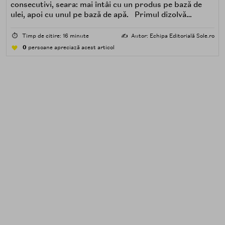
consecutivi, seara: mai întâi cu un produs pe bază de
ulei, apoi cu unul pe bază de apă. Primul dizolvă
impuritățile grase — SPF, machiaj, sebum, particule de
poluare. Al doilea îndepărtează impuritățile solubile în
⏱️
Timp de citire: 16 minute
✍️
Autor: Echipa Editorială Sole.ro
apă — transpirație, praf, reziduuri.
0
persoane apreciază acest articol