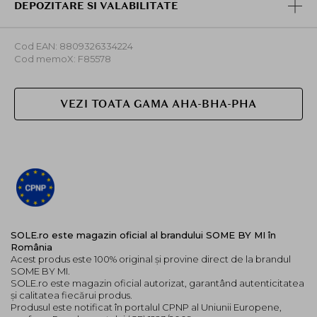
DEPOZITARE SI VALABILITATE
Cod EAN: 8809326334224
Cod memoX: F85578
VEZI TOATA GAMA AHA-BHA-PHA
SOLE.ro este magazin oficial al brandului SOME BY MI în
România
Acest produs este 100% original și provine direct de la brandul
SOME BY MI.
SOLE.ro este magazin oficial autorizat, garantând autenticitatea
și calitatea fiecărui produs.
Produsul este notificat în portalul CPNP al Uniunii Europene,