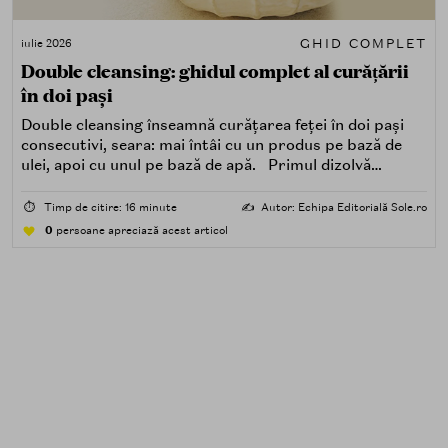
GHID COMPLET
iulie 2026
Double cleansing: ghidul complet al curățării
în doi pași
Double cleansing înseamnă curățarea feței în doi pași
consecutivi, seara: mai întâi cu un produs pe bază de
ulei, apoi cu unul pe bază de apă. Primul dizolvă
impuritățile grase — SPF, machiaj, sebum, particule de
poluare. Al doilea îndepărtează impuritățile solubile în
⏱️
Timp de citire: 16 minute
✍️
Autor: Echipa Editorială Sole.ro
apă — transpirație, praf, reziduuri.
0
persoane apreciază acest articol