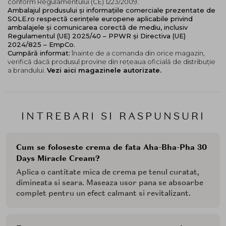
conform Regulamentului (CE) 1223/2009.
Ambalajul produsului și informațiile comerciale prezentate de
SOLE.ro respectă cerințele europene aplicabile privind
ambalajele și comunicarea corectă de mediu, inclusiv
Regulamentul (UE) 2025/40 – PPWR și Directiva (UE)
2024/825 – EmpCo.
Cumpără informat:
înainte de a comanda din orice magazin,
verifică dacă produsul provine din rețeaua oficială de distribuție
a brandului.
Vezi aici magazinele autorizate.
INTREBARI SI RASPUNSURI
Cum se foloseste crema de fata Aha-Bha-Pha 30
Days Miracle Cream?
Aplica o cantitate mica de crema pe tenul curatat,
dimineata si seara. Maseaza usor pana se absoarbe
complet pentru un efect calmant si revitalizant.