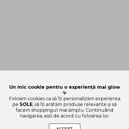
Un mic cookie pentru o experiență mai glow
✨
Folosim cookies ca să îți personalizăm experiența
pe
SOLE
, să îți arătăm produse relevante și să
facem shoppingul mai simplu. Continuând
navigarea, ești de acord cu folosirea lor.
Sperăm că ți-am răspuns la toate întrebările despre SOME BY
MI Aha-Bha-Pha 30 Days Miracle Cream - crema de fata
ACCEPT