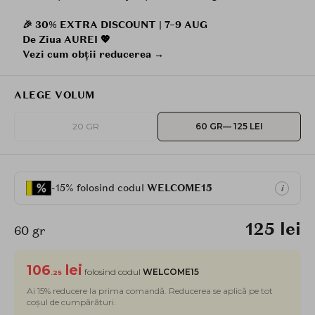
🎉 30% EXTRA DISCOUNT | 7–9 AUG
De Ziua AUREI 💖
Vezi cum obții reducerea →
ALEGE VOLUM
20 GR
60 GR
— 125 LEI
-15% folosind codul
WELCOME15
i
125 lei
60 gr
106
lei
folosind codul
WELCOME15
.25
Ai 15% reducere la prima comandă. Reducerea se aplică pe tot
coșul de cumpărături.