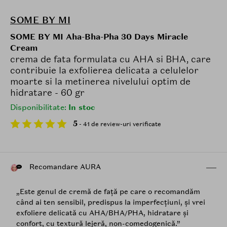
SOME BY MI
SOME BY MI Aha-Bha-Pha 30 Days Miracle
Cream
crema de fata formulata cu AHA si BHA, care
contribuie la exfolierea delicata a celulelor
moarte si la metinerea nivelului optim de
hidratare - 60 gr
Disponibilitate:
In stoc
5
- 41 de review-uri verificate
Recomandare AURA
„Este genul de cremă de față pe care o recomandăm
când ai ten sensibil, predispus la imperfecțiuni, și vrei
exfoliere delicată cu AHA/BHA/PHA, hidratare și
confort, cu textură lejeră, non-comedogenică.”