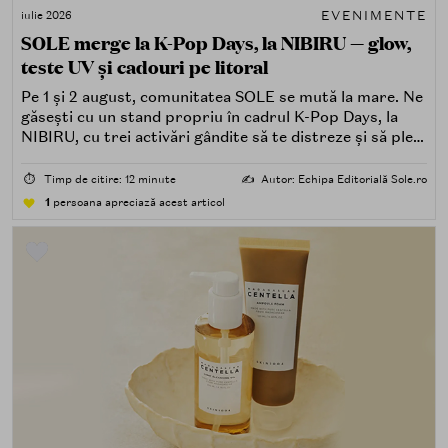
EVENIMENTE
iulie 2026
SOLE merge la K-Pop Days, la NIBIRU — glow,
teste UV și cadouri pe litoral
Pe 1 și 2 august, comunitatea SOLE se mută la mare. Ne
găsești cu un stand propriu în cadrul K-Pop Days, la
NIBIRU, cu trei activări gândite să te distreze și să pleci
acasă cu ceva în plus.
⏱️
Timp de citire: 12 minute
✍️
Autor: Echipa Editorială Sole.ro
1
persoana apreciază acest articol