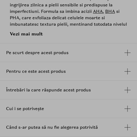
ingrijirea zilnica a pielii sensibile si predispuse la
imperfectiuni. Formula sa imbina acizii
AHA
,
BHA
si
PHA, care exfoliaza delicat celulele moarte si
imbunatatesc textura pielii, mentinand totodata nivelul
optim de hidratare si prevenind pierderea apei.
Vezi mai mult
Crema este imbogatita cu extract de
Centella Asiatica
si complexul 4-Cica, recunoscut pentru efectul sau de
Pe scurt despre acest produs
fortificare a barierei cutanate si pentru sustinerea
procesului natural de regenerare. Astfel, pielea devine
mai rezistenta si mai echilibrata, chiar si in cazul
Pentru ce este acest produs
sensibilitatilor. Un alt ingredient esential este apa de
arbore de ceai, cu efect calmant si purifiant, care ajuta
la reducerea iritatiilor si la mentinerea unui aspect
Întrebări la care răspunde acest produs
curat si proaspat.
Textura lejera, non-comedogenica, patrunde rapid in
piele, lasand-o hidratata, supla si confortabila, fara
Cui i se potrivește
senzatie grasa.
Când s-ar putea să nu fie alegerea potrivită