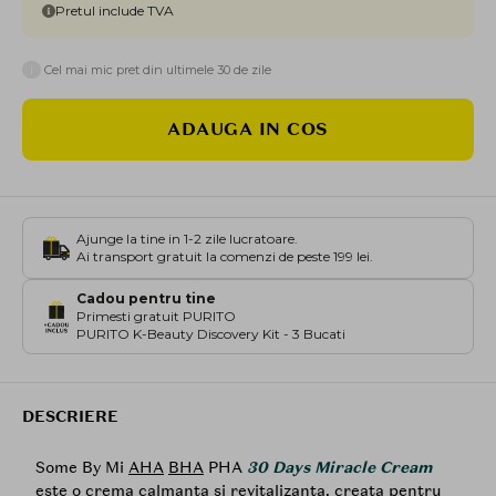
Pretul include TVA
i
Cel mai mic pret din ultimele 30 de zile
ADAUGA IN COS
Ajunge la tine in 1-2 zile lucratoare.
Ai transport gratuit la comenzi de peste 199 lei.
Cadou pentru tine
Primesti gratuit PURITO
PURITO K-Beauty Discovery Kit - 3 Bucati
DESCRIERE
Some By Mi
AHA
BHA
PHA
30 Days Miracle Cream
este o crema calmanta si revitalizanta, creata pentru