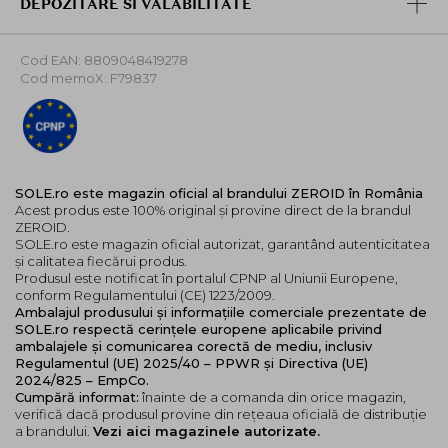
DEPOZITARE SI VALABILITATE
Cod EAN: 8809048419278
Cod memoX: F79837
SOLE.ro este magazin oficial al brandului ZEROID în România
Acest produs este 100% original și provine direct de la brandul
ZEROID.
SOLE.ro este magazin oficial autorizat, garantând autenticitatea
și calitatea fiecărui produs.
Produsul este notificat în portalul CPNP al Uniunii Europene,
conform Regulamentului (CE) 1223/2009.
Ambalajul produsului și informațiile comerciale prezentate de
SOLE.ro respectă cerințele europene aplicabile privind
ambalajele și comunicarea corectă de mediu, inclusiv
Regulamentul (UE) 2025/40 – PPWR și Directiva (UE)
2024/825 – EmpCo.
Cumpără informat:
înainte de a comanda din orice magazin,
verifică dacă produsul provine din rețeaua oficială de distribuție
a brandului.
Vezi aici magazinele autorizate.