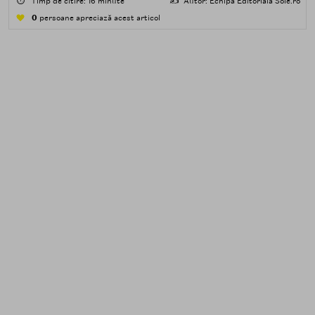
⏱️
Timp de citire: 16 minute
✍️
Autor: Echipa Editorială Sole.ro
apă — transpirație, praf, reziduuri.
0
persoane apreciază acest articol