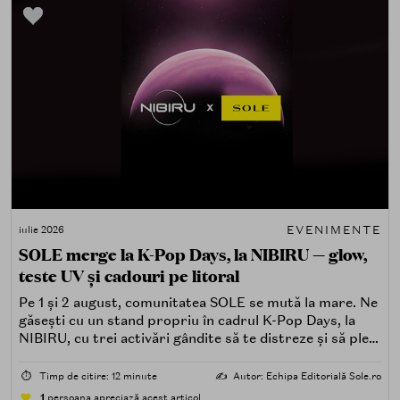
EVENIMENTE
iulie 2026
SOLE merge la K-Pop Days, la NIBIRU — glow,
teste UV și cadouri pe litoral
Pe 1 și 2 august, comunitatea SOLE se mută la mare. Ne
găsești cu un stand propriu în cadrul K-Pop Days, la
NIBIRU, cu trei activări gândite să te distreze și să pleci
acasă cu ceva în plus.
⏱️
Timp de citire: 12 minute
✍️
Autor: Echipa Editorială Sole.ro
1
persoana apreciază acest articol