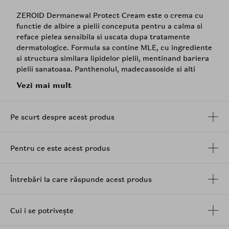
ZEROID Dermanewal Protect Cream este o crema cu
functie de albire a pielii conceputa pentru a calma si
reface pielea sensibila si uscata dupa tratamente
dermatologice. Formula sa contine MLE, cu ingrediente
si structura similara lipidelor pielii, mentinand bariera
pielii sanatoasa. Panthenolul, madecassoside si alti
compusi ajuta la calmarea si intarirea pielii. Contine,
Vezi mai mult
de asemenea,
niacinamida
pentru a ajuta la prevenirea
pigmentarii. Mod de utilizare: Se aplica o cantitate
potrivita de produs si se intinde uniform pe piele. Este
Pe scurt despre acest produs
recomandat sa reaplicati crema frecvent in cazul in
care pielea devine temporar uscata din cauza factorilor
externi, pentru a asigura o hidratare suficienta.
Pentru ce este acest produs
Întrebări la care răspunde acest produs
Cui i se potrivește