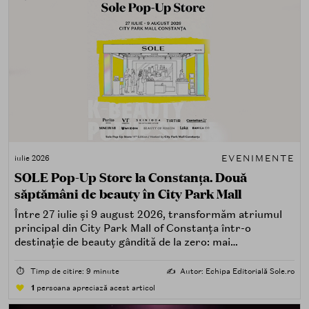
EVENIMENTE
iulie 2026
SOLE Pop-Up Store la Constanța. Două
săptămâni de beauty în City Park Mall
Între 27 iulie și 9 august 2026, transformăm atriumul
principal din City Park Mall of Constanța într-o
destinație de beauty gândită de la zero: mai
spectaculoasă, mai interactivă și mai aproape de felul în
care îți place, de fapt, să descoperi produse — testând,
⏱️
Timp de citire: 9 minute
✍️
Autor: Echipa Editorială Sole.ro
atingând, comparând, întrebând.
1
persoana apreciază acest articol