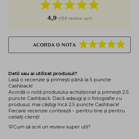
4,9
(124 review-uri)
ACORDA O NOTA
Detii sau ai utilizat produsul?
Lasă o recenzie și primești până la 5 puncte
Cashback!
Acordă o notă produsului achiziționat și primești 2.5
puncte Cashback. Dacă adaugi și o fotografie cu
produsul, mai câștigi încă 2.5 puncte Cashback!
Fiecare recenzie contează – pentru tine și pentru
ceilalți clienți!
💡Cum să scrii un review super util?