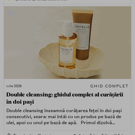
GHID COMPLET
iulie 2026
Double cleansing: ghidul complet al curățării
în doi pași
Double cleansing înseamnă curățarea feței în doi pași
consecutivi, seara: mai întâi cu un produs pe bază de
ulei, apoi cu unul pe bază de apă. Primul dizolvă
impuritățile grase — SPF, machiaj, sebum, particule de
poluare. Al doilea îndepărtează impuritățile solubile în