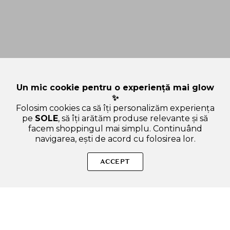
Un mic cookie pentru o experiență mai glow
✨
Folosim cookies ca să îți personalizăm experiența
pe
SOLE
, să îți arătăm produse relevante și să
facem shoppingul mai simplu. Continuând
navigarea, ești de acord cu folosirea lor.
Sperăm că ți-am răspuns la toate întrebările despre ZEROID
Dermanewel Protect - crema de fata formulata cu panthenol si
ACCEPT
niacinamida, care contribuie la calmarea pielii si la prevenirea
pigmentarii - 50 ml. Dacă ai și alte curiozități, nu ezita să ne
scrii!
ADAUGA IN COS