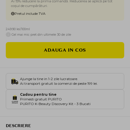
Ai 15% reducere la prima comandă. Reducerea se aplică pe tot
coșul de cumpărături.
Pretul include TVA
249.90 lei/100ml
i
Cel mai mic pret din ultimele 30 de zile
ADAUGA IN COS
Ajunge la tine in 1-2 zile lucratoare.
Ai transport gratuit la comenzi de peste 199 lei.
Cadou pentru tine
Primesti gratuit PURITO
PURITO K-Beauty Discovery Kit - 3 Bucati
DESCRIERE