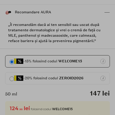
Recomandare AURA
„Îl recomandăm dacă ai ten sensibil sau uscat după
tratamente dermatologice și vrei o cremă de față cu
MLE, panthenol și madecassoside, care calmează,
reface bariera și ajută la prevenirea pigmentării.”
-15% folosind codul
WELCOME15
i
-20% folosind codul
ZEROID2026
i
147 lei
50 ml
124
lei
folosind codul
WELCOME15
.95