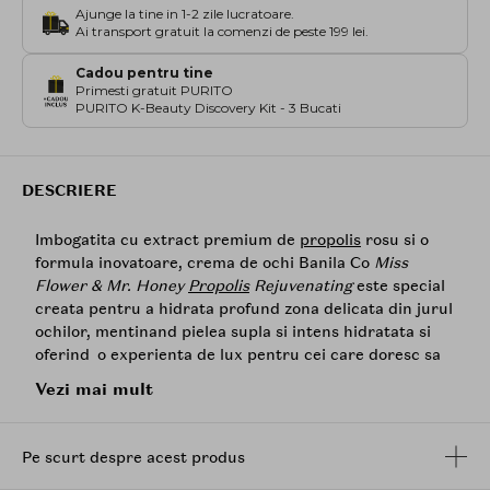
Ajunge la tine in 1-2 zile lucratoare.
Ai transport gratuit la comenzi de peste 199 lei.
Cadou pentru tine
Primesti gratuit PURITO
PURITO K-Beauty Discovery Kit - 3 Bucati
DESCRIERE
Imbogatita cu extract premium de
propolis
rosu si o
formula inovatoare, crema de ochi Banila Co
Miss
Flower & Mr. Honey
Propolis
Rejuvenating
este special
creata pentru a hidrata profund zona delicata din jurul
ochilor, mentinand pielea supla si intens hidratata si
oferind o experienta de lux pentru cei care doresc sa
isi imbunatateasca aspectul si sa isi ingrijeasca pielea
Vezi mai mult
intr-un mod rafinat si eficient.
Crema contine trei ingrediente esentiale din miere
Pe scurt despre acest produs
(Extract de
Propolis
, Extract de Laptisor de Matca,
Extract de Miere) pentru a oferi hidratare si