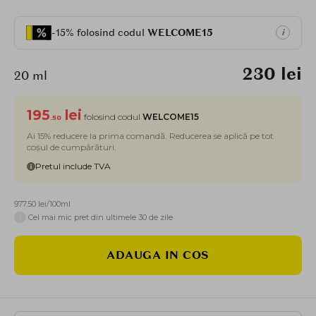
-15% folosind codul
WELCOME15
i
230 lei
20 ml
195
lei
folosind codul
WELCOME15
.50
Ai 15% reducere la prima comandă. Reducerea se aplică pe tot
coșul de cumpărături.
Pretul include TVA
977.50 lei/100ml
i
Cel mai mic pret din ultimele 30 de zile
ADAUGA IN COS