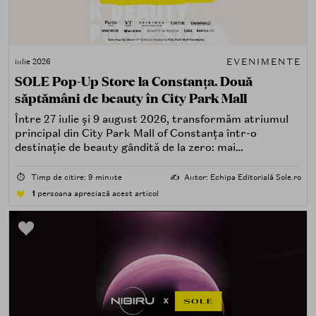
EVENIMENTE
iulie 2026
SOLE Pop-Up Store la Constanța. Două
săptămâni de beauty în City Park Mall
Între 27 iulie și 9 august 2026, transformăm atriumul
principal din City Park Mall of Constanța într-o
destinație de beauty gândită de la zero: mai
spectaculoasă, mai interactivă și mai aproape de felul în
care îți place, de fapt, să descoperi produse — testând,
⏱️
Timp de citire: 9 minute
✍️
Autor: Echipa Editorială Sole.ro
atingând, comparând, întrebând.
1
persoana apreciază acest articol