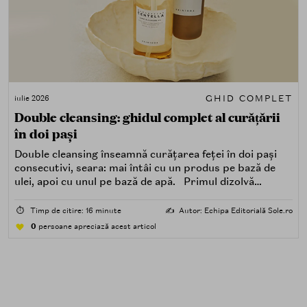
GHID COMPLET
iulie 2026
Double cleansing: ghidul complet al curățării
în doi pași
Double cleansing înseamnă curățarea feței în doi pași
consecutivi, seara: mai întâi cu un produs pe bază de
ulei, apoi cu unul pe bază de apă. Primul dizolvă
impuritățile grase — SPF, machiaj, sebum, particule de
poluare. Al doilea îndepărtează impuritățile solubile în
⏱️
Timp de citire: 16 minute
✍️
Autor: Echipa Editorială Sole.ro
apă — transpirație, praf, reziduuri.
0
persoane apreciază acest articol