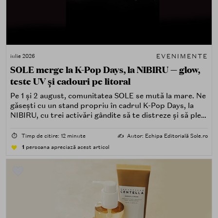
EVENIMENTE
iulie 2026
SOLE merge la K-Pop Days, la NIBIRU — glow,
teste UV și cadouri pe litoral
Pe 1 și 2 august, comunitatea SOLE se mută la mare. Ne
găsești cu un stand propriu în cadrul K-Pop Days, la
NIBIRU, cu trei activări gândite să te distreze și să pleci
acasă cu ceva în plus.
⏱️
Timp de citire: 12 minute
✍️
Autor: Echipa Editorială Sole.ro
1
persoana apreciază acest articol