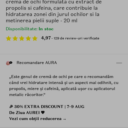
crema de ochi formulata cu extract de
propolis si cafeina, care contribuie la
hidratarea zonei din jurul ochilor si la
metinerea pielii suple - 20 ml
Disponibilitate:
In stoc
4,97
- 129 de review-uri verificate
Recomandare AURA
„Este genul de cremă de ochi pe care o recomandăm
când vrei hidratare intensă și un aspect mai odihnit, cu
propolis, miere și cafeină, aplicată ușor cu aplicatorul
metalic răcoritor.”
🎉 30% EXTRA DISCOUNT | 7–9 AUG
De Ziua AUREI 💖
Vezi cum obții reducerea →