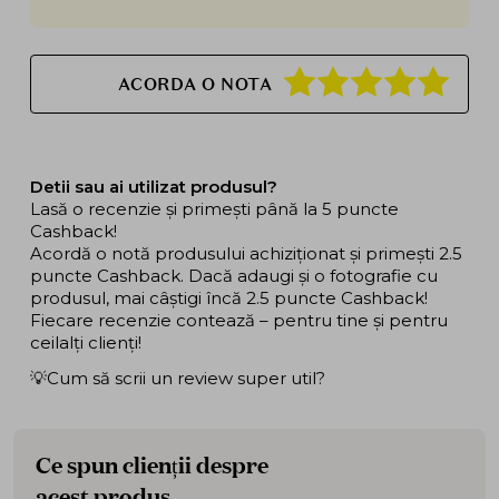
ACORDA O NOTA
Detii sau ai utilizat produsul?
Lasă o recenzie și primești până la 5 puncte
Cashback!
Acordă o notă produsului achiziționat și primești 2.5
puncte Cashback. Dacă adaugi și o fotografie cu
produsul, mai câștigi încă 2.5 puncte Cashback!
Fiecare recenzie contează – pentru tine și pentru
ceilalți clienți!
💡Cum să scrii un review super util?
Ce spun clienții despre
acest produs