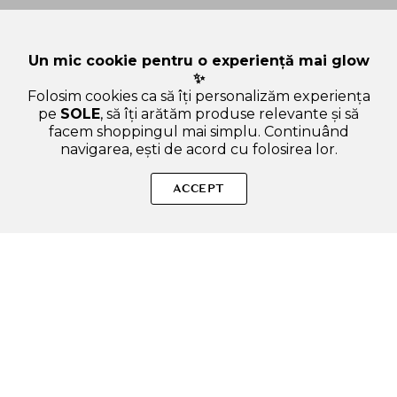
Un mic cookie pentru o experiență mai glow
✨
Folosim cookies ca să îți personalizăm experiența
pe
SOLE
, să îți arătăm produse relevante și să
facem shoppingul mai simplu. Continuând
navigarea, ești de acord cu folosirea lor.
Sperăm că ți-am răspuns la toate întrebările despre IUNIK
Propolis Vitamin - crema contur ochi formulata cu extract de
ACCEPT
Propolis si extract de fructe de catina - 30 ml. Dacă ai și alte
curiozități, nu ezita să ne scrii!
ADAUGA IN COS
SOLE – beauty fără zgomot.
Produse autentice, conforme UE, alese responsabil.
Categorii Produse