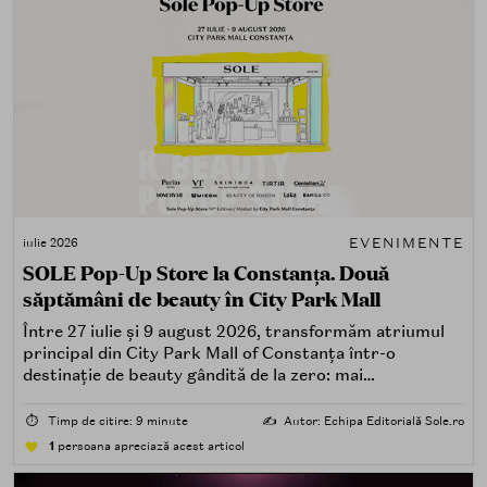
EVENIMENTE
iulie 2026
SOLE Pop-Up Store la Constanța. Două
săptămâni de beauty în City Park Mall
Între 27 iulie și 9 august 2026, transformăm atriumul
principal din City Park Mall of Constanța într-o
destinație de beauty gândită de la zero: mai
spectaculoasă, mai interactivă și mai aproape de felul în
care îți place, de fapt, să descoperi produse — testând,
⏱️
Timp de citire: 9 minute
✍️
Autor: Echipa Editorială Sole.ro
atingând, comparând, întrebând.
1
persoana apreciază acest articol