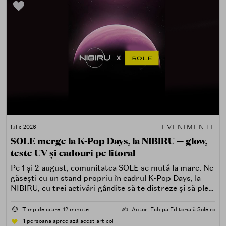
EVENIMENTE
iulie 2026
SOLE merge la K-Pop Days, la NIBIRU — glow,
teste UV și cadouri pe litoral
Pe 1 și 2 august, comunitatea SOLE se mută la mare. Ne
găsești cu un stand propriu în cadrul K-Pop Days, la
NIBIRU, cu trei activări gândite să te distreze și să pleci
acasă cu ceva în plus.
⏱️
Timp de citire: 12 minute
✍️
Autor: Echipa Editorială Sole.ro
1
persoana apreciază acest articol