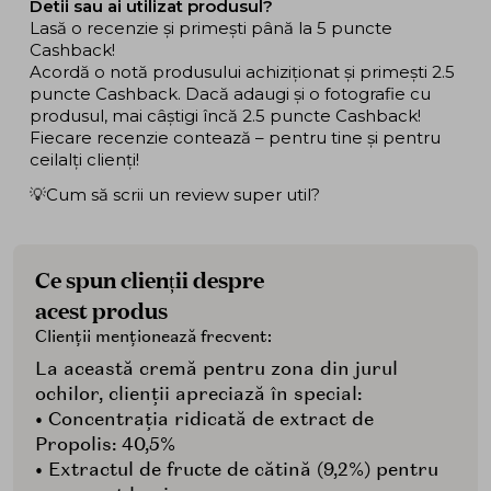
Detii sau ai utilizat produsul?
Lasă o recenzie și primești până la 5 puncte
Cashback!
Acordă o notă produsului achiziționat și primești 2.5
puncte Cashback. Dacă adaugi și o fotografie cu
produsul, mai câștigi încă 2.5 puncte Cashback!
Fiecare recenzie contează – pentru tine și pentru
ceilalți clienți!
💡Cum să scrii un review super util?
Ce spun clienții despre
acest produs
Clienții menționează frecvent:
La această cremă pentru zona din jurul
ochilor, clienții apreciază în special:
• Concentrația ridicată de extract de
Propolis: 40,5%
• Extractul de fructe de cătină (9,2%) pentru