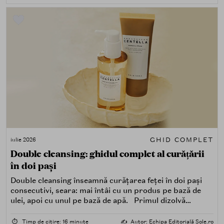
GHID COMPLET
iulie 2026
Double cleansing: ghidul complet al curățării
în doi pași
Double cleansing înseamnă curățarea feței în doi pași
consecutivi, seara: mai întâi cu un produs pe bază de
ulei, apoi cu unul pe bază de apă. Primul dizolvă
impuritățile grase — SPF, machiaj, sebum, particule de
poluare. Al doilea îndepărtează impuritățile solubile în
⏱️
Timp de citire: 16 minute
✍️
Autor: Echipa Editorială Sole.ro