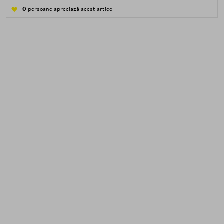
apă — transpirație, praf, reziduuri.
0
persoane apreciază acest articol