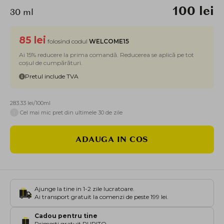
100 lei
30 ml
85 lei
folosind codul
WELCOME15
Ai 15% reducere la prima comandă. Reducerea se aplică pe tot
coșul de cumpărături.
Pretul include TVA
283.33 lei/100ml
i
Cel mai mic pret din ultimele 30 de zile
ADAUGA IN COS
Ajunge la tine in 1-2 zile lucratoare.
Ai transport gratuit la comenzi de peste 199 lei.
Cadou pentru tine
Primesti gratuit PURITO