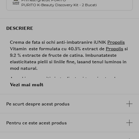
PURITO K-Beauty Discovery Kit - 2 Bucati
DESCRIERE
Crema de fata si ochi anti-imbatranire iUNIK
Propolis
Vitamin este formulata cu 40.5% extract de
Propolis
si
9.2 % extracte de fructe de catina. Imbunatateste
elasticitatea pielii si liniile fine, lasand tenul luminos in
mod natural.
Avand in compozitie ingrediente sigure si naturale,
Vezi mai mult
utilizarea continua a acestei creme intensive reduce
semnele de imbatranire si va imbunatateste tonul
natural al pielii.
Pe scurt despre acest produs
Mod de utilizare:
Dupa folosirea unui toner, aplicati o
cantitate adecvata pe fata si masati usor pana la
absorbirea produsului in piele.
Pentru ce este acest produs