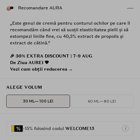
Recomandare AURA
„Este genul de cremă pentru conturul ochilor pe care îl
recomandăm când vrei să susții elasticitatea pielii și să
estompezi liniile fine, cu 40,5% extract de propolis și
extract de cătină.”
🎉 30% EXTRA DISCOUNT | 7–9 AUG
De Ziua AUREI 💖
Vezi cum obții reducerea →
ALEGE VOLUM
30 ML
— 100 LEI
60 ML
— 80 LEI
-15% folosind codul
WELCOME15
i