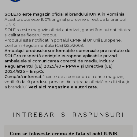
SOLE.ro este magazin oficial al brandului IUNIK în România
Acest produs este 100% original și provine direct de la brandul
IUNIK.
SOLE.ro este magazin oficial autorizat, garantând autenticitatea
și calitatea fiecărui produs.
Produsul este notificat în portalul CPNP al Uniunii Europene,
conform Regulamentului (CE) 1223/2009.
Ambalajul produsului și informațiile comerciale prezentate de
SOLE.ro respectă cerințele europene aplicabile privind
ambalajele și comunicarea corectă de mediu, inclusiv
Regulamentul (UE) 2025/40 – PPWR și Directiva (UE)
2024/825 – EmpCo.
Cumpără informat:
înainte de a comanda din orice magazin,
verifică dacă produsul provine din rețeaua oficială de distribuție
a brandului.
Vezi aici magazinele autorizate.
INTREBARI SI RASPUNSURI
Cum se foloseste crema de fata si ochi iUNIK