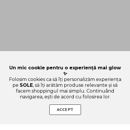
Un mic cookie pentru o experiență mai glow
✨
Folosim cookies ca să îți personalizăm experiența
pe
SOLE
, să îți arătăm produse relevante și să
facem shoppingul mai simplu. Continuând
navigarea, ești de acord cu folosirea lor.
Sperăm că ți-am răspuns la toate întrebările despre Dear
Klairs Gentle Black Deep Cleansing, 150 ml - Ulei de curatare
ACCEPT
formulat cu ulei de fasole neagra si ulei de soia neagra, care
contribuie la curatarea impuritatilor si a machiajului fara a
provoca iritatii. Dacă ai și alte curiozități, nu ezita să ne scrii!