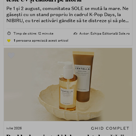
Pe 1 și 2 august, comunitatea SOLE se mută la mare. Ne
găsești cu un stand propriu în cadrul K-Pop Days, la
NIBIRU, cu trei activări gândite să te distreze și să pleci
acasă cu ceva în plus.
⏱️
Timp de citire: 12 minute
✍️
Autor: Echipa Editorială Sole.ro
1
persoana apreciază acest articol
GHID COMPLET
iulie 2026