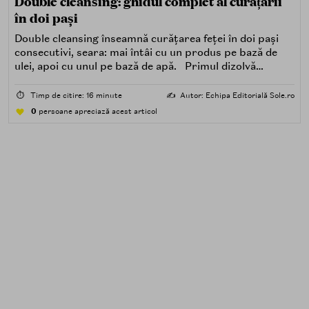
Double cleansing: ghidul complet al curățării
în doi pași
Double cleansing înseamnă curățarea feței în doi pași
consecutivi, seara: mai întâi cu un produs pe bază de
ulei, apoi cu unul pe bază de apă. Primul dizolvă
impuritățile grase — SPF, machiaj, sebum, particule de
poluare. Al doilea îndepărtează impuritățile solubile în
⏱️
Timp de citire: 16 minute
✍️
Autor: Echipa Editorială Sole.ro
apă — transpirație, praf, reziduuri.
0
persoane apreciază acest articol