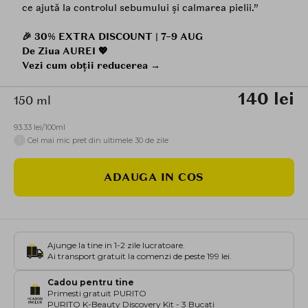
ce ajută la controlul sebumului și calmarea pielii.”
🎉 30% EXTRA DISCOUNT | 7–9 AUG
De Ziua AUREI 💖
Vezi cum obții reducerea →
140 lei
150 ml
93.33 lei/100ml
i
Cel mai mic pret din ultimele 30 de zile
ADAUGA IN COS
Ajunge la tine in 1-2 zile lucratoare.
Ai transport gratuit la comenzi de peste 199 lei.
Cadou pentru tine
Primesti gratuit PURITO
PURITO K-Beauty Discovery Kit - 3 Bucati