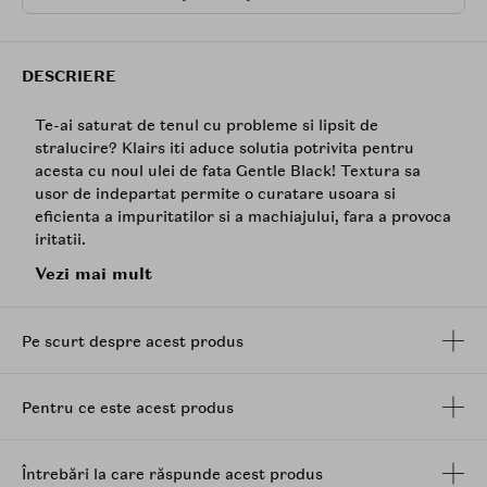
DESCRIERE
Te-ai saturat de tenul cu probleme si lipsit de
stralucire? Klairs iti aduce solutia potrivita pentru
acesta cu noul ulei de fata Gentle Black! Textura sa
usor de indepartat permite o curatare usoara si
eficienta a impuritatilor si a machiajului, fara a provoca
iritatii.
Vezi mai mult
Gentle Black Deep Cleansing Oil de la Klairs este un
ulei delicat de curatare compus din diverse uleiuri
vegetale benefice pentru ingrijirea pielii, vedetele
Pe scurt despre acest produs
compozitiei minune fiind: uleiul de fasole neagra, uleiul
de soia neagra, uleiul de susan negru si uleiul de
seminte de coacaze negre.
Pentru ce este acest produs
Continand uleiuri naturale extrase din fasole neagra,
controleaza productia de sebum si calmeaza eficient
pielea. Uleiul de soia neagra ajuta la controlul
Întrebări la care răspunde acest produs