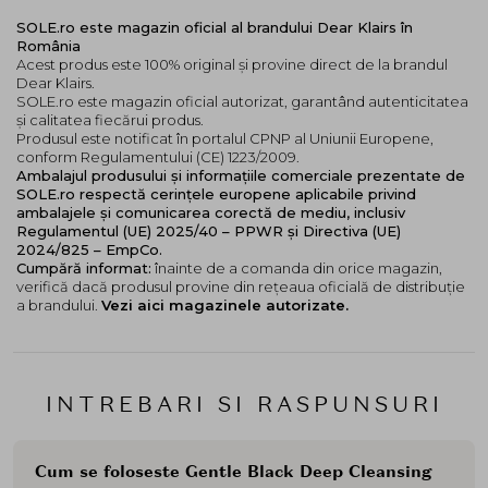
SOLE.ro este magazin oficial al brandului Dear Klairs în
România
Acest produs este 100% original și provine direct de la brandul
Dear Klairs.
SOLE.ro este magazin oficial autorizat, garantând autenticitatea
și calitatea fiecărui produs.
Produsul este notificat în portalul CPNP al Uniunii Europene,
conform Regulamentului (CE) 1223/2009.
Ambalajul produsului și informațiile comerciale prezentate de
SOLE.ro respectă cerințele europene aplicabile privind
ambalajele și comunicarea corectă de mediu, inclusiv
Regulamentul (UE) 2025/40 – PPWR și Directiva (UE)
2024/825 – EmpCo.
Cumpără informat:
înainte de a comanda din orice magazin,
verifică dacă produsul provine din rețeaua oficială de distribuție
a brandului.
Vezi aici magazinele autorizate.
INTREBARI SI RASPUNSURI
Cum se foloseste Gentle Black Deep Cleansing