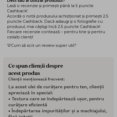
Detii sau ai utilizat produsul?
Lasă o recenzie și primești până la 5 puncte
Cashback!
Acordă o notă produsului achiziționat și primești 2.5
puncte Cashback. Dacă adaugi și o fotografie cu
produsul, mai câștigi încă 2.5 puncte Cashback!
Fiecare recenzie contează – pentru tine și pentru
ceilalți clienți!
💡Cum să scrii un review super util?
Ce spun clienții despre
acest produs
Clienții menționează frecvent:
La acest ulei de curățare pentru ten, clienții
apreciază în special:
• Textura care se îndepărtează ușor, pentru
curățare eficientă
• Îndepărtarea impurităților și a machiajului,
fără iritații