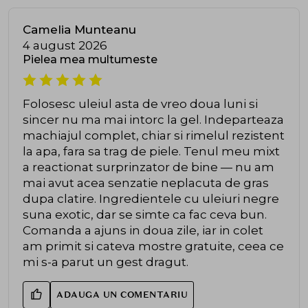
Camelia Munteanu
4 august 2026
Pielea mea multumeste
Folosesc uleiul asta de vreo doua luni si
sincer nu ma mai intorc la gel. Indeparteaza
machiajul complet, chiar si rimelul rezistent
la apa, fara sa trag de piele. Tenul meu mixt
a reactionat surprinzator de bine — nu am
mai avut acea senzatie neplacuta de gras
dupa clatire. Ingredientele cu uleiuri negre
suna exotic, dar se simte ca fac ceva bun.
Comanda a ajuns in doua zile, iar in colet
am primit si cateva mostre gratuite, ceea ce
mi s-a parut un gest dragut.
ADAUGA UN COMENTARIU