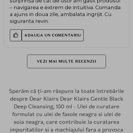
surprinsa de cat de usor am gasit produsul
– navigarea e extrem de intuitiva. Comanda
a ajuns in doua zile, ambalata ingrijit. Cu
siguranta revin.
ADAUGA UN COMENTARIU
VEZI MAI MULTE RECENZII
Sperăm că ți-am răspuns la toate întrebările
despre Dear Klairs Dear Klairs Gentle Black
Deep Cleansing, 150 ml - Ulei de curatare
formulat cu ulei de fasole neagra si ulei de
soia neagra, care contribuie la curatarea
impuritatilor si a machiajului fara a provoca