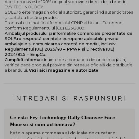
produs de curatare fiabil, dar delicat si eficient si care
Acest produs este 100% original și provine direct de la brandul
EVY TECHNOLOGY.
doresc sa incerce textura unica, cremoasa si spumoasa
SOLE.ro este magazin oficial autorizat, garantând autenticitatea
a produsului de curatare EVY.
și calitatea fiecărui produs.
Produsul este notificat în portalul CPNP al Uniunii Europene,
Mod de utilizare:
conform Regulamentului (CE) 1223/2009.
Ambalajul produsului și informațiile comerciale prezentate de
Tineti flaconul pe verticala cu capul in jos, astfel incat
SOLE.ro respectă cerințele europene aplicabile privind
gazul din recipient sa nu se evapore. Apasati usor
ambalajele și comunicarea corectă de mediu, inclusiv
duza si extrageti o cantitate adecvata in palma.
Regulamentul (UE) 2025/40 – PPWR și Directiva (UE)
Aplicati spuma pe pielea umeda a fetei si masati-o usor
2024/825 – EmpCo.
Cumpără informat:
înainte de a comanda din orice magazin,
timp de aproximativ 30-60 de secunde. Clatiti cu apa
verifică dacă produsul provine din rețeaua oficială de distribuție
calduta. O puteti folosi dimineata si seara!
a brandului.
Vezi aici magazinele autorizate.
Good to know:
Spuma nu este ideala pentru
demachierea ochilor, deoarece cocktailul acid delicat
din interior poate ustura daca intra in contact cu ochii.
Din acest motiv, ar putea fi util sa folositi un cleasner
INTREBARI SI RASPUNSURI
separat, pe langa spuma EVY, pentru a indeparta
machiajul ochilor.
Ce este Evy Technology Daily Cleanser Face
Mousse si cum actioneaza?
Este o spuma cremoasa si delicata de curatare