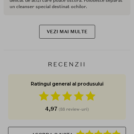
delicat de acizi care poate ustura. Foloseste separat
un cleanser special destinat ochilor.
VEZI MAI MULTE
RECENZII
Ratingul general al produsului
4,97
(88 review-uri)