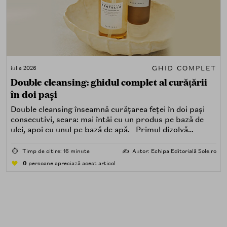
GHID COMPLET
iulie 2026
Double cleansing: ghidul complet al curățării
în doi pași
Double cleansing înseamnă curățarea feței în doi pași
consecutivi, seara: mai întâi cu un produs pe bază de
ulei, apoi cu unul pe bază de apă. Primul dizolvă
impuritățile grase — SPF, machiaj, sebum, particule de
poluare. Al doilea îndepărtează impuritățile solubile în
⏱️
Timp de citire: 16 minute
✍️
Autor: Echipa Editorială Sole.ro
apă — transpirație, praf, reziduuri.
0
persoane apreciază acest articol