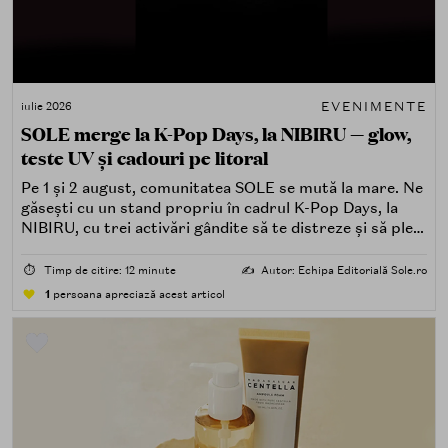
EVENIMENTE
iulie 2026
SOLE merge la K-Pop Days, la NIBIRU — glow,
teste UV și cadouri pe litoral
Pe 1 și 2 august, comunitatea SOLE se mută la mare. Ne
găsești cu un stand propriu în cadrul K-Pop Days, la
NIBIRU, cu trei activări gândite să te distreze și să pleci
acasă cu ceva în plus.
⏱️
Timp de citire: 12 minute
✍️
Autor: Echipa Editorială Sole.ro
1
persoana apreciază acest articol