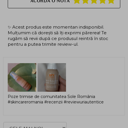
ACORDA O NOTA
✨ Acest produs este momentan indisponibil.
Mulțumim că dorești să îți exprimi părerea! Te
rugăm să revii după ce produsul reintră în stoc
pentru a putea trimite review-ul.
Poze trimise de comunitatea Sole România
#skincareromania #recenzii #reviewuriautentice