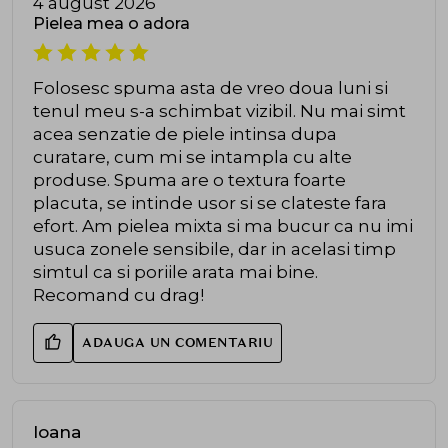
4 august 2026
Pielea mea o adora
Folosesc spuma asta de vreo doua luni si
tenul meu s-a schimbat vizibil. Nu mai simt
acea senzatie de piele intinsa dupa
curatare, cum mi se intampla cu alte
produse. Spuma are o textura foarte
placuta, se intinde usor si se clateste fara
efort. Am pielea mixta si ma bucur ca nu imi
usuca zonele sensibile, dar in acelasi timp
simtul ca si poriile arata mai bine.
Recomand cu drag!
ADAUGA UN COMENTARIU
Ioana