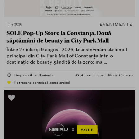
EVENIMENTE
iulie 2026
SOLE Pop-Up Store la Constanța. Două
săptămâni de beauty în City Park Mall
Între 27 iulie și 9 august 2026, transformăm atriumul
principal din City Park Mall of Constanța într-o
destinație de beauty gândită de la zero: mai
spectaculoasă, mai interactivă și mai aproape de felul în
care îți place, de fapt, să descoperi produse — testând,
⏱️
Timp de citire: 9 minute
✍️
Autor: Echipa Editorială Sole.ro
atingând, comparând, întrebând.
1
persoana apreciază acest articol