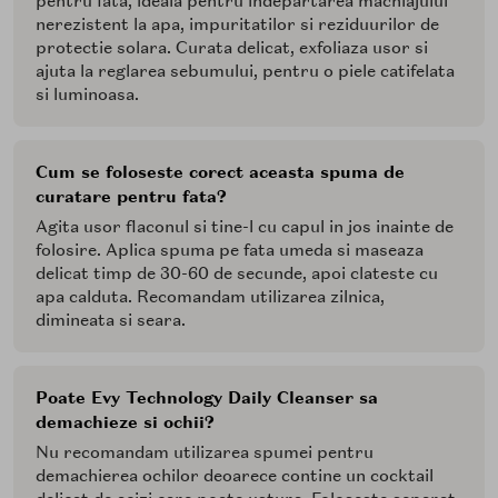
pentru fata, ideala pentru indepartarea machiajului
nerezistent la apa, impuritatilor si reziduurilor de
protectie solara. Curata delicat, exfoliaza usor si
ajuta la reglarea sebumului, pentru o piele catifelata
si luminoasa.
Cum se foloseste corect aceasta spuma de
curatare pentru fata?
Agita usor flaconul si tine-l cu capul in jos inainte de
folosire. Aplica spuma pe fata umeda si maseaza
delicat timp de 30-60 de secunde, apoi clateste cu
apa calduta. Recomandam utilizarea zilnica,
dimineata si seara.
Poate Evy Technology Daily Cleanser sa
demachieze si ochii?
Nu recomandam utilizarea spumei pentru
demachierea ochilor deoarece contine un cocktail