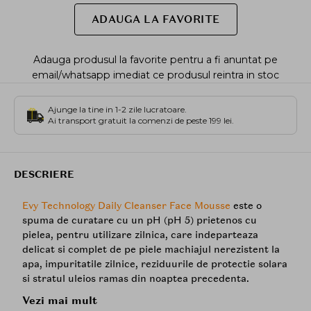
ADAUGA LA FAVORITE
Adauga produsul la favorite pentru a fi anuntat pe
email/whatsapp imediat ce produsul reintra in stoc
Ajunge la tine in 1-2 zile lucratoare.
Ai transport gratuit la comenzi de peste 199 lei.
DESCRIERE
Evy Technology Daily Cleanser Face Mousse
este o
spuma de curatare cu un pH (pH 5) prietenos cu
pielea, pentru utilizare zilnica, care indeparteaza
delicat si complet de pe piele machiajul nerezistent la
apa, impuritatile zilnice, reziduurile de protectie solara
si stratul uleios ramas din noaptea precedenta.
Vezi mai mult
Textura de spuma cremoasa este delicata pentru piele,