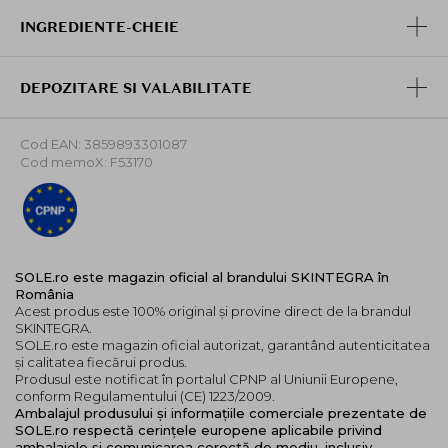
masajul delicat al fetei, pe care Skintegra il recomanda
INGREDIENTE-CHEIE
ca masura preventiva impotriva pierderii fermitatii
pielii. Nu doar pentru pielea uscata si mai matura, un
astfel de masaj este util si pentru pielea cu pete de
DEPOZITARE SI VALABILITATE
acnee neinflamate (puncte negre), deoarece ajuta la
inmuierea si eliberarea filamentelor sebacee din porii
blocati.
Cod EAN: 3859893301087
Cod memoX: F53170
Mod de utilizare:
Aplicati o cantitate generoasa pe pielea uscata si
masati pana cand tot machiajul si impuritatile sunt
dizolvate. Dupa aceea, adaugati apa si continuati
masarea pe masura ce produsul devine laptos si
SOLE.ro este magazin oficial al brandului SKINTEGRA în
emulsioneaza, facilitand spalarea.
România
Acest produs este 100% original și provine direct de la brandul
Daca este necesar, utilizati un al doilea produs pentru
SKINTEGRA.
spalarea delicata a fetei sau continuati cu rutina
SOLE.ro este magazin oficial autorizat, garantând autenticitatea
zilnica de ingrijire a pielii.
și calitatea fiecărui produs.
Produsul este notificat în portalul CPNP al Uniunii Europene,
conform Regulamentului (CE) 1223/2009.
Ambalajul produsului și informațiile comerciale prezentate de
SOLE.ro respectă cerințele europene aplicabile privind
ambalajele și comunicarea corectă de mediu, inclusiv