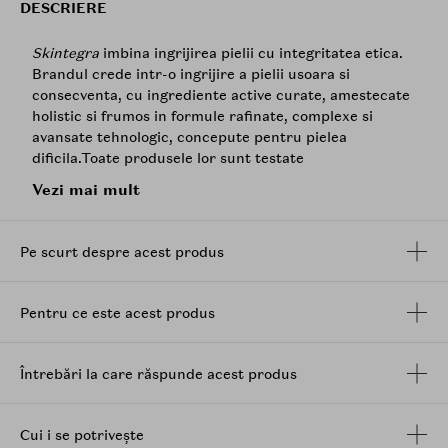
DESCRIERE
Skintegra
imbina ingrijirea pielii cu integritatea etica.
Brandul crede intr-o ingrijire a pielii usoara si
consecventa, cu ingrediente active curate, amestecate
holistic si frumos in formule rafinate, complexe si
avansate tehnologic, concepute pentru pielea
dificila.Toate produsele lor sunt testate
dermatologic, cruelty-free si 100% vegane.
Vezi mai mult
Atomic
este o microemulsie optimizata pentru pH (pH
5,5) si extrem de delicata, fiind conceputa pentru
Pe scurt despre acest produs
curatarea profunda de zi cu zi a impuritatilor si
machiajului de pe ten.
Creat ca un produs perfect de pre-curatare, este
Pentru ce este acest produs
adecvat pentru nevoile celei mai sensibile piele cu
functie de bariera intrerupta (inclusiv pielea cu
dermatoporoza), acest multitasker dizolvand rapid
Întrebări la care răspunde acest produs
straturile de impuritati externe (inclusiv cele
impermeabile) fara uscarea sau iritarea pielii.
Cui i se potrivește
Ce il face pe Atomic unic este faptul ca se bazeaza pe