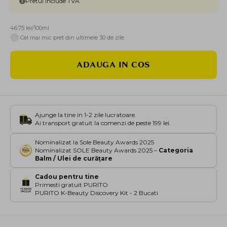
Pretul include TVA
46.75 lei/100ml
i
Cel mai mic pret din ultimele 30 de zile
ADAUGA IN COS
Ajunge la tine in 1-2 zile lucratoare.
Ai transport gratuit la comenzi de peste 199 lei.
Nominalizat la Sole Beauty Awards 2025
Nominalizat SOLE Beauty Awards 2025 –
Categoria
Balm / Ulei de curățare
Cadou pentru tine
Primesti gratuit PURITO
PURITO K-Beauty Discovery Kit - 2 Bucati