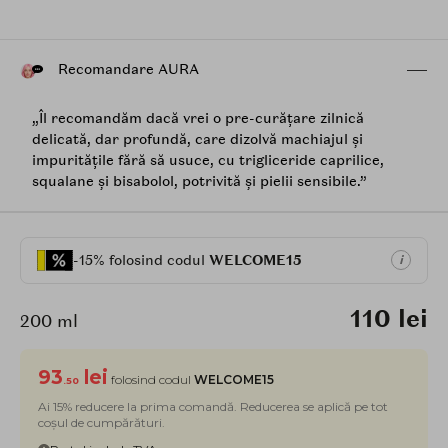
Recomandare AURA
„Îl recomandăm dacă vrei o pre-curățare zilnică
delicată, dar profundă, care dizolvă machiajul și
impuritățile fără să usuce, cu trigliceride caprilice,
squalane și bisabolol, potrivită și pielii sensibile.”
-15% folosind codul
WELCOME15
i
110 lei
200 ml
93
lei
folosind codul
WELCOME15
.50
Ai 15% reducere la prima comandă. Reducerea se aplică pe tot
coșul de cumpărături.