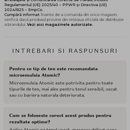
Regulamentul (UE) 2025/40 – PPWR și Directiva (UE)
2024/825 – EmpCo.
Cumpără informat:
înainte de a comanda din orice magazin,
verifică dacă produsul provine din rețeaua oficială de distribuție
a brandului.
Vezi aici magazinele autorizate.
INTREBARI SI RASPUNSURI
Pentru ce tip de ten este recomandata
microemulsia Atomic?
Microemulsia Atomic este potrivita pentru toate
tipurile de ten, mai ales pentru tenul sensibil, uscat
sau cu bariera naturala deteriorata.
Cum se foloseste corect acest produs pentru
rezultate optime?
Aplica Atomic pe tenul uscat, maseaza delicat pana