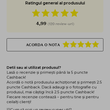
Ratingul general al produsului
4,99
(120 review-uri)
ACORDA O NOTA
Detii sau ai utilizat produsul?
Lasă o recenzie și primești până la 5 puncte
Cashback!
Acordă o notă produsului achiziționat și primești 2.5
puncte Cashback. Dacă adaugi și o fotografie cu
produsul, mai câștigi încă 2.5 puncte Cashback!
Fiecare recenzie contează – pentru tine și pentru
ceilalți clienți!
💡Cum să scrii un review super util?