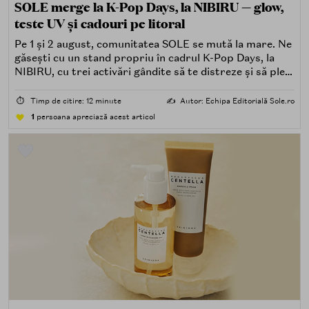
SOLE merge la K-Pop Days, la NIBIRU — glow,
teste UV și cadouri pe litoral
Pe 1 și 2 august, comunitatea SOLE se mută la mare. Ne
găsești cu un stand propriu în cadrul K-Pop Days, la
NIBIRU, cu trei activări gândite să te distreze și să pleci
acasă cu ceva în plus.
⏱️
Timp de citire: 12 minute
✍️
Autor: Echipa Editorială Sole.ro
1
persoana apreciază acest articol