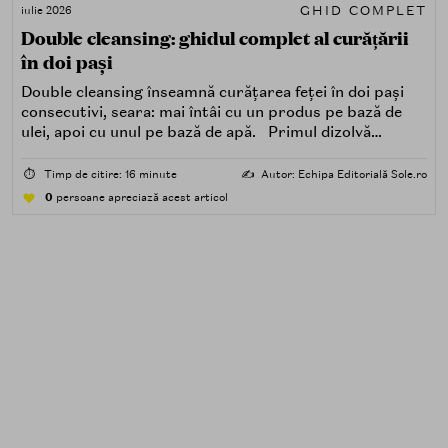
GHID COMPLET
iulie 2026
Double cleansing: ghidul complet al curățării
în doi pași
Double cleansing înseamnă curățarea feței în doi pași
consecutivi, seara: mai întâi cu un produs pe bază de
ulei, apoi cu unul pe bază de apă. Primul dizolvă
impuritățile grase — SPF, machiaj, sebum, particule de
poluare. Al doilea îndepărtează impuritățile solubile în
⏱️
Timp de citire: 16 minute
✍️
Autor: Echipa Editorială Sole.ro
apă — transpirație, praf, reziduuri.
0
persoane apreciază acest articol