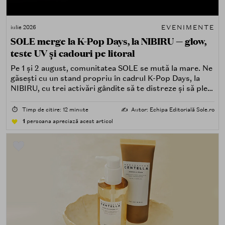
EVENIMENTE
iulie 2026
SOLE merge la K-Pop Days, la NIBIRU — glow,
teste UV și cadouri pe litoral
Pe 1 și 2 august, comunitatea SOLE se mută la mare. Ne
găsești cu un stand propriu în cadrul K-Pop Days, la
NIBIRU, cu trei activări gândite să te distreze și să pleci
acasă cu ceva în plus.
⏱️
Timp de citire: 12 minute
✍️
Autor: Echipa Editorială Sole.ro
1
persoana apreciază acest articol