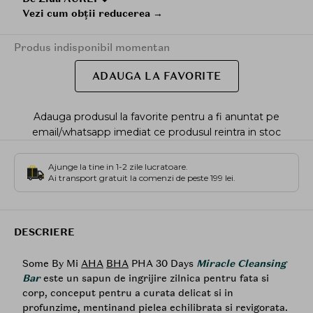
Vezi cum obții reducerea →
Produs indisponibil momentan
ADAUGA LA FAVORITE
Adauga produsul la favorite pentru a fi anuntat pe
email/whatsapp imediat ce produsul reintra in stoc
Ajunge la tine in 1-2 zile lucratoare.
Ai transport gratuit la comenzi de peste 199 lei.
DESCRIERE
Some By Mi
AHA
BHA
PHA 30 Days
Miracle Cleansing
Bar
este un sapun de ingrijire zilnica pentru fata si
corp, conceput pentru a curata delicat si in
profunzime, mentinand pielea echilibrata si revigorata.