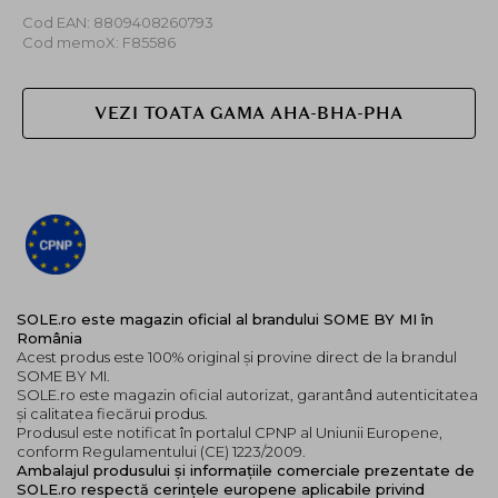
Cod EAN: 8809408260793
Cod memoX: F85586
VEZI TOATA GAMA AHA-BHA-PHA
SOLE.ro este magazin oficial al brandului SOME BY MI în
România
Acest produs este 100% original și provine direct de la brandul
SOME BY MI.
SOLE.ro este magazin oficial autorizat, garantând autenticitatea
și calitatea fiecărui produs.
Produsul este notificat în portalul CPNP al Uniunii Europene,
conform Regulamentului (CE) 1223/2009.
Ambalajul produsului și informațiile comerciale prezentate de
SOLE.ro respectă cerințele europene aplicabile privind