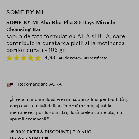
SOME BY MI
SOME BY MI Aha-Bha-Pha 30 Days Miracle
Cleansing Bar
sapun de fata formulat cu AHA si BHA, care
contribuie la curatarea pielii si la metinerea
porilor curati - 106 gr
4,93
- 40 de review-uri verificate
Recomandare AURA
„Îl recomandăm dacă vrei un săpun zilnic pentru față și
corp care curăță delicat în profunzime, ajută la
menținerea porilor curați și lasă pielea catifelată, cu
spumă cremoasă.”
🎉 30% EXTRA DISCOUNT | 7–9 AUG
De Ziua AUREI 💖