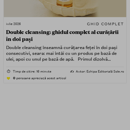
GHID COMPLET
iulie 2026
Double cleansing: ghidul complet al curățării
în doi pași
Double cleansing înseamnă curățarea feței în doi pași
consecutivi, seara: mai întâi cu un produs pe bază de
ulei, apoi cu unul pe bază de apă. Primul dizolvă
impuritățile grase — SPF, machiaj, sebum, particule de
poluare. Al doilea îndepărtează impuritățile solubile în
⏱️
Timp de citire: 16 minute
✍️
Autor: Echipa Editorială Sole.ro
apă — transpirație, praf, reziduuri.
0
persoane apreciază acest articol