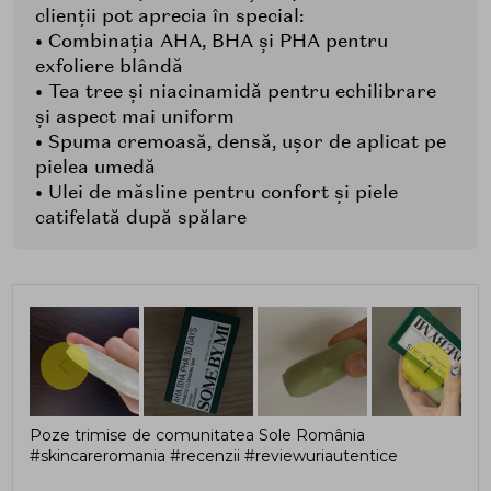
clienții pot aprecia în special:
• Combinația AHA, BHA și PHA pentru
exfoliere blândă
• Tea tree și niacinamidă pentru echilibrare
și aspect mai uniform
• Spuma cremoasă, densă, ușor de aplicat pe
pielea umedă
• Ulei de măsline pentru confort și piele
catifelată după spălare
Poze trimise de comunitatea Sole România
#skincareromania #recenzii #reviewuriautentice