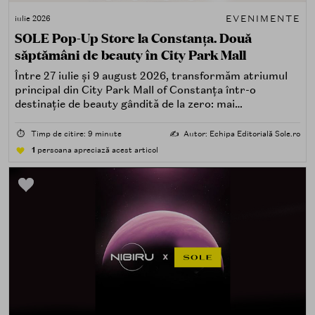
EVENIMENTE
iulie 2026
SOLE Pop-Up Store la Constanța. Două
săptămâni de beauty în City Park Mall
Între 27 iulie și 9 august 2026, transformăm atriumul
principal din City Park Mall of Constanța într-o
destinație de beauty gândită de la zero: mai
spectaculoasă, mai interactivă și mai aproape de felul în
care îți place, de fapt, să descoperi produse — testând,
⏱️
Timp de citire: 9 minute
✍️
Autor: Echipa Editorială Sole.ro
atingând, comparând, întrebând.
1
persoana apreciază acest articol