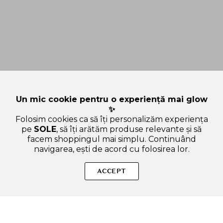
Un mic cookie pentru o experiență mai glow
✨
Folosim cookies ca să îți personalizăm experiența
pe
SOLE
, să îți arătăm produse relevante și să
facem shoppingul mai simplu. Continuând
navigarea, ești de acord cu folosirea lor.
Sperăm că ți-am răspuns la toate întrebările despre YADAH
Green Tea Cleansing Balm - balsam de curatare formulat cu
ACCEPT
ceai verde, care contribuie la indepartarea machiajului
rezistent la apa si la curatarea tenului sensibil - 100 ml. Dacă ai
și alte curiozități, nu ezita să ne scrii!
ADAUGA IN COS