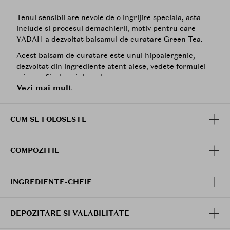
Tenul sensibil are nevoie de o ingrijire speciala, asta
include si procesul demachierii, motiv pentru care
YADAH a dezvoltat balsamul de curatare Green Tea.
Acest balsam de curatare este unul hipoalergenic,
dezvoltat din ingrediente atent alese, vedete formulei
minune fiind ceaiul verde.
Vezi mai mult
Ceaiul verde are un rol incredibil in ceea ce priveste
tenul sensibil deoarece, reduce iritatiile tenului,
imbunatateste textura pielii si curata in profunzime
CUM SE FOLOSESTE
tenul. Chiar si cel mai fin praf depus in pori va fi
eliminat.
COMPOZITIE
Balsamul de curatare Green Tea este genial chiar si
cand vine vorba de machiajul rezistent la apa sau cel
extrem de puternic, cum ar fi smokey eyes deoarece, in
INGREDIENTE-CHEIE
doar cateva secunde, acesta reuseste sa indeparteze
machiajul si sa curete fara prea mult efort.
DEPOZITARE SI VALABILITATE
Ai grija de tenul tau sensibil cu ajutorul noului balsam
de curatare Green Tea semnat Yadah!