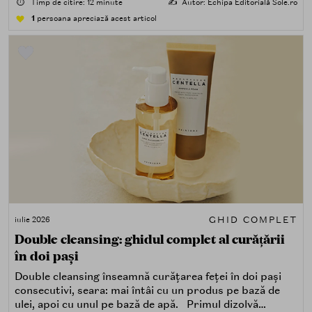
⏱️
Timp de citire: 12 minute
✍️
Autor: Echipa Editorială Sole.ro
1
persoana apreciază acest articol
GHID COMPLET
iulie 2026
Double cleansing: ghidul complet al curățării
în doi pași
Double cleansing înseamnă curățarea feței în doi pași
consecutivi, seara: mai întâi cu un produs pe bază de
ulei, apoi cu unul pe bază de apă. Primul dizolvă