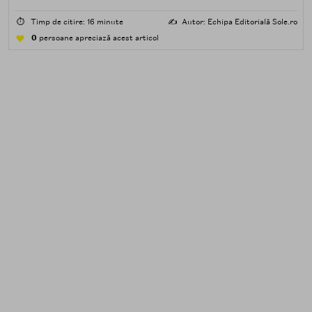
impuritățile grase — SPF, machiaj, sebum, particule de
poluare. Al doilea îndepărtează impuritățile solubile în
⏱️
Timp de citire: 16 minute
✍️
Autor: Echipa Editorială Sole.ro
apă — transpirație, praf, reziduuri.
0
persoane apreciază acest articol