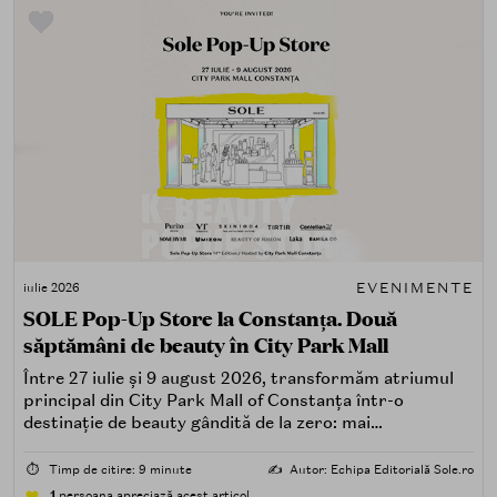
EVENIMENTE
iulie 2026
SOLE Pop-Up Store la Constanța. Două
săptămâni de beauty în City Park Mall
Între 27 iulie și 9 august 2026, transformăm atriumul
principal din City Park Mall of Constanța într-o
destinație de beauty gândită de la zero: mai
spectaculoasă, mai interactivă și mai aproape de felul în
care îți place, de fapt, să descoperi produse — testând,
⏱️
Timp de citire: 9 minute
✍️
Autor: Echipa Editorială Sole.ro
atingând, comparând, întrebând.
1
persoana apreciază acest articol