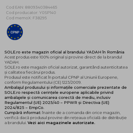
Mod de utilizare: Se aplica o cantitate potrivita de
Cod EAN: 8809340384465
produs pe fata si se maseaza pana la absorbtia
Cod producator: Y0SP140
Cod memoX: F38295
completa. Zona curatata se limpezeste cu o cantitate
potrivita de apa.
SOLE.ro este magazin oficial al brandului YADAH în România
Acest produs este 100% original și provine direct de la brandul
YADAH.
SOLE.ro este magazin oficial autorizat, garantând autenticitatea
și calitatea fiecărui produs.
Produsul este notificat în portalul CPNP al Uniunii Europene,
conform Regulamentului (CE) 1223/2009.
Ambalajul produsului și informațiile comerciale prezentate de
SOLE.ro respectă cerințele europene aplicabile privind
ambalajele și comunicarea corectă de mediu, inclusiv
Regulamentul (UE) 2025/40 – PPWR și Directiva (UE)
2024/825 – EmpCo.
Cumpără informat:
înainte de a comanda din orice magazin,
verifică dacă produsul provine din rețeaua oficială de distribuție
a brandului.
Vezi aici magazinele autorizate.