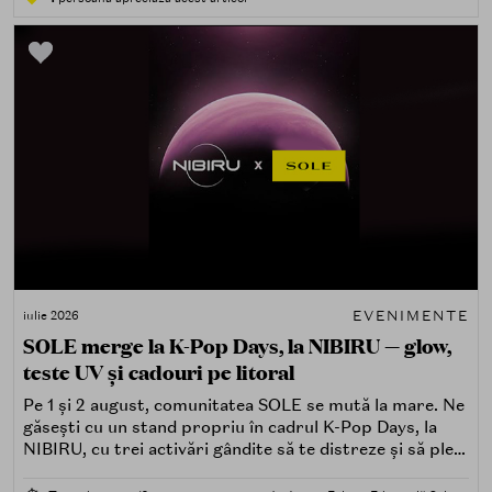
EVENIMENTE
iulie 2026
SOLE merge la K-Pop Days, la NIBIRU — glow,
teste UV și cadouri pe litoral
Pe 1 și 2 august, comunitatea SOLE se mută la mare. Ne
găsești cu un stand propriu în cadrul K-Pop Days, la
NIBIRU, cu trei activări gândite să te distreze și să pleci
acasă cu ceva în plus.