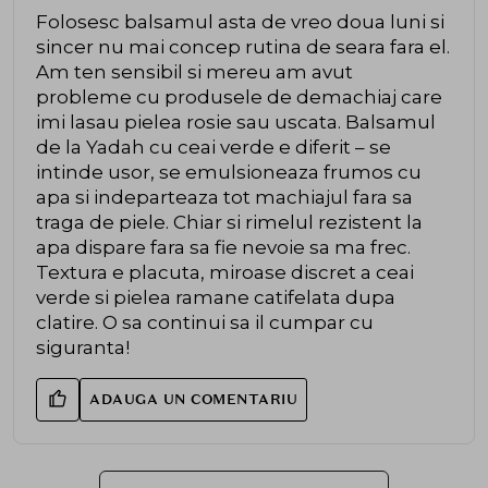
Folosesc balsamul asta de vreo doua luni si
sincer nu mai concep rutina de seara fara el.
Am ten sensibil si mereu am avut
probleme cu produsele de demachiaj care
imi lasau pielea rosie sau uscata. Balsamul
de la Yadah cu ceai verde e diferit – se
intinde usor, se emulsioneaza frumos cu
apa si indeparteaza tot machiajul fara sa
traga de piele. Chiar si rimelul rezistent la
apa dispare fara sa fie nevoie sa ma frec.
Textura e placuta, miroase discret a ceai
verde si pielea ramane catifelata dupa
clatire. O sa continui sa il cumpar cu
siguranta!
ADAUGA UN COMENTARIU