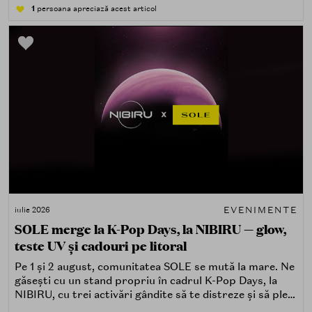
atingând, comparând, întrebând.
1
persoana apreciază acest articol
EVENIMENTE
iulie 2026
SOLE merge la K-Pop Days, la NIBIRU — glow,
teste UV și cadouri pe litoral
Pe 1 și 2 august, comunitatea SOLE se mută la mare. Ne
găsești cu un stand propriu în cadrul K-Pop Days, la
NIBIRU, cu trei activări gândite să te distreze și să pleci
acasă cu ceva în plus.