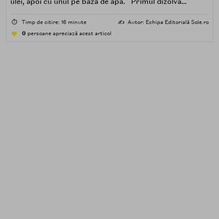
ulei, apoi cu unul pe bază de apă. Primul dizolvă
impuritățile grase — SPF, machiaj, sebum, particule de
poluare. Al doilea îndepărtează impuritățile solubile în
⏱️
Timp de citire: 16 minute
✍️
Autor: Echipa Editorială Sole.ro
apă — transpirație, praf, reziduuri.
0
persoane apreciază acest articol