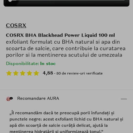
COSRX
COSRX BHA Blackhead Power Liquid 100 ml
exfoliant formulat cu BHA natural si apa din
scoarta de salcie, care contribuie la curatarea
porilor si la mentinerea scutului de umezeala
Disponibilitate:
In stoc
4,88
- 80 de review-uri verificate
Recomandare AURA
„Îl recomandăm dacă te preocupă porii înfundați și
punctele negre: acest exfoliant lichid cu BHA natural și
apă din scoarță de salcie curăță delicat, ajută la
menținerea hidratării și uniformizează tonul.”