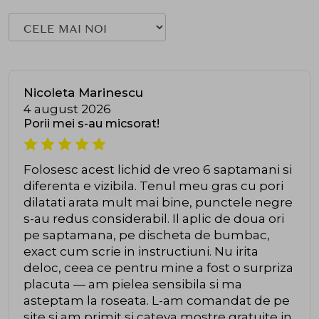
Nicoleta Marinescu
4 august 2026
Porii mei s-au micsorat!
Folosesc acest lichid de vreo 6 saptamani si
diferenta e vizibila. Tenul meu gras cu pori
dilatati arata mult mai bine, punctele negre
s-au redus considerabil. Il aplic de doua ori
pe saptamana, pe discheta de bumbac,
exact cum scrie in instructiuni. Nu irita
deloc, ceea ce pentru mine a fost o surpriza
placuta — am pielea sensibila si ma
asteptam la roseata. L-am comandat de pe
site si am primit si cateva mostre gratuite in