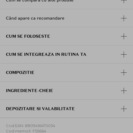
Cum se compară cu alte produse
Când apare ca recomandare
CUM SE FOLOSESTE
CUM SE INTEGREAZA IN RUTINA TA
COMPOZITIE
INGREDIENTE-CHEIE
DEPOZITARE SI VALABILITATE
Cod EAN: 8809416470054
Cod memoX: F55664