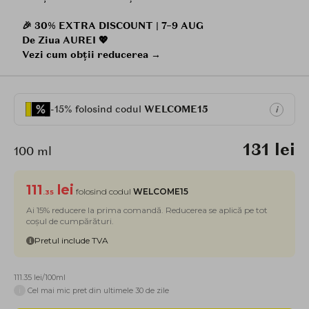
🎉 30% EXTRA DISCOUNT | 7–9 AUG
De Ziua AUREI 💖
Vezi cum obții reducerea →
-15% folosind codul
WELCOME15
i
131 lei
100 ml
111
lei
folosind codul
WELCOME15
.35
Ai 15% reducere la prima comandă. Reducerea se aplică pe tot
coșul de cumpărături.
Pretul include TVA
111.35 lei/100ml
i
Cel mai mic pret din ultimele 30 de zile