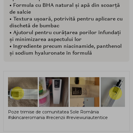
• Formula cu BHA natural și apă din scoarță
de salcie
• Textura ușoară, potrivită pentru aplicare cu
dischetă de bumbac
• Ajutorul pentru curățarea porilor înfundați
și minimizarea aspectului lor
• Ingrediente precum niacinamide, panthenol
și sodium hyaluronate în formulă
Poze trimise de comunitatea Sole România
#skincareromania #recenzii #reviewuriautentice