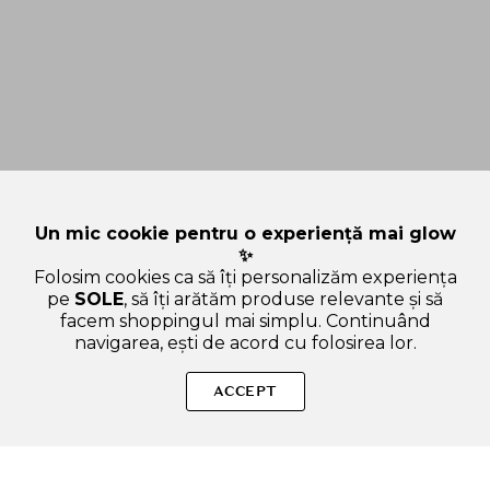
Un mic cookie pentru o experiență mai glow
✨
Folosim cookies ca să îți personalizăm experiența
pe
SOLE
, să îți arătăm produse relevante și să
facem shoppingul mai simplu. Continuând
navigarea, ești de acord cu folosirea lor.
Sperăm că ți-am răspuns la toate întrebările despre COSRX
BHA Blackhead Power Liquid 100 ml - exfoliant formulat cu
ACCEPT
BHA natural si apa din scoarta de salcie, care contribuie la
curatarea porilor si la mentinerea scutului de umezeala. Dacă
ai și alte curiozități, nu ezita să ne scrii!
ADAUGA IN COS