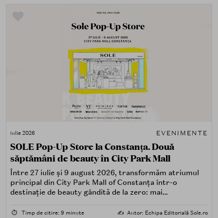
EVENIMENTE
iulie 2026
SOLE Pop-Up Store la Constanța. Două
săptămâni de beauty în City Park Mall
Între 27 iulie și 9 august 2026, transformăm atriumul
principal din City Park Mall of Constanța într-o
destinație de beauty gândită de la zero: mai
spectaculoasă, mai interactivă și mai aproape de felul în
care îți place, de fapt, să descoperi produse — testând,
⏱️
Timp de citire: 9 minute
✍️
Autor: Echipa Editorială Sole.ro