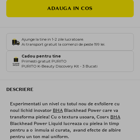
ADAUGA IN COS
Ajunge la tine in 1-2 zile lucratoare.
Ai transport gratuit la comenzi de peste 199 lei.
Cadou pentru tine
Primesti gratuit PURITO
PURITO K-Beauty Discovery Kit - 3 Bucati
DESCRIERE
Experimentati un nivel cu totul nou de exfoliere cu
noul lichid inovator
BHA
Blackhead Power care va
transforma pielea! Cu o textura usoara, Cosrx
BHA
Blackhead Power Liquid lucreaza cu pielea in timp
pentru a o inmuia si curata, avand efecte de albire
pentru un ton mai uniform.