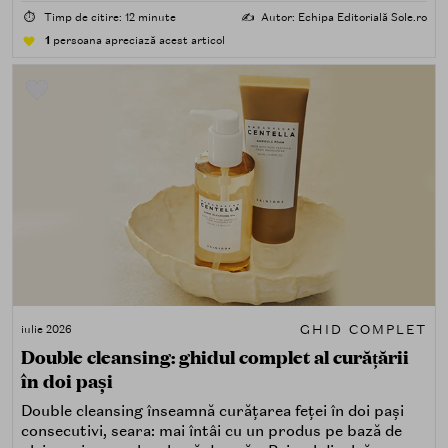
⏱️
Timp de citire: 12 minute
✍️
Autor: Echipa Editorială Sole.ro
1
persoana apreciază acest articol
GHID COMPLET
iulie 2026
Double cleansing: ghidul complet al curățării
în doi pași
Double cleansing înseamnă curățarea feței în doi pași
consecutivi, seara: mai întâi cu un produs pe bază de