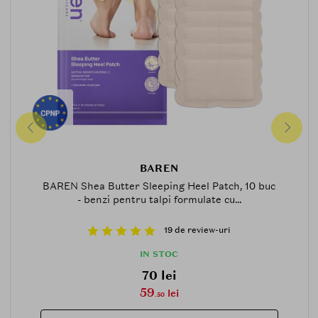
BAREN
BAREN Shea Butter Sleeping Heel Patch, 10 buc
- benzi pentru talpi formulate cu...
19 de review-uri
IN STOC
70 lei
59
lei
.50