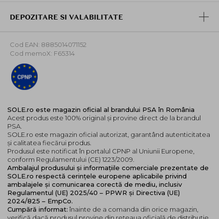
sporeste luminozitatea pielii. Este de asemenea un
DEPOZITARE SI VALABILITATE
umectant care inmoaie pielea, ajutand alte ingrediente
sa patrunda mai bine.
Acid hialuronic
. Un hidratant si umectant de mare
Cod EAN: 8885014071152
Cod memoX: F65314
greutate, care se leaga extrem de bine de moleculele
de apa, ceea ce il face un factor critic in mentinerea
umiditatii pielii.
Produsul este formulat fara siliconi, sulfati, alcool
denaturat, coloranti, parfumuri sintetice sau uleiuri
SOLE.ro este magazin oficial al brandului PSA în România
esentiale. Este de asemenea vegan si nu contine niciun
Acest produs este 100% original și provine direct de la brandul
derivat de origine animala.
PSA.
SOLE.ro este magazin oficial autorizat, garantând autenticitatea
Mod de utilizare:
și calitatea fiecărui produs.
Produsul este notificat în portalul CPNP al Uniunii Europene,
Dupa curatarea tenului, aplicati produsul pe pielea
conform Regulamentului (CE) 1223/2009.
curata cu degetele umede si masati pentru a activa,
Ambalajul produsului și informațiile comerciale prezentate de
evitand zona ochilor. Lasati sa actioneze timp de 20 de
SOLE.ro respectă cerințele europene aplicabile privind
minute, clatiti bine si continuati cu seruri, crema
ambalajele și comunicarea corectă de mediu, inclusiv
Regulamentul (UE) 2025/40 – PPWR și Directiva (UE)
hidratanta si uleiuri faciale.
2024/825 – EmpCo.
Cumpără informat:
înainte de a comanda din orice magazin,
Utilizati acest produs o data pe saptamana. Folositi
verifică dacă produsul provine din rețeaua oficială de distribuție