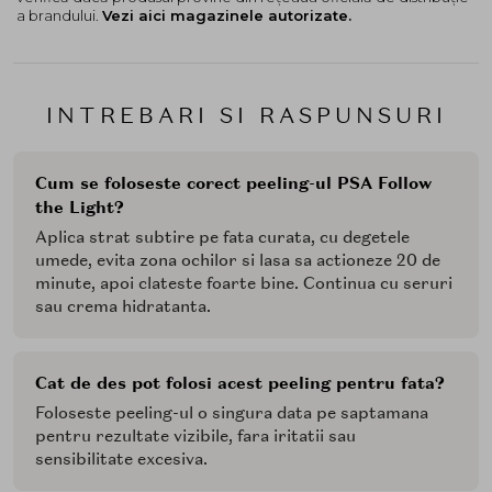
intotdeauna protectie solara in dimineata de dupa si
a brandului.
Vezi aici magazinele autorizate.
limitati expunerea la soare timp de o saptamana dupa
utilizare.
Deoarece aceasta formula este puternica, nu utilizati
alte produse ce contin acizi
AHA
in aceeasi rutina.
INTREBARI SI RASPUNSURI
Cum se foloseste corect peeling-ul PSA Follow
the Light?
Aplica strat subtire pe fata curata, cu degetele
umede, evita zona ochilor si lasa sa actioneze 20 de
minute, apoi clateste foarte bine. Continua cu seruri
sau crema hidratanta.
Cat de des pot folosi acest peeling pentru fata?
Foloseste peeling-ul o singura data pe saptamana
pentru rezultate vizibile, fara iritatii sau
sensibilitate excesiva.