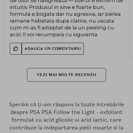
de usor se navigheaza — site-ul e extrem de
intuitiv. Produsul in sine e foarte bun,
formula e bogata dar nu agresiva, iar pielea
ramane hidratata dupa clatire, nu uscata
cum m-as fi asteptat de la un peeling cu
acizi. Il voi recumpara cu siguranta.
ADAUGA UN COMENTARIU
VEZI MAI MULTE RECENZII
Sperăm că ți-am răspuns la toate întrebările
despre PSA PSA Follow the Light - exfoliant
formulat cu acid glicolic si acid lactic, care
contribuie la indepartarea pielii moarte si la