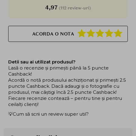
4,97
(112 review-uri)
ACORDA O NOTA
Detii sau ai utilizat produsul?
Lasă o recenzie și primești până la 5 puncte
Cashback!
Acordă o notă produsului achiziționat și primești 2.5
puncte Cashback. Dacă adaugi și o fotografie cu
produsul, mai câștigi încă 2.5 puncte Cashback!
Fiecare recenzie contează – pentru tine și pentru
ceilalți clienți!
💡Cum să scrii un review super util?