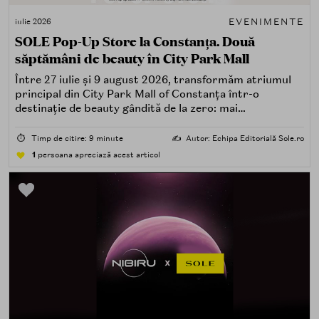
EVENIMENTE
iulie 2026
SOLE Pop-Up Store la Constanța. Două
săptămâni de beauty în City Park Mall
Între 27 iulie și 9 august 2026, transformăm atriumul
principal din City Park Mall of Constanța într-o
destinație de beauty gândită de la zero: mai
spectaculoasă, mai interactivă și mai aproape de felul în
care îți place, de fapt, să descoperi produse — testând,
⏱️
Timp de citire: 9 minute
✍️
Autor: Echipa Editorială Sole.ro
atingând, comparând, întrebând.
1
persoana apreciază acest articol