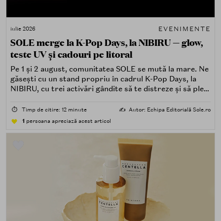
EVENIMENTE
iulie 2026
SOLE merge la K-Pop Days, la NIBIRU — glow,
teste UV și cadouri pe litoral
Pe 1 și 2 august, comunitatea SOLE se mută la mare. Ne
găsești cu un stand propriu în cadrul K-Pop Days, la
NIBIRU, cu trei activări gândite să te distreze și să pleci
acasă cu ceva în plus.
⏱️
Timp de citire: 12 minute
✍️
Autor: Echipa Editorială Sole.ro
1
persoana apreciază acest articol