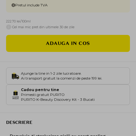
Pretul include TVA
222.70 lei/100ml
i
Cel mai mic pret din ultimele 30 de zile
ADAUGA IN COS
Ajunge la tine in 1-2 zile lucratoare.
Ai transport gratuit la comenzi de peste 199 lei.
Cadou pentru tine
Primesti gratuit PURITO
PURITO K-Beauty Discovery Kit - 3 Bucati
DESCRIERE