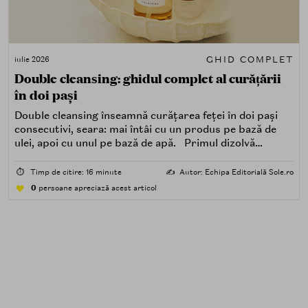
GHID COMPLET
iulie 2026
Double cleansing: ghidul complet al curățării
în doi pași
Double cleansing înseamnă curățarea feței în doi pași
consecutivi, seara: mai întâi cu un produs pe bază de
ulei, apoi cu unul pe bază de apă. Primul dizolvă
impuritățile grase — SPF, machiaj, sebum, particule de
poluare. Al doilea îndepărtează impuritățile solubile în
⏱️
Timp de citire: 16 minute
✍️
Autor: Echipa Editorială Sole.ro
apă — transpirație, praf, reziduuri.
0
persoane apreciază acest articol