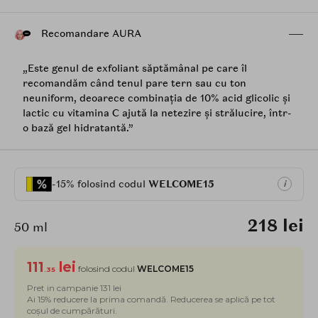
Recomandare AURA
„Este genul de exfoliant săptămânal pe care îl
recomandăm când tenul pare tern sau cu ton
neuniform, deoarece combinația de 10% acid glicolic și
lactic cu vitamina C ajută la netezire și strălucire, într-
o bază gel hidratantă.”
-15% folosind codul
WELCOME15
i
218 lei
50 ml
111
lei
folosind codul
WELCOME15
.35
Pret in campanie 131 lei
Ai 15% reducere la prima comandă. Reducerea se aplică pe tot
coșul de cumpărături.