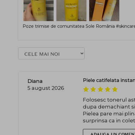
Poze trimise de comunitatea Sole România #skincare
Piele catifelata insta
Diana
5 august 2026
Folosesc tonerul ast
dupa demachiant si 
Pielea pare mai pli
surprinsa ca in cole
ADAUGA UN COMEN