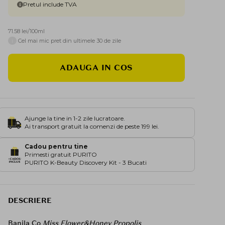
Pretul include TVA
71.58 lei/100ml
i
Cel mai mic pret din ultimele 30 de zile
ADAUGA IN COS
Ajunge la tine in 1-2 zile lucratoare.
Ai transport gratuit la comenzi de peste 199 lei.
Cadou pentru tine
Primesti gratuit PURITO
PURITO K-Beauty Discovery Kit - 3 Bucati
DESCRIERE
Banila Co
Miss Flower&Honey
Propolis