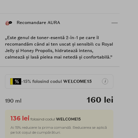
Recomandare AURA
„Este genul de toner-esentă 2-în-1 pe care îl
recomandăm când ai ten uscat și sensibil: cu Royal
Jelly și Honey Propolis, hidratează intens,
calmează și lasă pielea mai netedă și confortabilă.”
-15% folosind codul
WELCOME15
i
160 lei
190 ml
136 lei
folosind codul
WELCOME15
Ai 15% reducere la prima comandă. Reducerea se aplică
pe tot coșul de cumpărături.