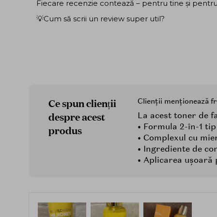
Fiecare recenzie contează – pentru tine și pentru ce
💡Cum să scrii un review super util?
Ce spun clienții
Clienții menționează f
despre acest
La acest toner de fa
• Formula 2-în-1 tip
produs
• Complexul cu miere
• Ingrediente de con
• Aplicarea ușoară 