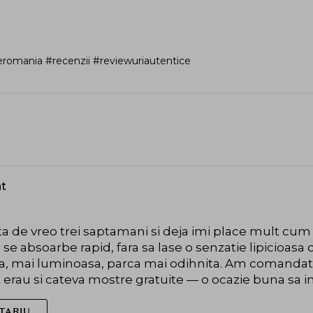
romania #recenzii #reviewuriautentice
nt
a de vreo trei saptamani si deja imi place mult cum 
se absoarbe rapid, fara sa lase o senzatie lipicioa
na, mai luminoasa, parca mai odihnita. Am comandat d
t erau si cateva mostre gratuite — o ocazie buna sa i
TARIU