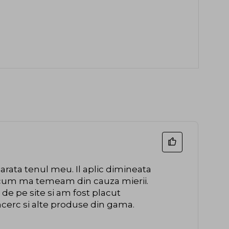
arata tenul meu. Il aplic dimineata
sa cum ma temeam din cauza mierii.
e pe site si am fost placut
ncerc si alte produse din gama.