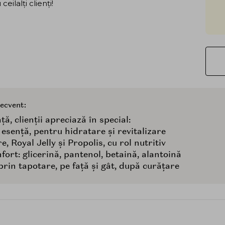
ilalți clienți!
recvent:
ță, clienții apreciază în special:
 esență, pentru hidratare și revitalizare
, Royal Jelly și Propolis, cu rol nutritiv
fort: glicerină, pantenol, betaină, alantoină
prin tapotare, pe față și gât, după curățare