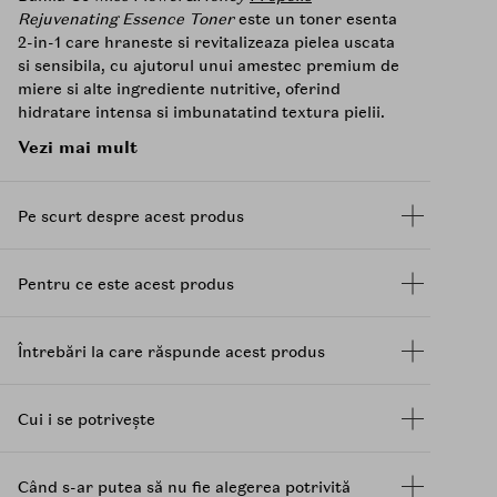
Rejuvenating Essence Toner
este un toner esenta
2-in-1 care hraneste si revitalizeaza pielea uscata
si sensibila, cu ajutorul unui amestec premium de
miere si alte ingrediente nutritive, oferind
hidratare intensa si imbunatatind textura pielii.
Vezi mai mult
Secretul acestuia consta in amestecul sau de
miere premium, un trio puternic care include
Royal Jelly, Honey Butter Beeswax si Honey
Pe scurt despre acest produs
Propolis
. Aceste ingrediente sunt cunoscute
pentru proprietatile lor nutritive si hidratante,
care se topesc instantaneu in piele, oferindu-i un
Pentru ce este acest produs
aspect rejuvenat si stralucitor. Royal Jelly, bogata
in vitamine si minerale, contribuie la regenerarea
celulara si la revitalizarea pielii. Honey Butter
Întrebări la care răspunde acest produs
Beeswax creeaza o bariera protectoare care
previne pierderea umiditatii, in timp ce Honey
Propolis
, renumit pentru proprietatile sale
Cui i se potrivește
antiinflamatorii si antibacteriene, ajuta la
calmarea si protejarea pielii.
Când s-ar putea să nu fie alegerea potrivită
De asemenea, tonerul contine Triple-
Peptide