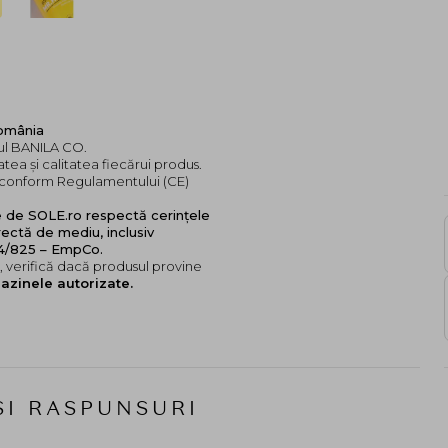
România
dul BANILA CO.
tea și calitatea fiecărui produs.
e, conform Regulamentului (CE)
e de SOLE.ro respectă cerințele
ectă de mediu, inclusiv
24/825 – EmpCo.
 verifică dacă produsul provine
azinele autorizate.
SI RASPUNSURI