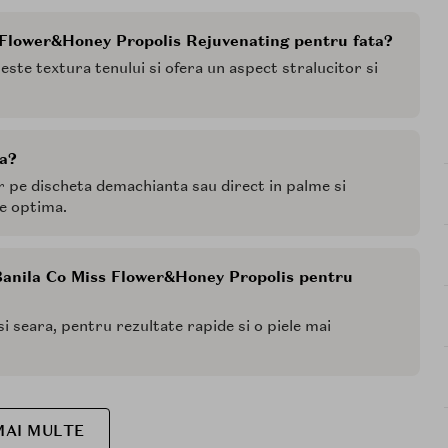
s Flower&Honey Propolis Rejuvenating pentru fata?
ste textura tenului si ofera un aspect stralucitor si
ta?
r pe discheta demachianta sau direct in palme si
ie optima.
 Banila Co Miss Flower&Honey Propolis pentru
i seara, pentru rezultate rapide si o piele mai
MAI MULTE