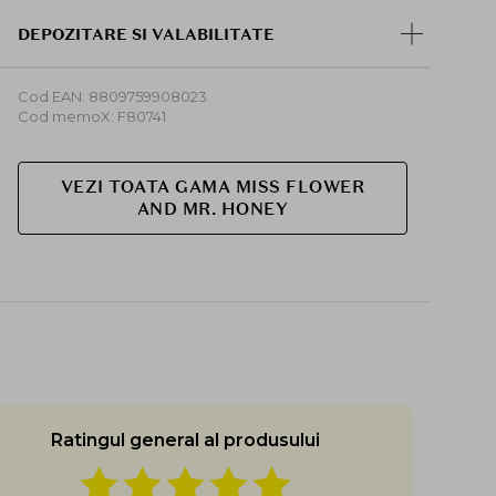
DEPOZITARE SI VALABILITATE
Cod EAN: 8809759908023
Cod memoX: F80741
VEZI TOATA GAMA MISS FLOWER
AND MR. HONEY
Ratingul general al produsului