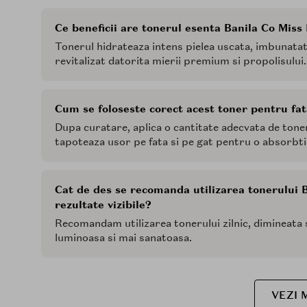
Ce beneficii are tonerul esenta Banila Co Mis
Tonerul hidrateaza intens pielea uscata, imbunatate
revitalizat datorita mierii premium si propolisului.
Cum se foloseste corect acest toner pentru fa
Dupa curatare, aplica o cantitate adecvata de tone
tapoteaza usor pe fata si pe gat pentru o absorbt
Cat de des se recomanda utilizarea tonerului
rezultate vizibile?
Recomandam utilizarea tonerului zilnic, dimineata s
luminoasa si mai sanatoasa.
VEZI 