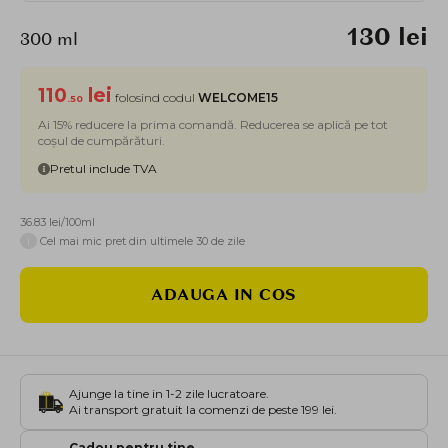
130 lei
300 ml
110
lei
folosind codul
WELCOME15
.50
Ai 15% reducere la prima comandă. Reducerea se aplică pe tot
coșul de cumpărături.
Pretul include TVA
36.83 lei/100ml
i
Cel mai mic pret din ultimele 30 de zile
ADAUGA IN COS
Ajunge la tine in 1-2 zile lucratoare.
Ai transport gratuit la comenzi de peste 199 lei.
Cadou pentru tine