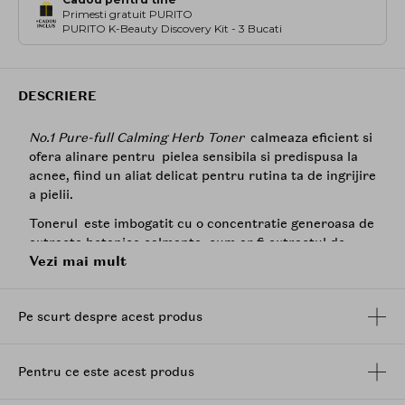
Primesti gratuit PURITO
PURITO K-Beauty Discovery Kit - 3 Bucati
DESCRIERE
No.1 Pure-full Calming Herb Toner
calmeaza eficient si
ofera alinare pentru pielea sensibila si predispusa la
acnee, fiind un aliat delicat pentru rutina ta de ingrijire
a pielii.
Tonerul este imbogatit cu o concentratie generoasa de
extracte botanice calmante, cum ar fi extractul de
Vezi mai mult
Centella Asiatica
, extractul de frunze de
Heartleaf
,
extractul de radacina de lemn dulce. Impreuna, ele
creeaza o formula blanda, dar puternica, care
Pe scurt despre acest produs
calmeaza instantaneu pielea sensibila, reduce roseata
si amelioreaza disconfortul.
Este perfect pentru orice anotimp, avand o textura sa
Pentru ce este acest produs
usoara, apoasa si non-comedogenica, care se absoarbe
instantaneu in piele si este perfecta pentru