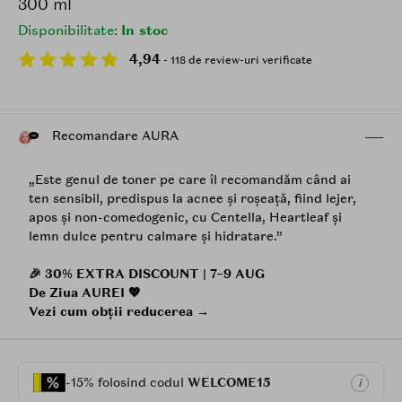
300 ml
Disponibilitate:
In stoc
4,94
- 118 de review-uri verificate
Recomandare AURA
„Este genul de toner pe care îl recomandăm când ai
ten sensibil, predispus la acnee și roșeață, fiind lejer,
apos și non-comedogenic, cu Centella, Heartleaf și
lemn dulce pentru calmare și hidratare.”
🎉 30% EXTRA DISCOUNT | 7–9 AUG
De Ziua AUREI 💖
Vezi cum obții reducerea →
-15% folosind codul
WELCOME15
i