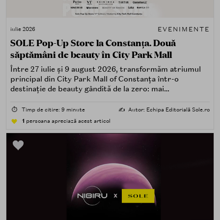
EVENIMENTE
iulie 2026
SOLE Pop-Up Store la Constanța. Două
săptămâni de beauty în City Park Mall
Între 27 iulie și 9 august 2026, transformăm atriumul
principal din City Park Mall of Constanța într-o
destinație de beauty gândită de la zero: mai
spectaculoasă, mai interactivă și mai aproape de felul în
care îți place, de fapt, să descoperi produse — testând,
⏱️
Timp de citire: 9 minute
✍️
Autor: Echipa Editorială Sole.ro
atingând, comparând, întrebând.
1
persoana apreciază acest articol