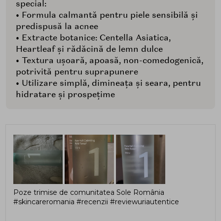
special:
• Formula calmantă pentru piele sensibilă și
predispusă la acnee
• Extracte botanice: Centella Asiatica,
Heartleaf și rădăcină de lemn dulce
• Textura ușoară, apoasă, non-comedogenică,
potrivită pentru suprapunere
• Utilizare simplă, dimineața și seara, pentru
hidratare și prospețime
Poze trimise de comunitatea Sole România
#skincareromania #recenzii #reviewuriautentice