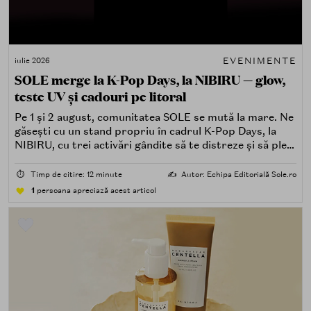
EVENIMENTE
iulie 2026
SOLE merge la K-Pop Days, la NIBIRU — glow,
teste UV și cadouri pe litoral
Pe 1 și 2 august, comunitatea SOLE se mută la mare. Ne
găsești cu un stand propriu în cadrul K-Pop Days, la
NIBIRU, cu trei activări gândite să te distreze și să pleci
acasă cu ceva în plus.
⏱️
Timp de citire: 12 minute
✍️
Autor: Echipa Editorială Sole.ro
1
persoana apreciază acest articol