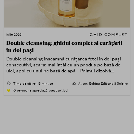
GHID COMPLET
iulie 2026
Double cleansing: ghidul complet al curățării
în doi pași
Double cleansing înseamnă curățarea feței în doi pași
consecutivi, seara: mai întâi cu un produs pe bază de
ulei, apoi cu unul pe bază de apă. Primul dizolvă
impuritățile grase — SPF, machiaj, sebum, particule de
poluare. Al doilea îndepărtează impuritățile solubile în
⏱️
Timp de citire: 16 minute
✍️
Autor: Echipa Editorială Sole.ro
apă — transpirație, praf, reziduuri.
0
persoane apreciază acest articol