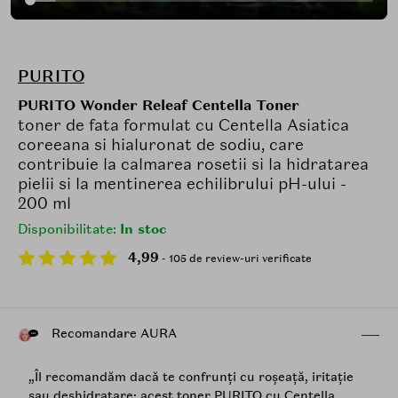
PURITO
PURITO Wonder Releaf Centella Toner
toner de fata formulat cu Centella Asiatica
coreeana si hialuronat de sodiu, care
contribuie la calmarea rosetii si la hidratarea
pielii si la mentinerea echilibrului pH-ului -
200 ml
Disponibilitate:
In stoc
4,99
- 105 de review-uri verificate
Recomandare AURA
„Îl recomandăm dacă te confrunți cu roșeață, iritație
sau deshidratare: acest toner PURITO cu Centella