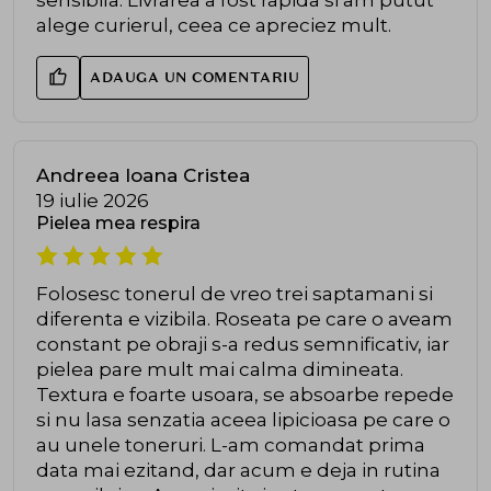
sensibila. Livrarea a fost rapida si am putut
alege curierul, ceea ce apreciez mult.
ADAUGA UN COMENTARIU
Andreea Ioana Cristea
19 iulie 2026
Pielea mea respira
Folosesc tonerul de vreo trei saptamani si
diferenta e vizibila. Roseata pe care o aveam
constant pe obraji s-a redus semnificativ, iar
pielea pare mult mai calma dimineata.
Textura e foarte usoara, se absoarbe repede
si nu lasa senzatia aceea lipicioasa pe care o
au unele toneruri. L-am comandat prima
data mai ezitand, dar acum e deja in rutina