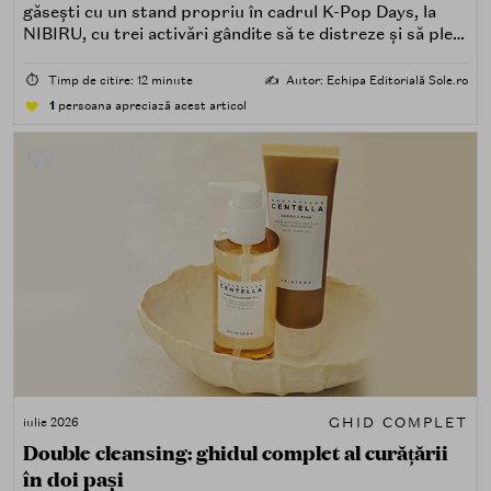
găsești cu un stand propriu în cadrul K-Pop Days, la
NIBIRU, cu trei activări gândite să te distreze și să pleci
acasă cu ceva în plus.
⏱️
Timp de citire: 12 minute
✍️
Autor: Echipa Editorială Sole.ro
1
persoana apreciază acest articol
GHID COMPLET
iulie 2026
Double cleansing: ghidul complet al curățării
în doi pași