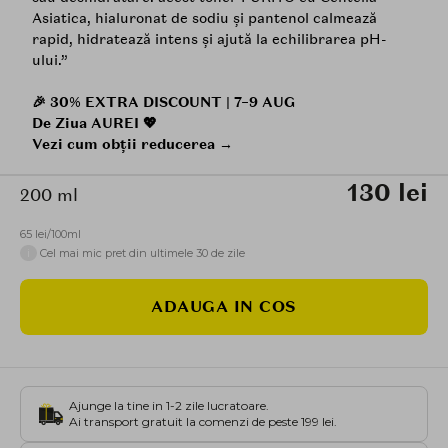
Asiatica, hialuronat de sodiu și pantenol calmează
rapid, hidratează intens și ajută la echilibrarea pH-
ului.”
🎉 30% EXTRA DISCOUNT | 7–9 AUG
De Ziua AUREI 💖
Vezi cum obții reducerea →
130 lei
200 ml
65 lei/100ml
i
Cel mai mic pret din ultimele 30 de zile
ADAUGA IN COS
Ajunge la tine in 1-2 zile lucratoare.
Ai transport gratuit la comenzi de peste 199 lei.