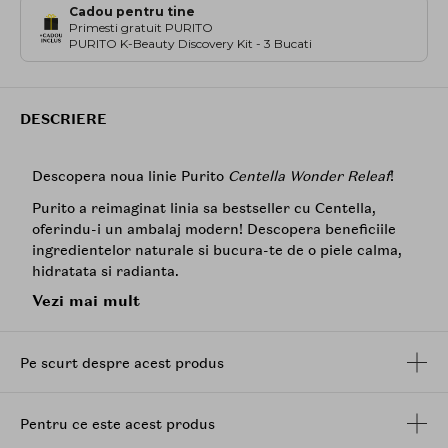
Cadou pentru tine
Primesti gratuit PURITO
PURITO K-Beauty Discovery Kit - 3 Bucati
DESCRIERE
Descopera noua linie Purito
Centella Wonder Releaf
!
Purito a reimaginat linia sa bestseller cu Centella,
oferindu-i un ambalaj modern! Descopera beneficiile
ingredientelor naturale si bucura-te de o piele calma,
hidratata si radianta.
Vezi mai mult
Tonerul Purito Seoul Wonder Releaf Centella
calmeaza
instantaneu roseata si iritatia, oferind hidratare
intensa si echilibrand pH-ul pielii. Formula sa
Pe scurt despre acest produs
hipoalergenica este imbogatita cu extract de
Centella
asiatica
coreeana, cunoscuta pentru proprietatile sale
calmante si antiinflamatoare.
Pentru ce este acest produs
Ingrediente principale