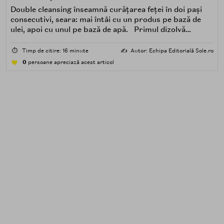
Double cleansing înseamnă curățarea feței în doi pași
consecutivi, seara: mai întâi cu un produs pe bază de
ulei, apoi cu unul pe bază de apă. Primul dizolvă
impuritățile grase — SPF, machiaj, sebum, particule de
poluare. Al doilea îndepărtează impuritățile solubile în
⏱️
Timp de citire: 16 minute
✍️
Autor: Echipa Editorială Sole.ro
apă — transpirație, praf, reziduuri.
0
persoane apreciază acest articol