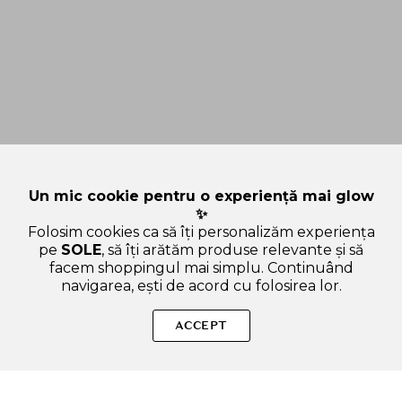
Un mic cookie pentru o experiență mai glow
✨
Folosim cookies ca să îți personalizăm experiența
pe
SOLE
, să îți arătăm produse relevante și să
facem shoppingul mai simplu. Continuând
navigarea, ești de acord cu folosirea lor.
Sperăm că ți-am răspuns la toate întrebările despre PURITO
Wonder Releaf Centella Toner - toner de fata formulat cu
ACCEPT
Centella Asiatica coreeana si hialuronat de sodiu, care
contribuie la calmarea rosetii si la hidratarea pielii si la
mentinerea echilibrului pH-ului - 200 ml. Dacă ai și alte
curiozități, nu ezita să ne scrii!