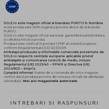
linia Wonder Releaf de la Purito!
Mod de utilizare
:
Aplicati o cantitate moderata de toner pe o discheta de
SOLE.ro este magazin oficial al brandului PURITO în România
bumbac sau direct pe palme. Tapotati usor pe pielea
Acest produs este 100% original și provine direct de la brandul
fetei si a gatului, evitand zona ochilor si a gurii. Lasati
PURITO.
SOLE.ro este magazin oficial autorizat, garantând autenticitatea
tonerul sa se absoarba complet.
și calitatea fiecărui produs.
Produsul este notificat în portalul CPNP al Uniunii Europene,
Se recomanda sa continuati cu Wonder Releaf Centella
conform Regulamentului (CE) 1223/2009.
Serum si Wonder Releaf Centella Cream pentru o
Ambalajul produsului și informațiile comerciale prezentate de
experienta de calmare a pielii.
SOLE.ro respectă cerințele europene aplicabile privind
ambalajele și comunicarea corectă de mediu, inclusiv
Ca masca de fata
Regulamentul (UE) 2025/40 – PPWR și Directiva (UE)
Imbibati o discheta de bumbac cu tonerul si aplicati-o
2024/825 – EmpCo.
usor pe zonele vizate, lasati-o sa actioneze intre 5 si 10
Cumpără informat:
înainte de a comanda din orice magazin,
verifică dacă produsul provine din rețeaua oficială de distribuție
minute sau pana cand este complet absorbita de piele.
a brandului.
Vezi aici magazinele autorizate.
INTREBARI SI RASPUNSURI