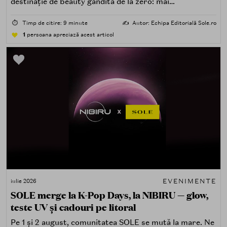
destinație de beauty gândită de la zero: mai
spectaculoasă, mai interactivă și mai aproape de felul în
care îți place, de fapt, să descoperi produse — testând,
⏱️
Timp de citire: 9 minute
✍️
Autor: Echipa Editorială Sole.ro
atingând, comparând, întrebând.
1
persoana apreciază acest articol
EVENIMENTE
iulie 2026
SOLE merge la K-Pop Days, la NIBIRU — glow,
teste UV și cadouri pe litoral
Pe 1 și 2 august, comunitatea SOLE se mută la mare. Ne