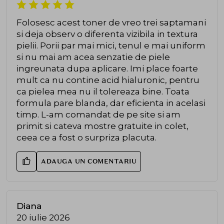
Folosesc acest toner de vreo trei saptamani
si deja observ o diferenta vizibila in textura
pielii. Porii par mai mici, tenul e mai uniform
si nu mai am acea senzatie de piele
ingreunata dupa aplicare. Imi place foarte
mult ca nu contine acid hialuronic, pentru
ca pielea mea nu il tolereaza bine. Toata
formula pare blanda, dar eficienta in acelasi
timp. L-am comandat de pe site si am
primit si cateva mostre gratuite in colet,
ceea ce a fost o surpriza placuta.
ADAUGA UN COMENTARIU
Diana
20 iulie 2026