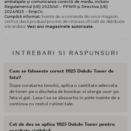
ambalajele și comunicarea corectă de mediu, inclusiv
Regulamentul (UE) 2025/40 – PPWR și Directiva (UE)
2024/825 – EmpCo.
Cumpără informat:
înainte de a comanda din orice magazin,
verifică dacă produsul provine din rețeaua oficială de distribuție
a brandului.
Vezi aici magazinele autorizate.
INTREBARI SI RASPUNSURI
Cum se foloseste corect 1025 Dokdo Toner de
fata?
Dupa curatarea tenului, aplica o cantitate adecvata
de toner pe o discheta de bumbac si sterge usor pe
fata si gat. Lasa-l sa se absoarba in piele inainte de a
continua cu restul rutinei tale.
Cat de des se aplica 1025 Dokdo Toner pentru
rezultate vizibile?