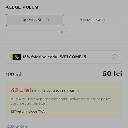
ALEGE VOLUM
100 ML
— 50 LEI
200 ML
— 80 LEI
500 ML
-15% folosind codul
WELCOME15
i
50 lei
100 ml
42
lei
folosind codul
WELCOME15
.50
Ai 15% reducere la prima comandă. Reducerea se aplică pe tot
coșul de cumpărături.
Pretul include TVA
42.50 lei/100ml