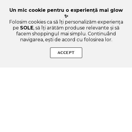
Un mic cookie pentru o experiență mai glow
✨
Folosim cookies ca să îți personalizăm experiența
pe
SOLE
, să îți arătăm produse relevante și să
facem shoppingul mai simplu. Continuând
navigarea, ești de acord cu folosirea lor.
Sperăm că ți-am răspuns la toate întrebările despre ROUND
LAB 1025 Dokdo Toner tonic exfoliant pentru fata - hidratare
ACCEPT
intensa si echilibrare sebum, 100 ml. Dacă ai și alte curiozități,
nu ezita să ne scrii!
ADAUGA IN COS
SOLE – beauty fără zgomot.
Produse autentice, conforme UE, alese responsabil.
Categorii Produse
Contul meu & SOLE CLUB