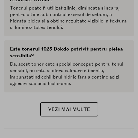
Tonerul poate fi utilizat zilnic, dimineata si seara,
pentru a tine sub control excesul de sebum, a
hidrata pielea si a obtine rezultate vizibile in textura
si luminozitatea tenului.
Este tonerul 1025 Dokdo potrivit pentru pielea
sensibila?
Da, acest toner este special conceput pentru tenul
sensibil, nu irita si ofera calmare eficienta,
imbunatatind echilibrul hidric fara a contine acizi
agresivi sau acid hialuronic.
VEZI MAI MULTE