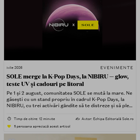
EVENIMENTE
iulie 2026
SOLE merge la K-Pop Days, la NIBIRU — glow,
teste UV și cadouri pe litoral
Pe 1 și 2 august, comunitatea SOLE se mută la mare. Ne
găsești cu un stand propriu în cadrul K-Pop Days, la
NIBIRU, cu trei activări gândite să te distreze și să pleci
acasă cu ceva în plus.
⏱️
Timp de citire: 12 minute
✍️
Autor: Echipa Editorială Sole.ro
1
persoana apreciază acest articol