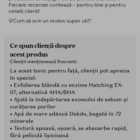
Fiecare recenzie contează – pentru tine și pentru
ceilalți clienți!
💡Cum să scrii un review super util?
Ce spun clienții despre
acest produs
Clienții menționează frecvent:
La acest tonic pentru față, clienții pot aprecia
în special:
• Exfolierea blândă cu enzime Hatching EX-
07, alternativă AHA/BHA
• Ajută la îndepărtarea excesului de sebum și
curățarea porilor
• Apă de mare adâncă Dokdo, bogată în 72
minerale
• Textură apoasă, ușoară, se absoarbe rapid,
fără peliculă lipicioasă