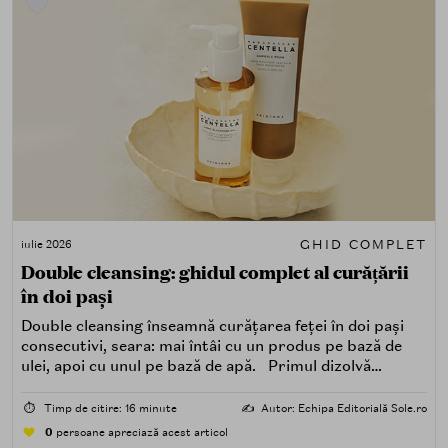
GHID COMPLET
iulie 2026
Double cleansing: ghidul complet al curățării
în doi pași
Double cleansing înseamnă curățarea feței în doi pași
consecutivi, seara: mai întâi cu un produs pe bază de
ulei, apoi cu unul pe bază de apă. Primul dizolvă
impuritățile grase — SPF, machiaj, sebum, particule de
poluare. Al doilea îndepărtează impuritățile solubile în
⏱️
Timp de citire: 16 minute
✍️
Autor: Echipa Editorială Sole.ro
apă — transpirație, praf, reziduuri.
0
persoane apreciază acest articol