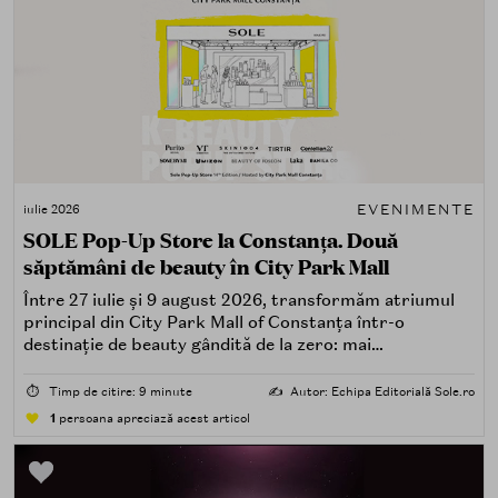
EVENIMENTE
iulie 2026
SOLE Pop-Up Store la Constanța. Două
săptămâni de beauty în City Park Mall
Între 27 iulie și 9 august 2026, transformăm atriumul
principal din City Park Mall of Constanța într-o
destinație de beauty gândită de la zero: mai
spectaculoasă, mai interactivă și mai aproape de felul în
care îți place, de fapt, să descoperi produse — testând,
⏱️
Timp de citire: 9 minute
✍️
Autor: Echipa Editorială Sole.ro
atingând, comparând, întrebând.
1
persoana apreciază acest articol