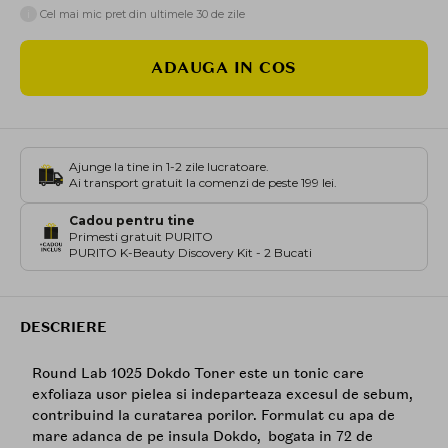
i
Cel mai mic pret din ultimele 30 de zile
ADAUGA IN COS
Ajunge la tine in 1-2 zile lucratoare.
Ai transport gratuit la comenzi de peste 199 lei.
Cadou pentru tine
Primesti gratuit PURITO
PURITO K-Beauty Discovery Kit - 2 Bucati
DESCRIERE
Round Lab 1025 Dokdo Toner este un tonic care
exfoliaza usor pielea si indeparteaza excesul de sebum,
contribuind la curatarea porilor. Formulat cu apa de
mare adanca de pe insula Dokdo, bogata in 72 de