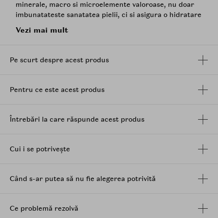
minerale, macro si microelemente valoroase, nu doar
imbunatateste sanatatea pielii, ci si asigura o hidratare
profunda, sporeste imunitatea epidermei si incetineste
Vezi mai mult
procesul de imbatranire.
Complexul patentat al tonerului, bazat pe enzimele
Pe scurt despre acest produs
Hatching EX-07, este o alternativa la acizii
AHA
si
BHA
,
avand efect de peeling si accelerand regenerarea pielii
prin exfolierea celulelor moarte. Acesta asigura o
Pentru ce este acest produs
hidratare profunda si mentine echilibrul hidric
datorita compozitiei sale bogate in minerale. De
asemenea, actioneaza eficient in curatarea porilor,
Întrebări la care răspunde acest produs
dizolvarea rezidurilor din interiorul acestora,
restabilirea echilibrului acido-bazic si normalizarea
productiei de sebum.
Cui i se potrivește
Ingrediente cheie:
Când s-ar putea să nu fie alegerea potrivită
-Apa de mare adanca: asigura o hidratare eficienta si
previne pierderea de umiditate, accelerand sinteza
lipidelor in stratul cutanat si impulsand toate
Ce problemă rezolvă
procesele asociate cu echilibrul hidric din epiderma.