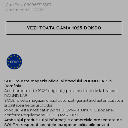
Cod EAN: 8809657115387
si nu contine
acid hialuronic
. Prin urmare, este o
Cod memoX: F77758
alternativa excelenta pentru persoanele care opteaza
pentru un toner fara
acid hialuronic
, dar care cauta un
booster de hidratare. Textura sa usoara si apoasa se
VEZI TOATA GAMA 1025 DOKDO
absoarbe rapid in piele, fara a lasa o pelicula lipicioasa
sau grasa
Mod de utilizare
:
Dupa curatare, aplicati o cantitate adecvata de toner
pe o discheta de bumbac si treceti-o usor pe toata fata.
SOLE.ro este magazin oficial al brandului ROUND LAB în
România
Acest produs este 100% original și provine direct de la brandul
ROUND LAB.
SOLE.ro este magazin oficial autorizat, garantând autenticitatea
și calitatea fiecărui produs.
Produsul este notificat în portalul CPNP al Uniunii Europene,
conform Regulamentului (CE) 1223/2009.
Ambalajul produsului și informațiile comerciale prezentate de
SOLE.ro respectă cerințele europene aplicabile privind