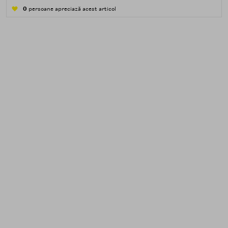
apă — transpirație, praf, reziduuri.
0
persoane apreciază acest articol