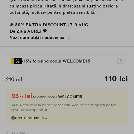
calmează pielea iritată, hidratează și susține bariera
cutanată, inclusiv pentru pielea sensibilă.”
🎉 30% EXTRA DISCOUNT | 7–9 AUG
De Ziua AUREI 💖
Vezi cum obții reducerea →
-15% folosind codul
WELCOME15
i
110 lei
210 ml
93
lei
folosind codul
WELCOME15
.50
Ai 15% reducere la prima comandă. Reducerea se aplică pe tot
coșul de cumpărături.
Pretul include TVA
44.52 lei/100ml