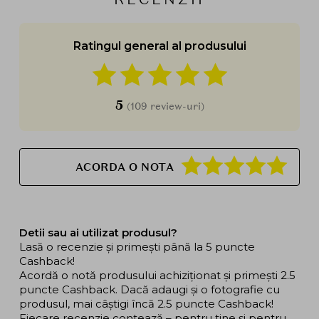
Ratingul general al produsului
5
(109 review-uri)
ACORDA O NOTA
Detii sau ai utilizat produsul?
Lasă o recenzie și primești până la 5 puncte
Cashback!
Acordă o notă produsului achiziționat și primești 2.5
puncte Cashback. Dacă adaugi și o fotografie cu
produsul, mai câștigi încă 2.5 puncte Cashback!
Fiecare recenzie contează – pentru tine și pentru