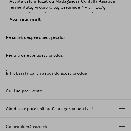
Acesta este infuzat cu Madagascar
Centella Asiatica
fermentata, Probio-Cica,
Ceramide
NP si
TECA
,
ingrediente care lucreaza impreuna pentru a calma
Vezi mai mult
pielea iritata, a repara bariera cutanata deteriorata si
a hidrata pielea. Este usor, non-gras si nu contine, de
asemenea, parfumuri artificiale, coloranti si alcool.
Pe scurt despre acest produs
Acest lucru il face bland si sigur pentru toate tipurile
de piele, chiar si pentru pielea sensibila.
Mod de utilizare:
Pentru ce este acest produs
Aplicati o cantitate generoasa pe pielea curata si
uscata, dupa curatare. Tonicul poate fi folosit
Întrebări la care răspunde acest produs
dimineata si seara.
Cui i se potrivește
Când s-ar putea să nu fie alegerea potrivită
Ce problemă rezolvă