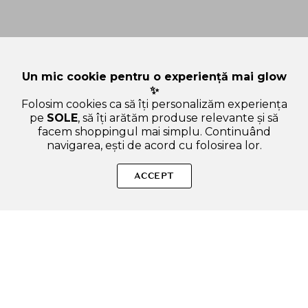
Un mic cookie pentru o experiență mai glow
✨
Folosim cookies ca să îți personalizăm experiența
pe
SOLE
, să îți arătăm produse relevante și să
facem shoppingul mai simplu. Continuând
navigarea, ești de acord cu folosirea lor.
Sperăm că ți-am răspuns la toate întrebările despre SKIN1004
Madagascar Centella Probio-Cica Essence - toner de fata
ACCEPT
formulat cu Madagascar Centella Asiatica fermentata si
Ceramide NP, care contribuie la calmarea pielii iritate si la
hidratarea pielii - 210 ml. Dacă ai și alte curiozități, nu ezita să
ne scrii!
ADAUGA IN COS
SOLE – beauty fără zgomot.
Produse autentice, conforme UE, alese responsabil.