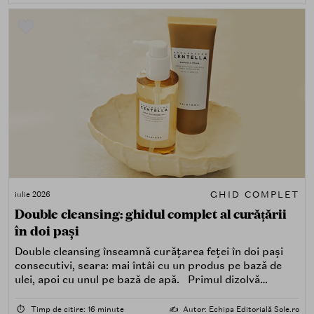
GHID COMPLET
iulie 2026
Double cleansing: ghidul complet al curățării
în doi pași
Double cleansing înseamnă curățarea feței în doi pași
consecutivi, seara: mai întâi cu un produs pe bază de
ulei, apoi cu unul pe bază de apă. Primul dizolvă
impuritățile grase — SPF, machiaj, sebum, particule de
poluare. Al doilea îndepărtează impuritățile solubile în
⏱️
Timp de citire: 16 minute
✍️
Autor: Echipa Editorială Sole.ro