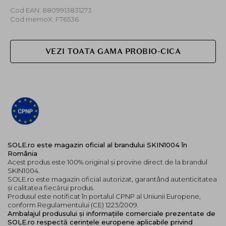
Cod EAN: 8809913831273
Cod memoX: F76536
VEZI TOATA GAMA PROBIO-CICA
SOLE.ro este magazin oficial al brandului SKIN1004 în
România
Acest produs este 100% original și provine direct de la brandul
SKIN1004.
SOLE.ro este magazin oficial autorizat, garantând autenticitatea
și calitatea fiecărui produs.
Produsul este notificat în portalul CPNP al Uniunii Europene,
conform Regulamentului (CE) 1223/2009.
Ambalajul produsului și informațiile comerciale prezentate de
SOLE.ro respectă cerințele europene aplicabile privind