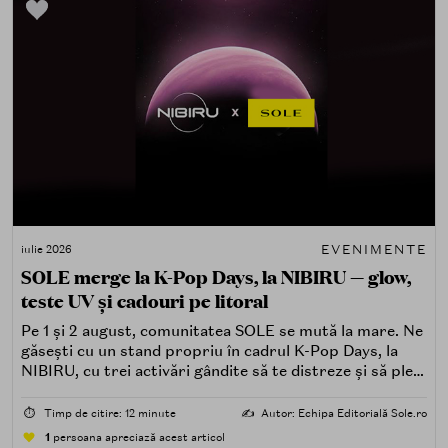
EVENIMENTE
iulie 2026
SOLE merge la K-Pop Days, la NIBIRU — glow,
teste UV și cadouri pe litoral
Pe 1 și 2 august, comunitatea SOLE se mută la mare. Ne
găsești cu un stand propriu în cadrul K-Pop Days, la
NIBIRU, cu trei activări gândite să te distreze și să pleci
acasă cu ceva în plus.
⏱️
Timp de citire: 12 minute
✍️
Autor: Echipa Editorială Sole.ro
1
persoana apreciază acest articol