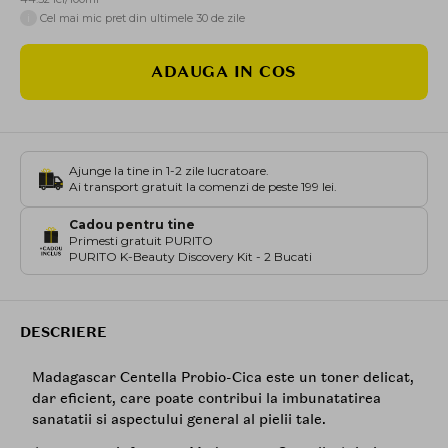
i
Cel mai mic pret din ultimele 30 de zile
ADAUGA IN COS
Ajunge la tine in 1-2 zile lucratoare.
Ai transport gratuit la comenzi de peste 199 lei.
Cadou pentru tine
Primesti gratuit PURITO
PURITO K-Beauty Discovery Kit - 2 Bucati
DESCRIERE
Madagascar Centella Probio-Cica este un toner delicat,
dar eficient, care poate contribui la imbunatatirea
sanatatii si aspectului general al pielii tale.