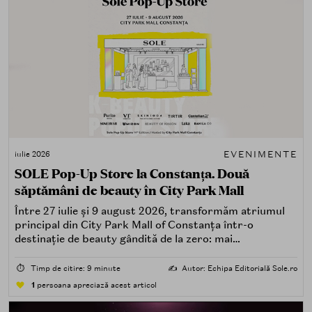
EVENIMENTE
iulie 2026
SOLE Pop-Up Store la Constanța. Două
săptămâni de beauty în City Park Mall
Între 27 iulie și 9 august 2026, transformăm atriumul
principal din City Park Mall of Constanța într-o
destinație de beauty gândită de la zero: mai
spectaculoasă, mai interactivă și mai aproape de felul în
care îți place, de fapt, să descoperi produse — testând,
⏱️
Timp de citire: 9 minute
✍️
Autor: Echipa Editorială Sole.ro
atingând, comparând, întrebând.
1
persoana apreciază acest articol