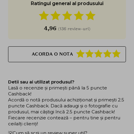
Ratingul general al produsului
4,96
(136 review-uri)
ACORDA O NOTA
Detii sau ai utilizat produsul?
Lasă o recenzie și primești până la 5 puncte
Cashback!
Acordă o notă produsului achiziționat și primești 2.5
puncte Cashback. Dacă adaugi și o fotografie cu
produsul, mai câștigi încă 2.5 puncte Cashback!
Fiecare recenzie contează – pentru tine și pentru
ceilalți clienți!
💡Cum să scrii un review super util?