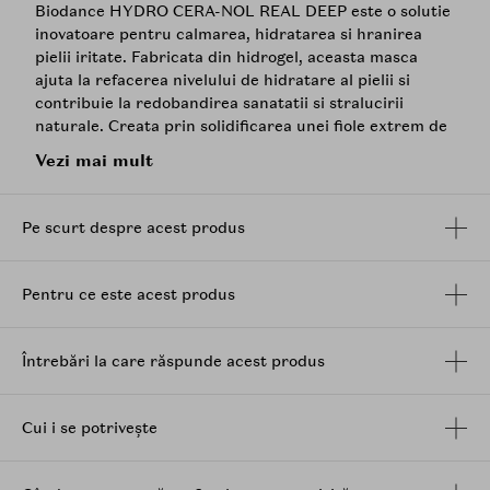
Biodance HYDRO CERA-NOL REAL DEEP este o solutie
inovatoare pentru calmarea, hidratarea si hranirea
pielii iritate. Fabricata din hidrogel, aceasta masca
ajuta la refacerea nivelului de hidratare al pielii si
contribuie la redobandirea sanatatii si stralucirii
naturale. Creata prin solidificarea unei fiole extrem de
concentrate de 35 ml, aceasta este imbogatita cu
acid
Vezi mai mult
hialuronic
cu greutate moleculara scazuta si
pantenol
,
ingrediente esentiale care calmeaza iritatiile si
hidrateaza profund.
Pe scurt despre acest produs
Ingrediente cheie:
Hydro Cera-nol: Un ingredient unic Biodance,
Pentru ce este acest produs
care calmeaza pielea si intareste bariera
cutanata, protejand pielea de factorii externi
iritanti.
Întrebări la care răspunde acest produs
Acid hialuronic
cu greutate moleculara scazuta:
Ofera hidratare profunda si ajuta la mentinerea
umiditatii in piele, prevenind uscarea acesteia.
Cui i se potrivește
Pantenol
: Ajuta la calmarea iritatiilor si
stimuleaza regenerarea pielii, lasand-o mai fina si