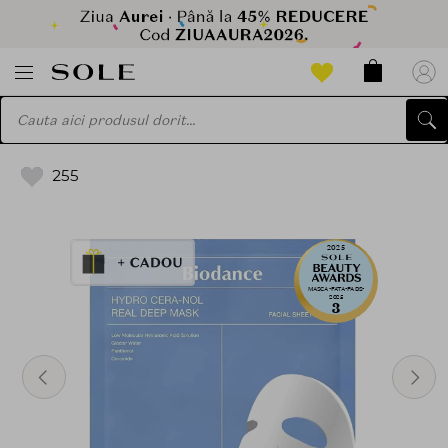
255
2025
MASCA-FATA-PADS-
2025
3