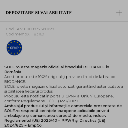
Aceasta masca unica poate fi utilizata regulat pentru a
calma pielea iritata si pentru a-i reda un aspect
DEPOZITARE SI VALABILITATE
sanatos si luminos.
Cod EAN: 8809937360629
Cod memoX: F83169
SOLE.ro este magazin oficial al brandului BIODANCE în
România
Acest produs este 100% original și provine direct de la brandul
BIODANCE.
SOLE.ro este magazin oficial autorizat, garantând autenticitatea
și calitatea fiecărui produs.
Produsul este notificat în portalul CPNP al Uniunii Europene,
conform Regulamentului (CE) 1223/2009.
Ambalajul produsului și informațiile comerciale prezentate de
SOLE.ro respectă cerințele europene aplicabile privind
ambalajele și comunicarea corectă de mediu, inclusiv
Regulamentul (UE) 2025/40 – PPWR și Directiva (UE)
2024/825 – EmpCo.