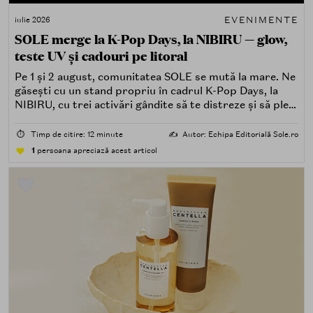
EVENIMENTE
iulie 2026
SOLE merge la K-Pop Days, la NIBIRU — glow,
teste UV și cadouri pe litoral
Pe 1 și 2 august, comunitatea SOLE se mută la mare. Ne
găsești cu un stand propriu în cadrul K-Pop Days, la
NIBIRU, cu trei activări gândite să te distreze și să pleci
acasă cu ceva în plus.
⏱️
Timp de citire: 12 minute
✍️
Autor: Echipa Editorială Sole.ro
1
persoana apreciază acest articol