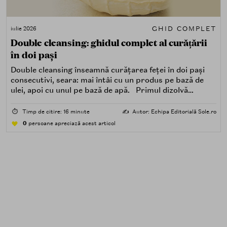
GHID COMPLET
iulie 2026
Double cleansing: ghidul complet al curățării
în doi pași
Double cleansing înseamnă curățarea feței în doi pași
consecutivi, seara: mai întâi cu un produs pe bază de
ulei, apoi cu unul pe bază de apă. Primul dizolvă
impuritățile grase — SPF, machiaj, sebum, particule de
poluare. Al doilea îndepărtează impuritățile solubile în
⏱️
Timp de citire: 16 minute
✍️
Autor: Echipa Editorială Sole.ro
apă — transpirație, praf, reziduuri.
0
persoane apreciază acest articol