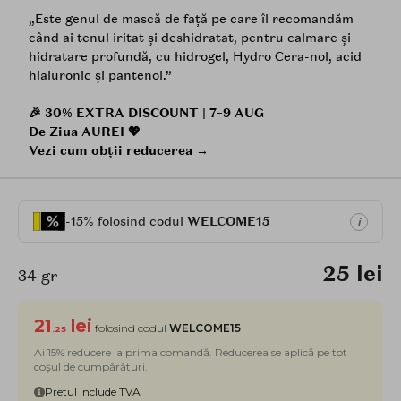
„Este genul de mască de față pe care îl recomandăm
când ai tenul iritat și deshidratat, pentru calmare și
hidratare profundă, cu hidrogel, Hydro Cera-nol, acid
hialuronic și pantenol.”
🎉 30% EXTRA DISCOUNT | 7–9 AUG
De Ziua AUREI 💖
Vezi cum obții reducerea →
-15% folosind codul
WELCOME15
i
25 lei
34 gr
21
lei
folosind codul
WELCOME15
.25
Ai 15% reducere la prima comandă. Reducerea se aplică pe tot
coșul de cumpărături.
Pretul include TVA