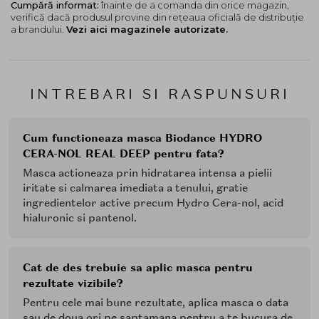
Cumpără informat:
înainte de a comanda din orice magazin,
verifică dacă produsul provine din rețeaua oficială de distribuție
a brandului.
Vezi aici magazinele autorizate.
INTREBARI SI RASPUNSURI
Cum functioneaza masca Biodance HYDRO
CERA-NOL REAL DEEP pentru fata?
Masca actioneaza prin hidratarea intensa a pielii
iritate si calmarea imediata a tenului, gratie
ingredientelor active precum Hydro Cera-nol, acid
hialuronic si pantenol.
Cat de des trebuie sa aplic masca pentru
rezultate vizibile?
Pentru cele mai bune rezultate, aplica masca o data
sau de doua ori pe saptamana pentru a te bucura de