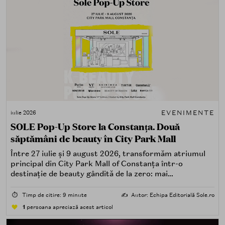
EVENIMENTE
iulie 2026
SOLE Pop-Up Store la Constanța. Două
săptămâni de beauty în City Park Mall
Între 27 iulie și 9 august 2026, transformăm atriumul
principal din City Park Mall of Constanța într-o
destinație de beauty gândită de la zero: mai
spectaculoasă, mai interactivă și mai aproape de felul în
care îți place, de fapt, să descoperi produse — testând,
⏱️
Timp de citire: 9 minute
✍️
Autor: Echipa Editorială Sole.ro
atingând, comparând, întrebând.
1
persoana apreciază acest articol