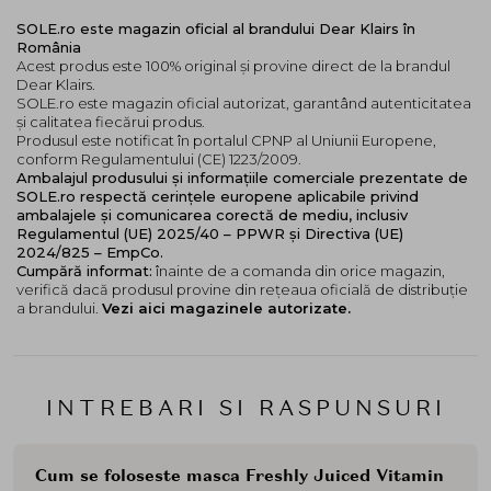
SOLE.ro este magazin oficial al brandului Dear Klairs în
România
Acest produs este 100% original și provine direct de la brandul
Dear Klairs.
SOLE.ro este magazin oficial autorizat, garantând autenticitatea
și calitatea fiecărui produs.
Produsul este notificat în portalul CPNP al Uniunii Europene,
conform Regulamentului (CE) 1223/2009.
Ambalajul produsului și informațiile comerciale prezentate de
SOLE.ro respectă cerințele europene aplicabile privind
ambalajele și comunicarea corectă de mediu, inclusiv
Regulamentul (UE) 2025/40 – PPWR și Directiva (UE)
2024/825 – EmpCo.
Cumpără informat:
înainte de a comanda din orice magazin,
verifică dacă produsul provine din rețeaua oficială de distribuție
a brandului.
Vezi aici magazinele autorizate.
INTREBARI SI RASPUNSURI
Cum se foloseste masca Freshly Juiced Vitamin