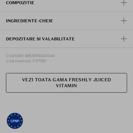
atat seara cat si dimineata, pentru rezultate optime.
COMPOZITIE
INGREDIENTE-CHEIE
DEPOZITARE SI VALABILITATE
Cod EAN: 8809115024046
Cod memoX: F37787
VEZI TOATA GAMA FRESHLY JUICED
VITAMIN