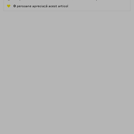
apă — transpirație, praf, reziduuri.
0
persoane apreciază acest articol