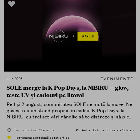
EVENIMENTE
iulie 2026
SOLE merge la K-Pop Days, la NIBIRU — glow,
teste UV și cadouri pe litoral
Pe 1 și 2 august, comunitatea SOLE se mută la mare. Ne
găsești cu un stand propriu în cadrul K-Pop Days, la
NIBIRU, cu trei activări gândite să te distreze și să pleci
acasă cu ceva în plus.
⏱️
Timp de citire: 12 minute
✍️
Autor: Echipa Editorială Sole.ro
1
persoana apreciază acest articol