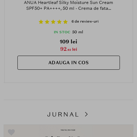
ANUA Heartleaf Silky Moisture Sun Cream
SPF50+ PA++++, 50 ml - Crema de fata...
6 de review-uri
50 ml
IN STOC
109 lei
92
lei
.65
ADAUGA IN COS
JURNAL