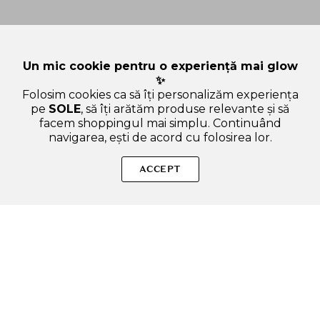
Un mic cookie pentru o experiență mai glow
✨
Folosim cookies ca să îți personalizăm experiența
pe
SOLE
, să îți arătăm produse relevante și să
facem shoppingul mai simplu. Continuând
navigarea, ești de acord cu folosirea lor.
Sperăm că ți-am răspuns la toate întrebările despre Dear
Klairs Freshly Juiced Vitamin E 90 gr - Masca de fata
ACCEPT
formulata cu vitamina E si niacinamide, care contribuie la
luminozitatea tenului si la mentinerea hidratarii pielii timp de
cel putin 8 ore. Dacă ai și alte curiozități, nu ezita să ne scrii!
ADAUGA IN COS
SOLE – beauty fără zgomot.
Produse autentice, conforme UE, alese responsabil.