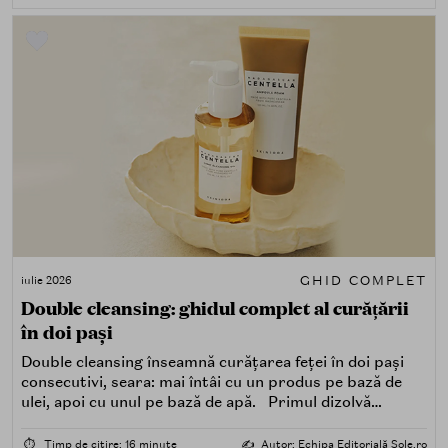
GHID COMPLET
iulie 2026
Double cleansing: ghidul complet al curățării
în doi pași
Double cleansing înseamnă curățarea feței în doi pași
consecutivi, seara: mai întâi cu un produs pe bază de
ulei, apoi cu unul pe bază de apă. Primul dizolvă
impuritățile grase — SPF, machiaj, sebum, particule de
poluare. Al doilea îndepărtează impuritățile solubile în
⏱️
Timp de citire: 16 minute
✍️
Autor: Echipa Editorială Sole.ro