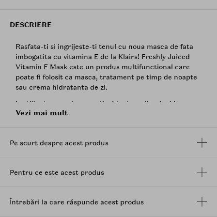
DESCRIERE
Rasfata-ti si ingrijeste-ti tenul cu noua masca de fata
imbogatita cu vitamina E de la Klairs! Freshly Juiced
Vitamin E Mask este un produs multifunctional care
poate fi folosit ca masca, tratament pe timp de noapte
sau crema hidratanta de zi.
Fortificata cu puterea antioxidanta a vitaminei E
Vezi mai mult
aceasta masca are proprietatea de a lumina, de a
imbunatati ridurile si de a preveni semnele de
imbatranire. O poti folosi in timpul zilei pentru a
Pe scurt despre acest produs
reduce efectele nocive ale razelor UV sau noaptea
pentru regenerarea pielii si combaterea ridurilor.
Cu textura sa cremoasa, ca de budinca, crema se
Pentru ce este acest produs
transforma intr-o esenta bogata care se absoarbe usor
si rapid in suprafata pielii, mentinand-o hidratata timp
de cel putin 8 ore. Daca aplici seara acest produs,
Întrebări la care răspunde acest produs
dimineata pielea ta va fi mult mai luminoasa, mai ferma