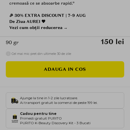
cremoasă ce se absoarbe rapid.”
🎉 30% EXTRA DISCOUNT | 7–9 AUG
De Ziua AUREI 💖
Vezi cum obții reducerea →
150 lei
90 gr
i
Cel mai mic pret din ultimele 30 de zile
ADAUGA IN COS
Ajunge la tine in 1-2 zile lucratoare.
Ai transport gratuit la comenzi de peste 199 lei.
Cadou pentru tine
Primesti gratuit PURITO
PURITO K-Beauty Discovery Kit - 3 Bucati