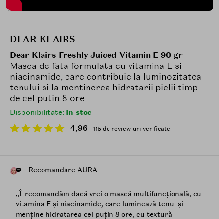
DEAR KLAIRS
Dear Klairs Freshly Juiced Vitamin E 90 gr
Masca de fata formulata cu vitamina E si
niacinamide, care contribuie la luminozitatea
tenului si la mentinerea hidratarii pielii timp
de cel putin 8 ore
Disponibilitate:
In stoc
4,96
- 115 de review-uri verificate
Recomandare AURA
„Îl recomandăm dacă vrei o mască multifuncțională, cu
vitamina E și niacinamide, care luminează tenul și
menține hidratarea cel puțin 8 ore, cu textură