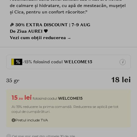
de calmare și hidratare, cu apă de mesteacăn, mușețel
și Cica, pentru un confort răcoritor.”
🎉 30% EXTRA DISCOUNT | 7–9 AUG
De Ziua AUREI 💖
Vezi cum obții reducerea →
-15% folosind codul
WELCOME15
i
18 lei
35 gr
15
lei
folosind codul
WELCOME15
.30
Ai 15% reducere la prima comandă. Reducerea se aplică pe tot
coșul de cumpărături.
Pretul include TVA
i
Cel mai mic pret din ultimele 30 de zile