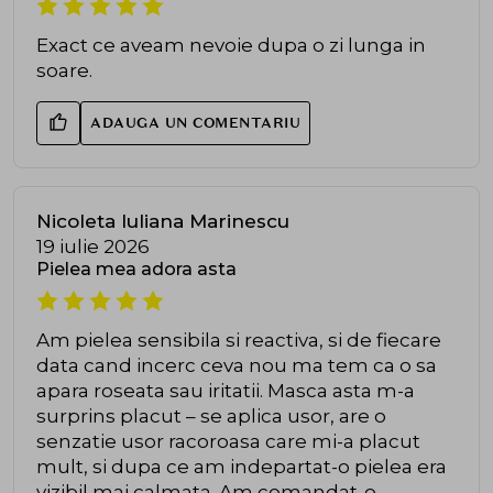
Exact ce aveam nevoie dupa o zi lunga in
soare.
ADAUGA UN COMENTARIU
Nicoleta Iuliana Marinescu
19 iulie 2026
Pielea mea adora asta
Am pielea sensibila si reactiva, si de fiecare
data cand incerc ceva nou ma tem ca o sa
apara roseata sau iritatii. Masca asta m-a
surprins placut – se aplica usor, are o
senzatie usor racoroasa care mi-a placut
mult, si dupa ce am indepartat-o pielea era
vizibil mai calmata. Am comandat-o