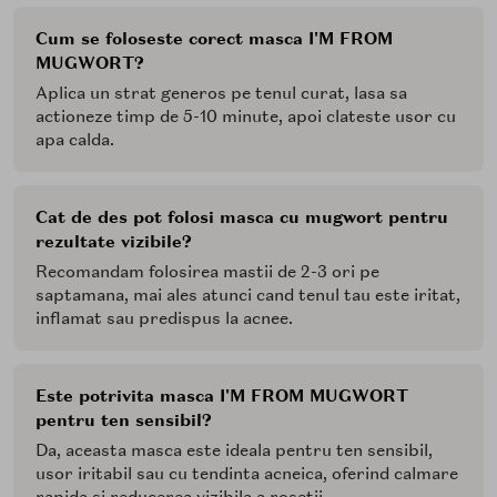
Cum se foloseste corect masca I'M FROM
MUGWORT?
Aplica un strat generos pe tenul curat, lasa sa
actioneze timp de 5-10 minute, apoi clateste usor cu
apa calda.
Cat de des pot folosi masca cu mugwort pentru
rezultate vizibile?
Recomandam folosirea mastii de 2-3 ori pe
saptamana, mai ales atunci cand tenul tau este iritat,
inflamat sau predispus la acnee.
Este potrivita masca I'M FROM MUGWORT
pentru ten sensibil?
Da, aceasta masca este ideala pentru ten sensibil,
usor iritabil sau cu tendinta acneica, oferind calmare