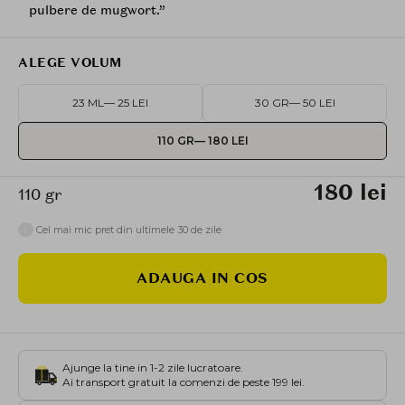
pulbere de mugwort.”
ALEGE VOLUM
23 ML
— 25 LEI
30 GR
— 50 LEI
110 GR
— 180 LEI
180 lei
110 gr
i
Cel mai mic pret din ultimele 30 de zile
ADAUGA IN COS
Ajunge la tine in 1-2 zile lucratoare.
Ai transport gratuit la comenzi de peste 199 lei.