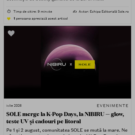
spectaculoasă, mai interactivă și mai aproape de felul în
care îți place, de fapt, să descoperi produse — testând,
⏱️
Timp de citire: 9 minute
✍️
Autor: Echipa Editorială Sole.ro
atingând, comparând, întrebând.
1
persoana apreciază acest articol
EVENIMENTE
iulie 2026
SOLE merge la K-Pop Days, la NIBIRU — glow,
teste UV și cadouri pe litoral
Pe 1 și 2 august, comunitatea SOLE se mută la mare. Ne