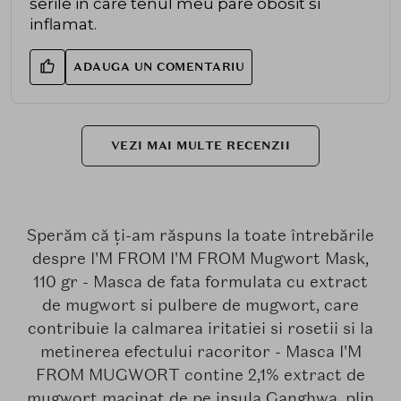
serile in care tenul meu pare obosit si
inflamat.
ADAUGA UN COMENTARIU
VEZI MAI MULTE RECENZII
Sperăm că ți-am răspuns la toate întrebările
despre I'M FROM I'M FROM Mugwort Mask,
110 gr - Masca de fata formulata cu extract
de mugwort si pulbere de mugwort, care
contribuie la calmarea iritatiei si rosetii si la
metinerea efectului racoritor - Masca I'M
FROM MUGWORT contine 2,1% extract de
mugwort macinat de pe insula Ganghwa, plin