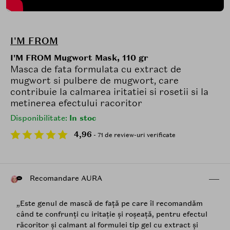
I'M FROM
I'M FROM Mugwort Mask, 110 gr
Masca de fata formulata cu extract de
mugwort si pulbere de mugwort, care
contribuie la calmarea iritatiei si rosetii si la
metinerea efectului racoritor
Disponibilitate:
In stoc
4,96
- 71 de review-uri verificate
Recomandare AURA
„Este genul de mască de față pe care îl recomandăm
când te confrunți cu iritație și roșeață, pentru efectul
răcoritor și calmant al formulei tip gel cu extract și