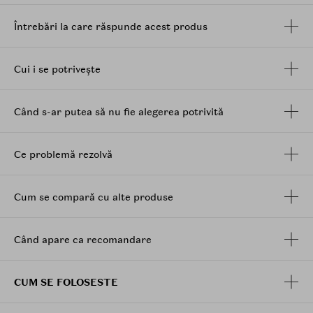
inflamatie si bucurati-va de calmarea si vindecarea
instantanee a acestor probleme ale pielii.
Întrebări la care răspunde acest produs
Mod de utilizare:
Dupa curatare, aplicati o cantitate
adecvata pe fata. Clatiti cu apa 5-10 minute mai tarziu.
Cui i se potrivește
Precautii:
A nu se folosi pe pielea sensibila cum ar fi
cea din jurul ochiilor, buzelor sau pe cicatrici. A nu se
folosi impreuna cu exfolianti de tip
AHA
,
BHA
sau
Când s-ar putea să nu fie alegerea potrivită
Retinol
.
Particulele verzi din compozitia produsului sunt
Ce problemă rezolvă
mugwort macinat si pot varia in dimensiune.
Cum se compară cu alte produse
Când apare ca recomandare
CUM SE FOLOSESTE