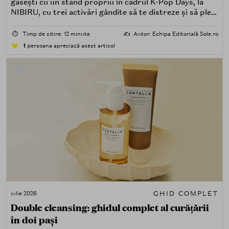
găsești cu un stand propriu în cadrul K-Pop Days, la
NIBIRU, cu trei activări gândite să te distreze și să pleci
acasă cu ceva în plus.
⏱️
Timp de citire: 12 minute
✍️
Autor: Echipa Editorială Sole.ro
1
persoana apreciază acest articol
GHID COMPLET
iulie 2026
Double cleansing: ghidul complet al curățării
în doi pași