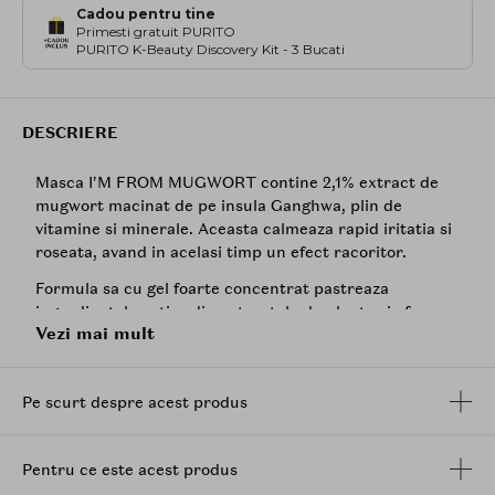
Cadou pentru tine
Primesti gratuit PURITO
PURITO K-Beauty Discovery Kit - 3 Bucati
DESCRIERE
Masca I'M FROM MUGWORT contine 2,1% extract de
mugwort macinat de pe insula Ganghwa, plin de
vitamine si minerale. Aceasta calmeaza rapid iritatia si
roseata, avand in acelasi timp un efect racoritor.
Formula sa cu gel foarte concentrat pastreaza
ingredientele active din extractele de plante si ofera
Vezi mai mult
beneficiile acestora direct pe piele.
Pulberea de mugwort regleaza caldura pielii imediat ce
este aplicata. De asemenea, ca planta naturala
Pe scurt despre acest produs
coreeana, mugwort-ul este cunoscut pe scara larga
pentru tratamente si efectele sale de detoxifiere.
Pentru ce este acest produs
Aplicati un strat gros al mastii pe zonele cu acnee sau