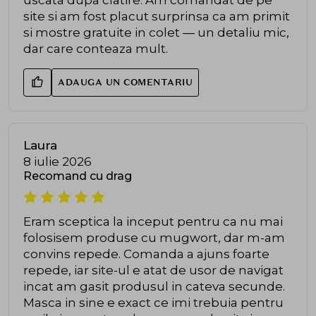
uscata dupa clatire. Am comandat de pe
site si am fost placut surprinsa ca am primit
si mostre gratuite in colet — un detaliu mic,
dar care conteaza mult.
ADAUGA UN COMENTARIU
Laura
8 iulie 2026
Recomand cu drag
Eram sceptica la inceput pentru ca nu mai
folosisem produse cu mugwort, dar m-am
convins repede. Comanda a ajuns foarte
repede, iar site-ul e atat de usor de navigat
incat am gasit produsul in cateva secunde.
Masca in sine e exact ce imi trebuia pentru