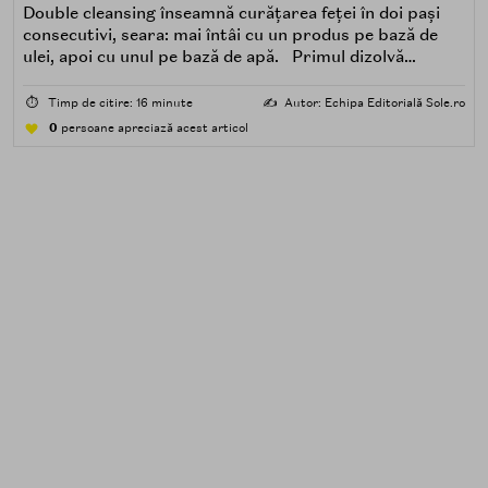
Double cleansing înseamnă curățarea feței în doi pași
consecutivi, seara: mai întâi cu un produs pe bază de
ulei, apoi cu unul pe bază de apă. Primul dizolvă
impuritățile grase — SPF, machiaj, sebum, particule de
poluare. Al doilea îndepărtează impuritățile solubile în
⏱️
Timp de citire: 16 minute
✍️
Autor: Echipa Editorială Sole.ro
apă — transpirație, praf, reziduuri.
0
persoane apreciază acest articol