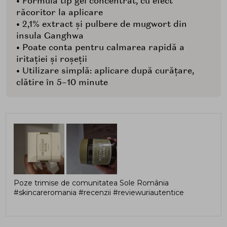
• Formula tip gel concentrat, cu efect
răcoritor la aplicare
• 2,1% extract și pulbere de mugwort din
insula Ganghwa
• Poate conta pentru calmarea rapidă a
iritației și roșeții
• Utilizare simplă: aplicare după curățare,
clătire în 5–10 minute
Poze trimise de comunitatea Sole România
#skincareromania #recenzii #reviewuriautentice