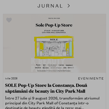
JURNAL
EVENIMENTE
iulie 2026
SOLE Pop-Up Store la Constanța. Două
săptămâni de beauty în City Park Mall
Între 27 iulie și 9 august 2026, transformăm atriumul
principal din City Park Mall of Constanța într-o
destinație de beauty gândită de la zero: mai