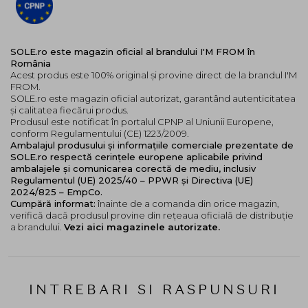
SOLE.ro este magazin oficial al brandului I'M FROM în
România
Acest produs este 100% original și provine direct de la brandul I'M
FROM.
SOLE.ro este magazin oficial autorizat, garantând autenticitatea
și calitatea fiecărui produs.
Produsul este notificat în portalul CPNP al Uniunii Europene,
conform Regulamentului (CE) 1223/2009.
Ambalajul produsului și informațiile comerciale prezentate de
SOLE.ro respectă cerințele europene aplicabile privind
ambalajele și comunicarea corectă de mediu, inclusiv
Regulamentul (UE) 2025/40 – PPWR și Directiva (UE)
2024/825 – EmpCo.
Cumpără informat:
înainte de a comanda din orice magazin,
verifică dacă produsul provine din rețeaua oficială de distribuție
a brandului.
Vezi aici magazinele autorizate.
INTREBARI SI RASPUNSURI