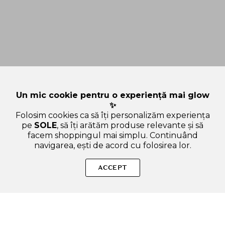
Un mic cookie pentru o experiență mai glow
✨
Folosim cookies ca să îți personalizăm experiența
pe
SOLE
, să îți arătăm produse relevante și să
facem shoppingul mai simplu. Continuând
navigarea, ești de acord cu folosirea lor.
Sperăm că ți-am răspuns la toate întrebările despre I'M FROM
Mugwort Mask, 110 gr - Masca de fata formulata cu extract de
ACCEPT
mugwort si pulbere de mugwort, care contribuie la calmarea
iritatiei si rosetii si la metinerea efectului racoritor. Dacă ai și
alte curiozități, nu ezita să ne scrii!
ADAUGA IN COS