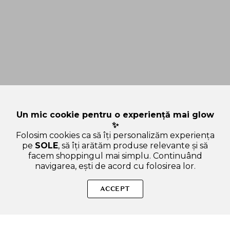
Un mic cookie pentru o experiență mai glow
✨
Folosim cookies ca să îți personalizăm experiența
pe
SOLE
, să îți arătăm produse relevante și să
facem shoppingul mai simplu. Continuând
navigarea, ești de acord cu folosirea lor.
Sperăm că ți-am răspuns la toate întrebările despre IT'S SKIN
The Fresh, 18 gr - Masca de fata formulata cu extract de lamaie
ACCEPT
si vitamina C, care contribuie la vitalitatea si stralucirea pielii.
Dacă ai și alte curiozități, nu ezita să ne scrii!