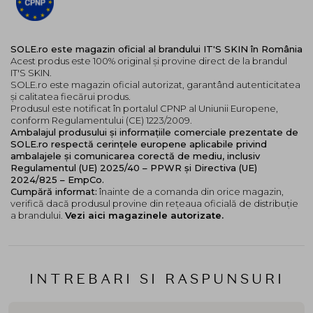
SOLE.ro este magazin oficial al brandului IT'S SKIN în România
Acest produs este 100% original și provine direct de la brandul
IT'S SKIN.
SOLE.ro este magazin oficial autorizat, garantând autenticitatea
și calitatea fiecărui produs.
Produsul este notificat în portalul CPNP al Uniunii Europene,
conform Regulamentului (CE) 1223/2009.
Ambalajul produsului și informațiile comerciale prezentate de
SOLE.ro respectă cerințele europene aplicabile privind
ambalajele și comunicarea corectă de mediu, inclusiv
Regulamentul (UE) 2025/40 – PPWR și Directiva (UE)
2024/825 – EmpCo.
Cumpără informat:
înainte de a comanda din orice magazin,
verifică dacă produsul provine din rețeaua oficială de distribuție
a brandului.
Vezi aici magazinele autorizate.
INTREBARI SI RASPUNSURI