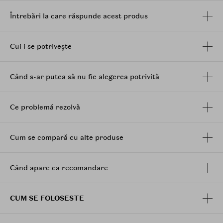
actioneze timp de 15-20 de minute, apoi indeparteaza
cu grija. Excesul de esenta se maseaza usor pana la
Întrebări la care răspunde acest produs
absorbtia completa a produsului.
Cui i se potrivește
Când s-ar putea să nu fie alegerea potrivită
Ce problemă rezolvă
Cum se compară cu alte produse
Când apare ca recomandare
CUM SE FOLOSESTE