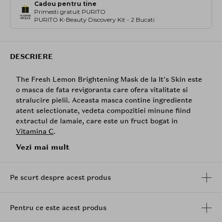
Cadou pentru tine
Primesti gratuit PURITO
PURITO K-Beauty Discovery Kit - 2 Bucati
DESCRIERE
The Fresh Lemon Brightening Mask de la It's Skin este
o masca de fata revigoranta care ofera vitalitate si
stralucire pielii. Aceasta masca contine ingrediente
atent selectionate, vedeta compozitiei minune fiind
extractul de lamaie, care este un fruct bogat in
Vitamina C
.
Vezi mai mult
Vitamina C
din compozitia lamaii confera acestui fruct
capacitatea de a mentine frumusetea pielii, intinerind-
o si oferindu-i luminozitate si stralucire. In plus,
Pe scurt despre acest produs
extractul de lamaie actioneaza ca un remediu
antiimbatranire, putand elimina ridurile, petele de
pigmentare, urmele post-acneice si punctele negre.
Pentru ce este acest produs
Mod de utilizare: Aplica masca pe fata si las-o sa