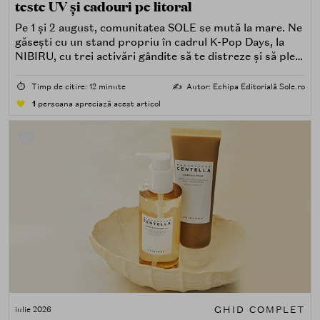
teste UV și cadouri pe litoral
Pe 1 și 2 august, comunitatea SOLE se mută la mare. Ne
găsești cu un stand propriu în cadrul K-Pop Days, la
NIBIRU, cu trei activări gândite să te distreze și să pleci
acasă cu ceva în plus.
⏱️
Timp de citire: 12 minute
✍️
Autor: Echipa Editorială Sole.ro
1
persoana apreciază acest articol
GHID COMPLET
iulie 2026