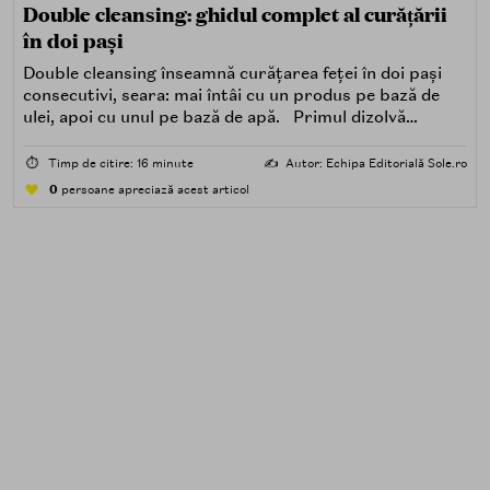
Double cleansing: ghidul complet al curățării
în doi pași
Double cleansing înseamnă curățarea feței în doi pași
consecutivi, seara: mai întâi cu un produs pe bază de
ulei, apoi cu unul pe bază de apă. Primul dizolvă
impuritățile grase — SPF, machiaj, sebum, particule de
poluare. Al doilea îndepărtează impuritățile solubile în
⏱️
Timp de citire: 16 minute
✍️
Autor: Echipa Editorială Sole.ro
apă — transpirație, praf, reziduuri.
0
persoane apreciază acest articol