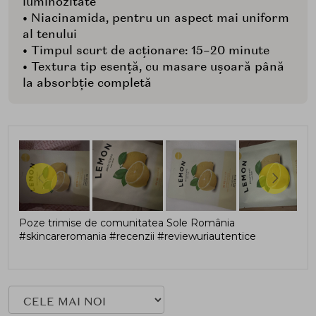
luminozitate
• Niacinamida, pentru un aspect mai uniform
al tenului
• Timpul scurt de acționare: 15–20 minute
• Textura tip esență, cu masare ușoară până
la absorbție completă
Poze trimise de comunitatea Sole România
#skincareromania #recenzii #reviewuriautentice