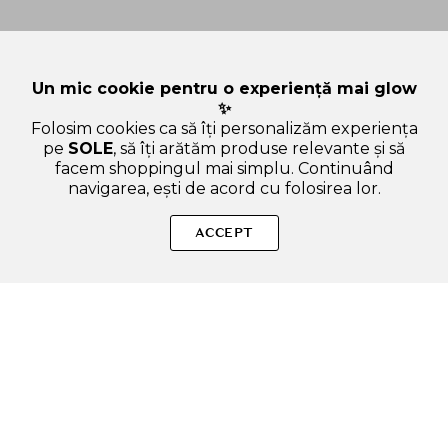
Un mic cookie pentru o experiență mai glow
✨
Folosim cookies ca să îți personalizăm experiența
pe
SOLE
, să îți arătăm produse relevante și să
facem shoppingul mai simplu. Continuând
navigarea, ești de acord cu folosirea lor.
Sperăm că ți-am răspuns la toate întrebările despre
MEDIHEAL Rose PDRN Essential Sheet Mask Healthy Glow -
ACCEPT
masca de fata tip servetel formulata cu PDRN vegetal derivat
din trandafir si extract de trandafir, care contribuie la
hidratarea pielii si la imbunatatirea aspectului texturii - 24 ml.
Dacă ai și alte curiozități, nu ezita să ne scrii!
ADAUGA IN COS
SOLE – beauty fără zgomot.
Produse autentice, conforme UE, alese responsabil.