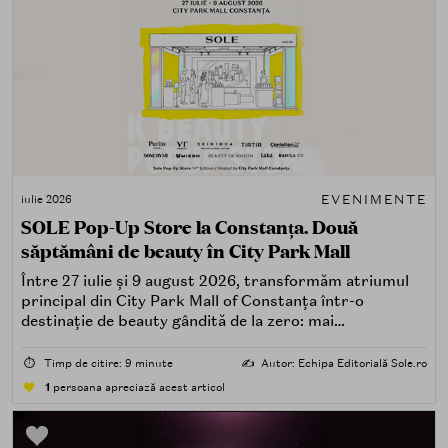
EVENIMENTE
iulie 2026
SOLE Pop-Up Store la Constanța. Două
săptămâni de beauty în City Park Mall
Între 27 iulie și 9 august 2026, transformăm atriumul
principal din City Park Mall of Constanța într-o
destinație de beauty gândită de la zero: mai
spectaculoasă, mai interactivă și mai aproape de felul în
care îți place, de fapt, să descoperi produse — testând,
⏱️
Timp de citire: 9 minute
✍️
Autor: Echipa Editorială Sole.ro
atingând, comparând, întrebând.
1
persoana apreciază acest articol