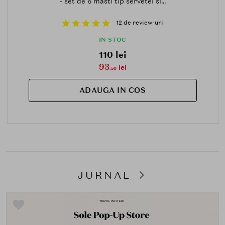
- set de 6 masti tip servetel si...
12 de review-uri
IN STOC
110 lei
93
lei
.50
ADAUGA IN COS
JURNAL