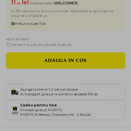
11
lei
folosind codul
WELCOME15
.05
Ai 15% reducere la prima comandă. Reducerea se aplică pe tot
coșul de cumpărături.
Pretul include TVA
46.04 lei/100ml
i
Cel mai mic pret din ultimele 30 de zile
ADAUGA IN COS
Ajunge la tine in 1-2 zile lucratoare.
Ai transport gratuit la comenzi de peste 199 lei.
Cadou pentru tine
Primesti gratuit PURITO
PURITO K-Beauty Discovery Kit - 2 Bucati