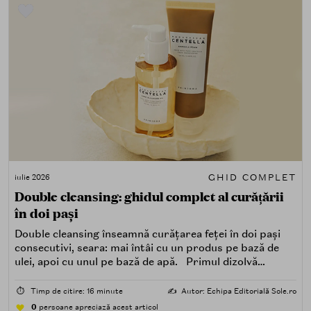
GHID COMPLET
iulie 2026
Double cleansing: ghidul complet al curățării
în doi pași
Double cleansing înseamnă curățarea feței în doi pași
consecutivi, seara: mai întâi cu un produs pe bază de
ulei, apoi cu unul pe bază de apă. Primul dizolvă
impuritățile grase — SPF, machiaj, sebum, particule de
poluare. Al doilea îndepărtează impuritățile solubile în
⏱️
Timp de citire: 16 minute
✍️
Autor: Echipa Editorială Sole.ro
apă — transpirație, praf, reziduuri.
0
persoane apreciază acest articol