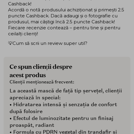
Cashback!
Acordă o notă produsului achiziționat și primești 2.5
puncte Cashback. Dacă adaugi și o fotografie cu
produsul, mai câștigi încă 2.5 puncte Cashback!
Fiecare recenzie contează – pentru tine și pentru
ceilalți clienți!
💡Cum să scrii un review super util?
Ce spun clienții despre
acest produs
Clienții menționează frecvent:
La această mască de față tip șervețel, clienții
apreciază în special:
• Hidratarea intensă și senzația de confort
după folosire
• Efectul de luminozitate pentru un finisaj
proaspăt, radiant
• Formula cu PDRN vegetal din trandafir și