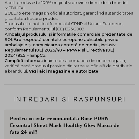
Acest produs este 100% original și provine direct de la brandul
MEDIHEAL.
SOLE.ro este magazin oficial autorizat, garantând autenticitatea
și calitatea fiecărui produs.
Produsul este notificat în portalul CPNP al Uniunii Europene,
conform Regulamentului (CE) 1223/2009.
Ambalajul produsului și informațiile comerciale prezentate de
SOLE.ro respectă cerințele europene aplicabile privind
ambalajele și comunicarea corectă de mediu, inclusiv
Regulamentul (UE) 2025/40 – PPWR și Directiva (UE)
2024/825 – EmpCo.
Cumpără informat:
înainte de a comanda din orice magazin,
verifică dacă produsul provine din rețeaua oficială de distribuție
a brandului.
Vezi aici magazinele autorizate.
INTREBARI SI RASPUNSURI
Pentru ce este recomandata Rose PDRN
Essential Sheet Mask Healthy Glow Masca de
fata 24 ml?