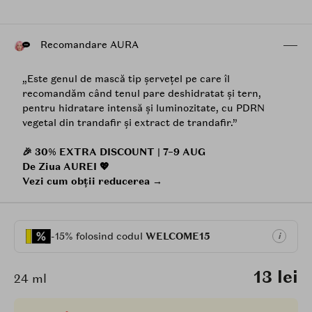
Recomandare AURA
„Este genul de mască tip șervețel pe care îl
recomandăm când tenul pare deshidratat și tern,
pentru hidratare intensă și luminozitate, cu PDRN
vegetal din trandafir și extract de trandafir.”
🎉 30% EXTRA DISCOUNT | 7–9 AUG
De Ziua AUREI 💖
Vezi cum obții reducerea →
-15% folosind codul
WELCOME15
i
13 lei
24 ml