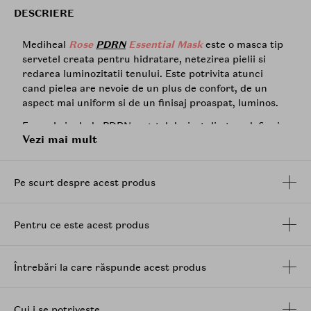
DESCRIERE
Mediheal
Rose
PDRN
Essential Mask
este o masca tip
servetel creata pentru hidratare, netezirea pielii si
redarea luminozitatii tenului. Este potrivita atunci
cand pielea are nevoie de un plus de confort, de un
aspect mai uniform si de un finisaj proaspat, luminos.
Formula include
PDRN
vegetal derivat din trandafir si
Vezi mai mult
extract de trandafir, ingrediente asociate cu ingrijirea
pielii pentru un aspect mai suplu, mai neted si mai
radiant. Esenta ajuta la hidratarea pielii, la
Pe scurt despre acest produs
imbunatatirea aspectului texturii si la obtinerea unui
ten cu aspect mai fin si mai luminos.
Masca adera bine pe piele si ajuta esenta sa se
Pentru ce este acest produs
distribuie uniform, pentru ca tenul sa se simta mai
hidratat, mai confortabil si mai catifelat dupa folosire.
Este ideala pentru momentele in care pielea pare
Întrebări la care răspunde acest produs
deshidratata, lipsita de stralucire sau cu porii mai
vizibili.
Cui i se potrivește