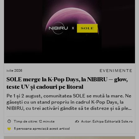
EVENIMENTE
iulie 2026
SOLE merge la K-Pop Days, la NIBIRU — glow,
teste UV și cadouri pe litoral
Pe 1 și 2 august, comunitatea SOLE se mută la mare. Ne
găsești cu un stand propriu în cadrul K-Pop Days, la
NIBIRU, cu trei activări gândite să te distreze și să pleci
acasă cu ceva în plus.
⏱️
Timp de citire: 12 minute
✍️
Autor: Echipa Editorială Sole.ro
1
persoana apreciază acest articol