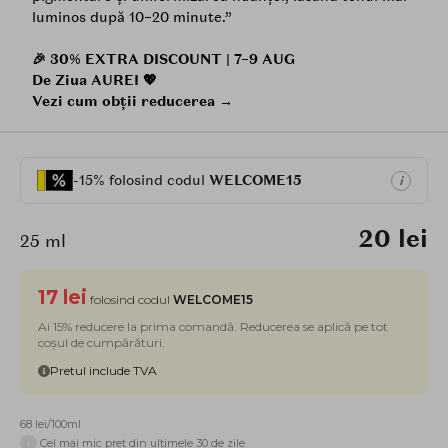
luminos după 10–20 minute.”
🎉 30% EXTRA DISCOUNT | 7–9 AUG
De Ziua AUREI 💖
Vezi cum obții reducerea →
-15% folosind codul
WELCOME15
i
20 lei
25 ml
17 lei
folosind codul
WELCOME15
Ai 15% reducere la prima comandă. Reducerea se aplică pe tot
coșul de cumpărături.
Pretul include TVA
68 lei/100ml
i
Cel mai mic pret din ultimele 30 de zile