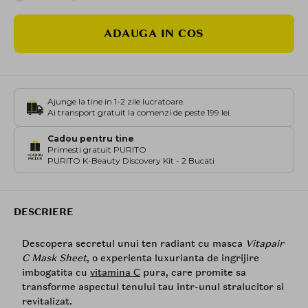
ADAUGA IN COS
Ajunge la tine in 1-2 zile lucratoare.
Ai transport gratuit la comenzi de peste 199 lei.
Cadou pentru tine
Primesti gratuit PURITO
PURITO K-Beauty Discovery Kit - 2 Bucati
DESCRIERE
Descopera secretul unui ten radiant cu masca
Vitapair
C Mask Sheet
, o experienta luxurianta de ingrijire
imbogatita cu
vitamina C
pura, care promite sa
transforme aspectul tenului tau intr-unul stralucitor si
revitalizat.