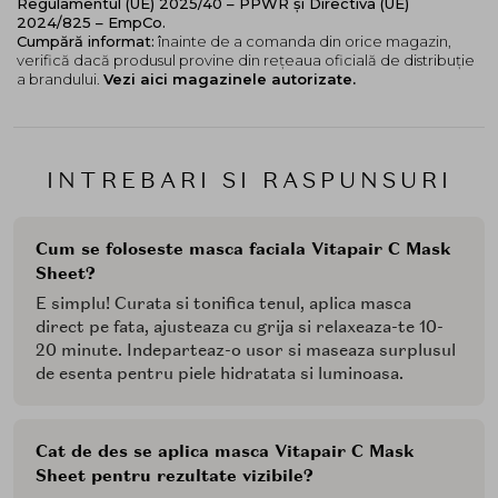
Regulamentul (UE) 2025/40 – PPWR și Directiva (UE)
2024/825 – EmpCo.
Cumpără informat:
înainte de a comanda din orice magazin,
verifică dacă produsul provine din rețeaua oficială de distribuție
a brandului.
Vezi aici magazinele autorizate.
INTREBARI SI RASPUNSURI
Cum se foloseste masca faciala Vitapair C Mask
Sheet?
E simplu! Curata si tonifica tenul, aplica masca
direct pe fata, ajusteaza cu grija si relaxeaza-te 10-
20 minute. Indeparteaz-o usor si maseaza surplusul
de esenta pentru piele hidratata si luminoasa.
Cat de des se aplica masca Vitapair C Mask
Sheet pentru rezultate vizibile?