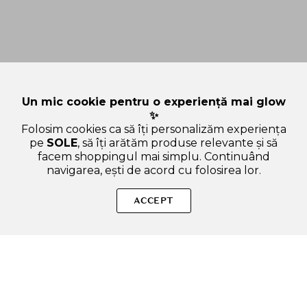
Un mic cookie pentru o experiență mai glow
✨
Folosim cookies ca să îți personalizăm experiența
pe
SOLE
, să îți arătăm produse relevante și să
facem shoppingul mai simplu. Continuând
navigarea, ești de acord cu folosirea lor.
Sperăm că ți-am răspuns la toate întrebările despre NATURE
REPUBLIC Vitapair C Mask Sheet - masca de fata formulata cu
ACCEPT
vitamina C pura si extracte naturale, care contribuie la
estomparea petelor pigmentare si la uniformizarea nuantei
tenului - 25 ml. Dacă ai și alte curiozități, nu ezita să ne scrii!
ADAUGA IN COS
SOLE – beauty fără zgomot.
Produse autentice, conforme UE, alese responsabil.