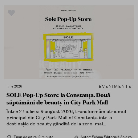
EVENIMENTE
iulie 2026
SOLE Pop-Up Store la Constanța. Două
săptămâni de beauty în City Park Mall
Între 27 iulie și 9 august 2026, transformăm atriumul
principal din City Park Mall of Constanța într-o
destinație de beauty gândită de la zero: mai
spectaculoasă, mai interactivă și mai aproape de felul în
care îți place, de fapt, să descoperi produse — testând,
⏱️
Timp de citire: 9 minute
✍️
Autor: Echipa Editorială Sole.ro