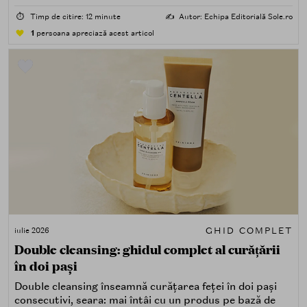
acasă cu ceva în plus.
⏱️
Timp de citire: 12 minute
✍️
Autor: Echipa Editorială Sole.ro
1
persoana apreciază acest articol
GHID COMPLET
iulie 2026
Double cleansing: ghidul complet al curățării
în doi pași
Double cleansing înseamnă curățarea feței în doi pași
consecutivi, seara: mai întâi cu un produs pe bază de