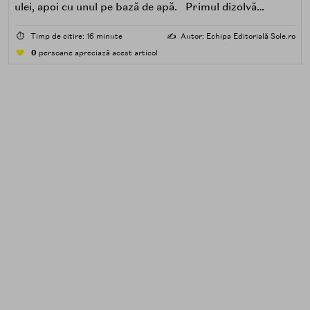
ulei, apoi cu unul pe bază de apă. Primul dizolvă
impuritățile grase — SPF, machiaj, sebum, particule de
poluare. Al doilea îndepărtează impuritățile solubile în
⏱️
Timp de citire: 16 minute
✍️
Autor: Echipa Editorială Sole.ro
apă — transpirație, praf, reziduuri.
0
persoane apreciază acest articol