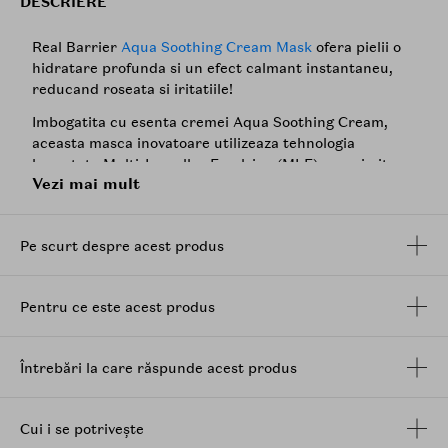
DESCRIERE
Real Barrier
Aqua Soothing Cream Mask
ofera pielii o
hidratare profunda si un efect calmant instantaneu,
reducand roseata si iritatiile!
Imbogatita cu esenta cremei Aqua Soothing Cream,
aceasta masca inovatoare utilizeaza tehnologia
brevetata Multi-Lamellar Emulsion (MLE), care imita
Vezi mai mult
structura naturala a pielii pentru o absorbtie optima.
Cele 8 straturi de
acid hialuronic
asigura o hidratare
intensa, lasand pielea supla si catifelata, in timp ce un
Pe scurt despre acest produs
trio racoritor de xilitol, eritritol si ulei de flori de tansy
albastru scade temperatura pielii cu 5,3Â°C, oferind o
senzatie de prospetime. Complexul brevetat de
Pentru ce este acest produs
ceramide
, colesterolii vegetali si acizii grasi intaresc
bariera cutanata si sporesc retentia de umiditate.
Fabricata din tifon de bumbac 100%, masca adera
Întrebări la care răspunde acest produs
perfect la piele, permitand esentei gel usoare sa se
absoarba profund pentru un ten revitalizat si intens
hidratat.
Cui i se potrivește