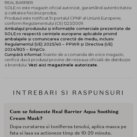
REAL BARRIER.
SOLE.ro este magazin oficial autorizat, garantând autenticitatea
și calitatea fiecărui produs.
Produsul este notificat în portalul CPNP al Uniunii Europene,
conform Regulamentului (CE) 1223/2009.
Ambalajul produsului și informațiile comerciale prezentate de
SOLE.ro respectă cerințele europene aplicabile privind
ambalajele și comunicarea corectă de mediu, inclusiv
Regulamentul (UE) 2025/40 – PPWR și Directiva (UE)
2024/825 – EmpCo.
Cumpără informat:
înainte de a comanda din orice magazin,
verifică dacă produsul provine din rețeaua oficială de distribuție
a brandului.
Vezi aici magazinele autorizate.
INTREBARI SI RASPUNSURI
Cum se foloseste Real Barrier Aqua Soothing
Cream Mask?
Dupa curatarea si tonifierea tenului, aplica masca pe
fata si lasa sa actioneze timp de 10-20 minute.