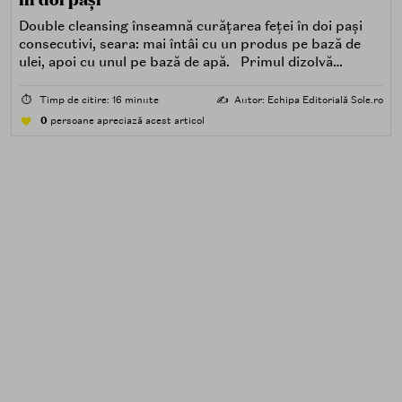
Double cleansing înseamnă curățarea feței în doi pași
consecutivi, seara: mai întâi cu un produs pe bază de
ulei, apoi cu unul pe bază de apă. Primul dizolvă
impuritățile grase — SPF, machiaj, sebum, particule de
poluare. Al doilea îndepărtează impuritățile solubile în
⏱️
Timp de citire: 16 minute
✍️
Autor: Echipa Editorială Sole.ro
apă — transpirație, praf, reziduuri.
0
persoane apreciază acest articol