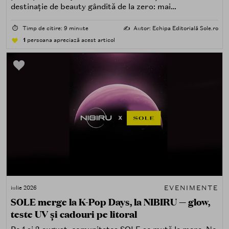
destinație de beauty gândită de la zero: mai
spectaculoasă, mai interactivă și mai aproape de felul în
care îți place, de fapt, să descoperi produse — testând,
⏱️
Timp de citire: 9 minute
✍️
Autor: Echipa Editorială Sole.ro
atingând, comparând, întrebând.
1
persoana apreciază acest articol
EVENIMENTE
iulie 2026
SOLE merge la K-Pop Days, la NIBIRU — glow,
teste UV și cadouri pe litoral