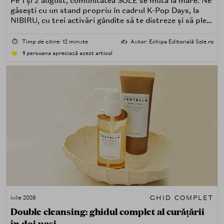
Pe 1 și 2 august, comunitatea SOLE se mută la mare. Ne
găsești cu un stand propriu în cadrul K-Pop Days, la
NIBIRU, cu trei activări gândite să te distreze și să pleci
acasă cu ceva în plus.
⏱️
Timp de citire: 12 minute
✍️
Autor: Echipa Editorială Sole.ro
1
persoana apreciază acest articol
GHID COMPLET
iulie 2026
Double cleansing: ghidul complet al curățării
în doi pași