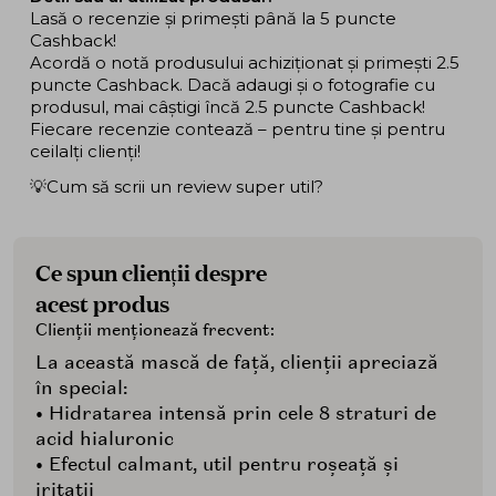
Lasă o recenzie și primești până la 5 puncte
Cashback!
Acordă o notă produsului achiziționat și primești 2.5
puncte Cashback. Dacă adaugi și o fotografie cu
produsul, mai câștigi încă 2.5 puncte Cashback!
Fiecare recenzie contează – pentru tine și pentru
ceilalți clienți!
💡Cum să scrii un review super util?
Ce spun clienții despre
acest produs
Clienții menționează frecvent:
La această mască de față, clienții apreciază
în special:
• Hidratarea intensă prin cele 8 straturi de
acid hialuronic
• Efectul calmant, util pentru roșeață și
iritații