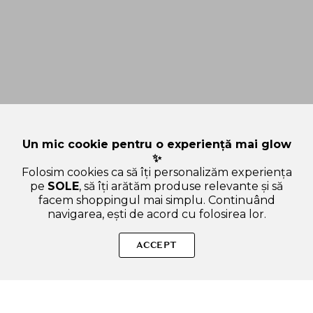
Un mic cookie pentru o experiență mai glow
✨
Folosim cookies ca să îți personalizăm experiența
pe
SOLE
, să îți arătăm produse relevante și să
facem shoppingul mai simplu. Continuând
navigarea, ești de acord cu folosirea lor.
Sperăm că ți-am răspuns la toate întrebările despre REAL
BARRIER Aqua Soothing Cream Mask - masca de fata
ACCEPT
formulata cu acid hialuronic si ceramide, care contribuie la
hidratarea pielii si la reducerea rosetii si iritatiilor - 30 ml.
Dacă ai și alte curiozități, nu ezita să ne scrii!
ADAUGA IN COS