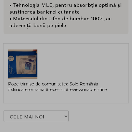
• Tehnologia MLE, pentru absorbție optimă și
susținerea barierei cutanate
• Materialul din tifon de bumbac 100%, cu
aderență bună pe piele
Poze trimise de comunitatea Sole România
#skincareromania #recenzii #reviewuriautentice