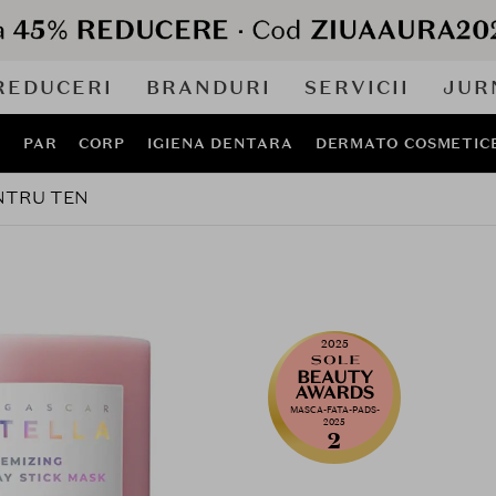
REDUCERI
BRANDURI
SERVICII
JUR
J
PAR
CORP
IGIENA DENTARA
DERMATO COSMETIC
NTRU TEN
2025
MASCA-FATA-PADS-
2025
2