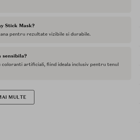
ay Stick Mask?
a pentru rezultate vizibile si durabile.
 sensibila?
loranti artificiali, fiind ideala inclusiv pentru tenul
MAI MULTE