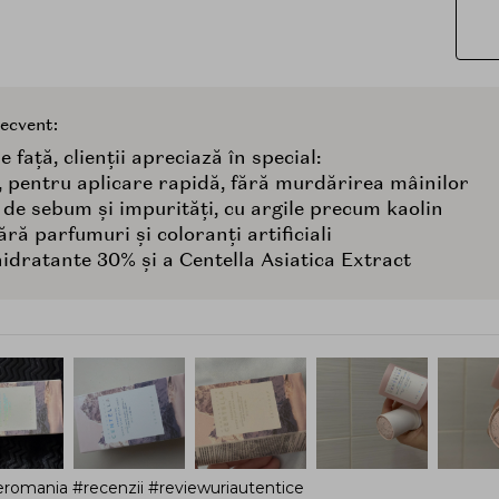
recvent:
față, clienții apreciază în special:
k, pentru aplicare rapidă, fără murdărirea mâinilor
 de sebum și impurități, cu argile precum kaolin
ră parfumuri și coloranți artificiali
hidratante 30% și a Centella Asiatica Extract
romania #recenzii #reviewuriautentice