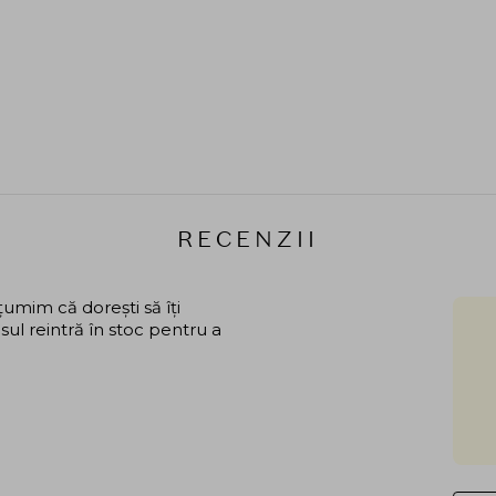
RECENZII
mim că dorești să îți
ul reintră în stoc pentru a