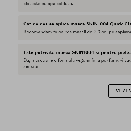
clateste cu apa calduta.
Cat de des se aplica masca SKIN1004 Quick Cl
Recomandam folosirea mastii de 2-3 ori pe saptaman
Este potrivita masca SKIN1004 si pentru pielea
Da, masca are o formula vegana fara parfumuri sau co
sensibil.
VEZI 