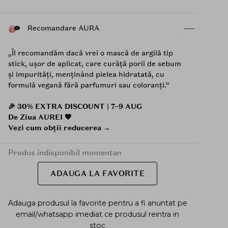
Recomandare AURA
„Îl recomandăm dacă vrei o mască de argilă tip
stick, ușor de aplicat, care curăță porii de sebum
și impurități, menținând pielea hidratată, cu
formulă vegană fără parfumuri sau coloranți.”
🎉 30% EXTRA DISCOUNT | 7–9 AUG
De Ziua AUREI 💖
Vezi cum obții reducerea →
Produs indisponibil momentan
ADAUGA LA FAVORITE
Adauga produsul la favorite pentru a fi anuntat pe
email/whatsapp imediat ce produsul reintra in
stoc