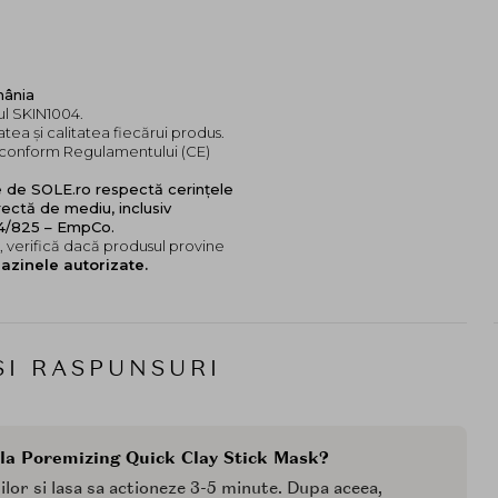
mânia
ul SKIN1004.
tea și calitatea fiecărui produs.
e, conform Regulamentului (CE)
e de SOLE.ro respectă cerințele
ectă de mediu, inclusiv
24/825 – EmpCo.
 verifică dacă produsul provine
azinele autorizate.
SI RASPUNSURI
la Poremizing Quick Clay Stick Mask?
hilor si lasa sa actioneze 3-5 minute. Dupa aceea,