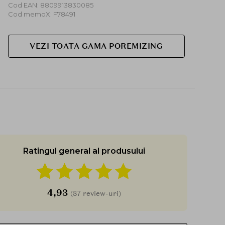
Cod EAN: 8809913830085
Cod memoX: F78491
VEZI TOATA GAMA POREMIZING
Ratingul general al produsului
4,93
(87 review-uri)