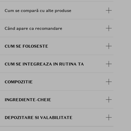
acele zone care au nevoie de o curatare profunda,
evitand zona ochilor. Lasa masca sa actioneze timp
Cum se compară cu alte produse
de 3-5 minute, apoi clateste cu apa usor calduta.
Când apare ca recomandare
CUM SE FOLOSESTE
CUM SE INTEGREAZA IN RUTINA TA
COMPOZITIE
INGREDIENTE-CHEIE
DEPOZITARE SI VALABILITATE