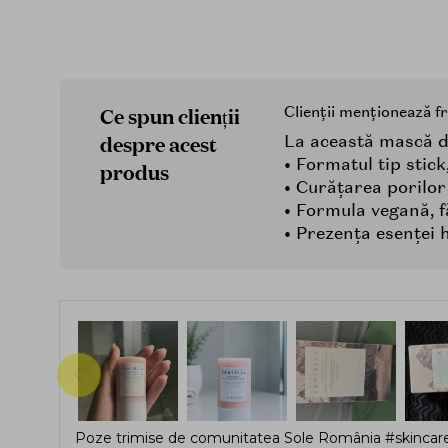
Ce spun clienții
Clienții menționează f
despre acest
La această mască de 
• Formatul tip stic
produs
• Curățarea porilor
• Formula vegană, fă
• Prezența esenței 
Poze trimise de comunitatea Sole România #skincare