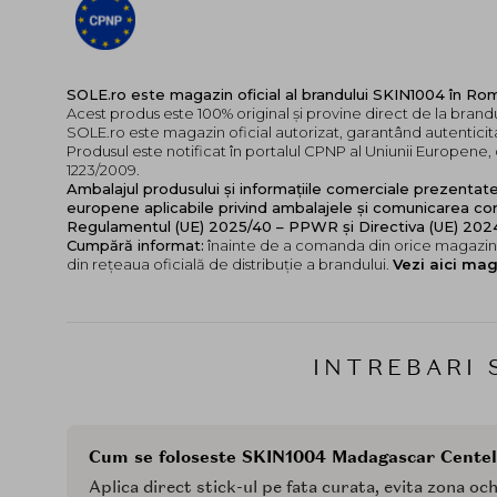
SOLE.ro este magazin oficial al brandului SKIN1004 în Ro
Acest produs este 100% original și provine direct de la brand
SOLE.ro este magazin oficial autorizat, garantând autenticita
Produsul este notificat în portalul CPNP al Uniunii Europen
1223/2009.
Ambalajul produsului și informațiile comerciale prezentat
europene aplicabile privind ambalajele și comunicarea cor
Regulamentul (UE) 2025/40 – PPWR și Directiva (UE) 20
Cumpără informat:
înainte de a comanda din orice magazin,
din rețeaua oficială de distribuție a brandului.
Vezi aici mag
INTREBARI 
Cum se foloseste SKIN1004 Madagascar Centel
Aplica direct stick-ul pe fata curata, evita zona oc