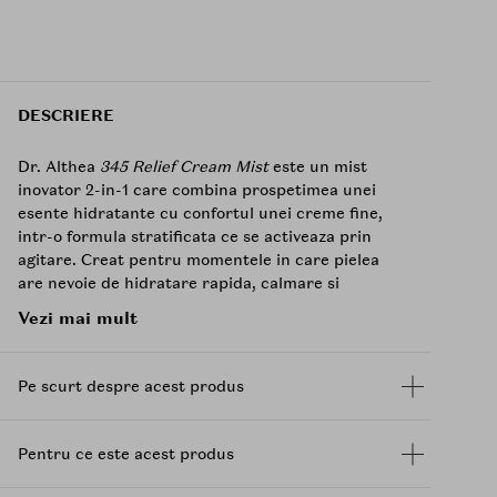
DESCRIERE
Dr. Althea
345 Relief Cream Mist
este un mist
inovator 2-in-1 care combina prospetimea unei
esente hidratante cu confortul unei creme fine,
intr-o formula stratificata ce se activeaza prin
agitare. Creat pentru momentele in care pielea
are nevoie de hidratare rapida, calmare si
echilibru, acest spray ultra-fin se asaza uniform pe
Vezi mai mult
ten fara sa incarce, fara sa lase pelicula lipicioasa
si fara sa afecteze machiajul.
Pe scurt despre acest produs
Formula este construita pentru a functiona ca un
refresh complet al pielii: stratul de esenta aduce
hidratare imediata si senzatie de racorire, iar
Pentru ce este acest produs
stratul cremos ofera o senzatie de catifelare si
protectie, ideala mai ales cand pielea se simte