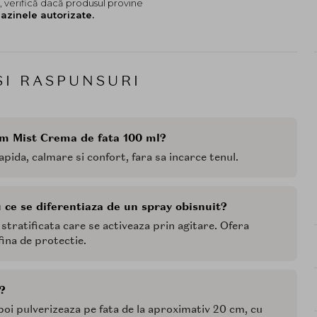
 verifică dacă produsul provine
azinele autorizate.
SI RASPUNSURI
am Mist Crema de fata 100 ml?
pida, calmare si confort, fara sa incarce tenul.
 ce se diferentiaza de un spray obisnuit?
tratificata care se activeaza prin agitare. Ofera
fina de protectie.
?
poi pulverizeaza pe fata de la aproximativ 20 cm, cu