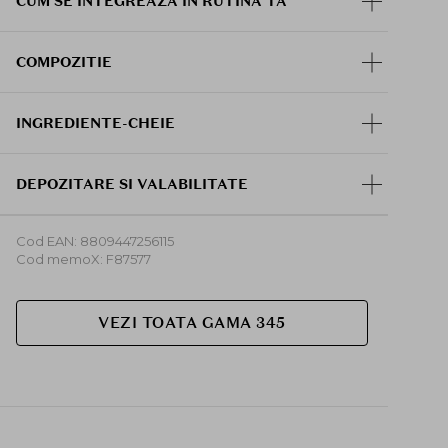
CUM SE INTEGREAZA IN RUTINA TA
Hidrateaza instant si reimprospateaza tenul
pe parcursul zilei
Calmeaza senzatia de disconfort, uscaciune
COMPOZITIE
si piele "care strange"
Sustine bariera cutanata si reduce aspectul
de sensibilitate
INGREDIENTE-CHEIE
Finiseaza textura pielii si ofera un aspect
mai neted si mai luminos
Pulverizare ultra-fina, uniforma, fara
DEPOZITARE SI VALABILITATE
picaturi mari
Nu lasa reziduu lipicios sau gras
Poate fi folosit inainte si dupa machiaj
Cod EAN: 8809447256115
Cod memoX: F87577
Agitati bine inainte de utilizare pentru a
omogeniza cele doua straturi (esenta + crema).
Pulverizati uniform pe fata de la aproximativ 20
VEZI TOATA GAMA 345
cm, cu ochii si gura inchise. Tapotati usor pentru o
absorbtie mai buna. Se poate folosi dimineata,
seara sau oricand pe parcursul zilei pentru
hidratare rapida, inclusiv inainte sau dupa
machiaj.
Disponibil si in varianta de
60 ml,
perfecta pentru