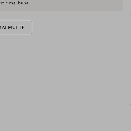
btie mai buna.
MAI MULTE