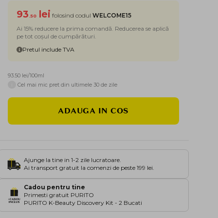
93
lei
folosind codul
WELCOME15
.50
Ai 15% reducere la prima comandă. Reducerea se aplică
pe tot coșul de cumpărături.
Pretul include TVA
93.50 lei/100ml
i
Cel mai mic pret din ultimele 30 de zile
ADAUGA IN COS
Ajunge la tine in 1-2 zile lucratoare.
Ai transport gratuit la comenzi de peste 199 lei.
Cadou pentru tine
Primesti gratuit PURITO
PURITO K-Beauty Discovery Kit - 2 Bucati