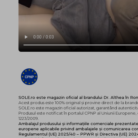
SOLE.ro este magazin oficial al brandului Dr. Althea în Ro
Acest produs este 100% original și provine direct de la brandu
SOLE.ro este magazin oficial autorizat, garantând autenticita
Produsul este notificat în portalul CPNP al Uniunii Europen
1223/2009.
Ambalajul produsului și informațiile comerciale prezentat
europene aplicabile privind ambalajele și comunicarea cor
Regulamentul (UE) 2025/40 – PPWR și Directiva (UE) 20