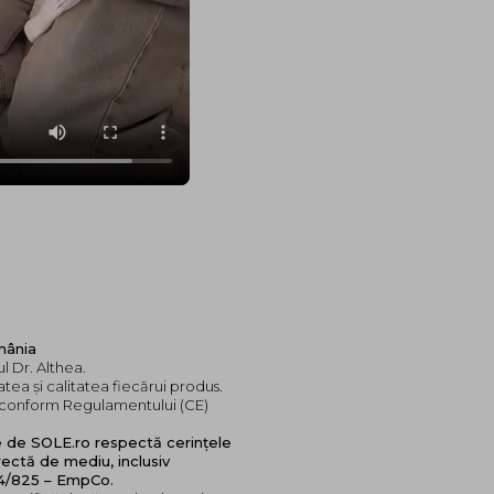
mânia
l Dr. Althea.
tea și calitatea fiecărui produs.
e, conform Regulamentului (CE)
e de SOLE.ro respectă cerințele
ectă de mediu, inclusiv
24/825 – EmpCo.