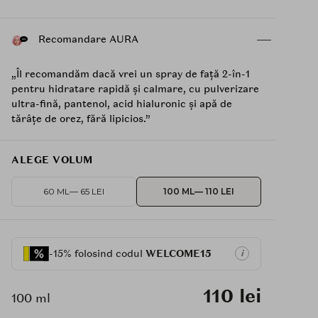
Recomandare AURA
„Îl recomandăm dacă vrei un spray de față 2-în-1
pentru hidratare rapidă și calmare, cu pulverizare
ultra-fină, pantenol, acid hialuronic și apă de
tărâțe de orez, fără lipicios.”
ALEGE VOLUM
60 ML
— 65 LEI
100 ML
— 110 LEI
-15% folosind codul
WELCOME15
i
110 lei
100 ml