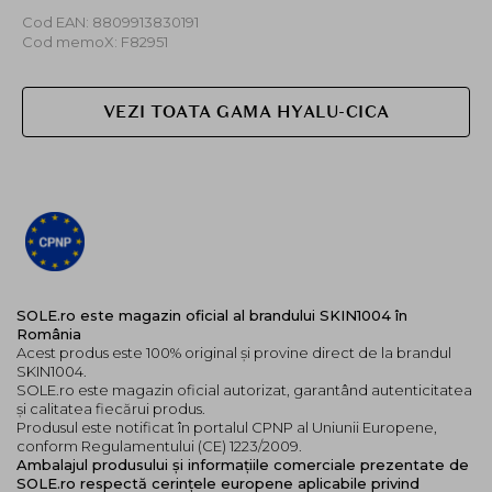
Cod EAN: 8809913830191
Cod memoX: F82951
VEZI TOATA GAMA HYALU-CICA
SOLE.ro este magazin oficial al brandului SKIN1004 în
România
Acest produs este 100% original și provine direct de la brandul
SKIN1004.
SOLE.ro este magazin oficial autorizat, garantând autenticitatea
și calitatea fiecărui produs.
Produsul este notificat în portalul CPNP al Uniunii Europene,
conform Regulamentului (CE) 1223/2009.
Ambalajul produsului și informațiile comerciale prezentate de
SOLE.ro respectă cerințele europene aplicabile privind