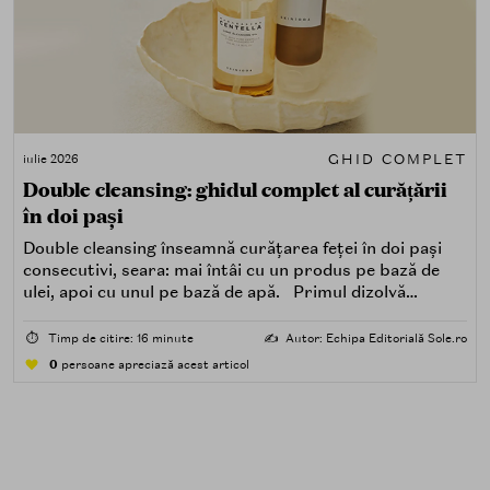
GHID COMPLET
iulie 2026
Double cleansing: ghidul complet al curățării
în doi pași
Double cleansing înseamnă curățarea feței în doi pași
consecutivi, seara: mai întâi cu un produs pe bază de
ulei, apoi cu unul pe bază de apă. Primul dizolvă
impuritățile grase — SPF, machiaj, sebum, particule de
poluare. Al doilea îndepărtează impuritățile solubile în
⏱️
Timp de citire: 16 minute
✍️
Autor: Echipa Editorială Sole.ro
apă — transpirație, praf, reziduuri.
0
persoane apreciază acest articol