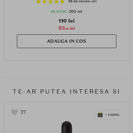
26 de review-uri
200 ml
IN STOC
110 lei
93
lei
.50
ADAUGA IN COS
TE-AR PUTEA INTERESA SI
37