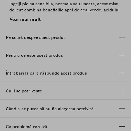
ingriji pielea sensibila, normala sau uscata, acest mist
delicat combina beneficiile apei de
ceai verde
, acidului
hialuronic in 8 forme si extractului de
Centella
Vezi mai mult
Asiatica
, pentru a mentine pielea sanatoasa si
echilibrata.
Pe scurt despre acest produs
Beneficii principale:
Hidratare intensa si de lunga durata: Cele 8
tipuri de
acid hialuronic
patrund in profunzimea
Pentru ce este acest produs
pielii, mentinandu-i elasticitatea si hidratarea.
Calmarea pielii sensibile: Extractul de
Centella
Asiatica
si apa de
ceai verde
(470,000 ppm)
Întrebări la care răspunde acest produs
reduc iritatiile si ofera protectie impotriva
factorilor externi.
Racorire instantanee: Xylitolul calmeaza pielea
Cui i se potrivește
supraincalzita si ofera o senzatie de prospetime.
Fortificarea barierei pielii: Ceramida NP
Când s-ar putea să nu fie alegerea potrivită
contribuie la repararea si intarirea barierei
cutanate, imbunatatind elasticitatea pielii.
Aplicare delicata: Duza cu pulverizare ultra-fina
Ce problemă rezolvă
asigura o aplicare uniforma si placuta.