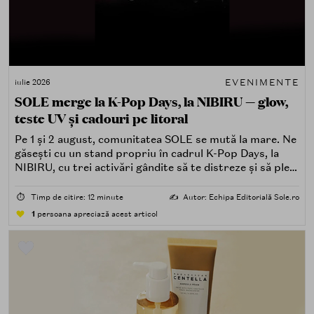
EVENIMENTE
iulie 2026
SOLE merge la K-Pop Days, la NIBIRU — glow,
teste UV și cadouri pe litoral
Pe 1 și 2 august, comunitatea SOLE se mută la mare. Ne
găsești cu un stand propriu în cadrul K-Pop Days, la
NIBIRU, cu trei activări gândite să te distreze și să pleci
acasă cu ceva în plus.
⏱️
Timp de citire: 12 minute
✍️
Autor: Echipa Editorială Sole.ro
1
persoana apreciază acest articol