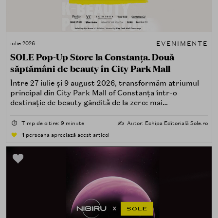
EVENIMENTE
iulie 2026
SOLE Pop-Up Store la Constanța. Două
săptămâni de beauty în City Park Mall
Între 27 iulie și 9 august 2026, transformăm atriumul
principal din City Park Mall of Constanța într-o
destinație de beauty gândită de la zero: mai
spectaculoasă, mai interactivă și mai aproape de felul în
care îți place, de fapt, să descoperi produse — testând,
⏱️
Timp de citire: 9 minute
✍️
Autor: Echipa Editorială Sole.ro
atingând, comparând, întrebând.
1
persoana apreciază acest articol