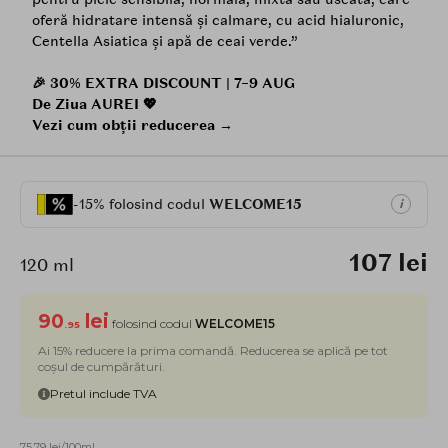
oferă hidratare intensă și calmare, cu acid hialuronic,
Centella Asiatica și apă de ceai verde.”
🎉 30% EXTRA DISCOUNT | 7–9 AUG
De Ziua AUREI 💖
Vezi cum obții reducerea →
-15% folosind codul
WELCOME15
i
107 lei
120 ml
90
lei
folosind codul
WELCOME15
.95
Ai 15% reducere la prima comandă. Reducerea se aplică pe tot
coșul de cumpărături.
Pretul include TVA
75.79 lei/100ml