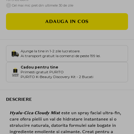
i
Cel mai mic pret din ultimele 30 de zile
ADAUGA IN COS
Ajunge la tine in 1-2 zile lucratoare.
Ai transport gratuit la comenzi de peste 199 lei.
Cadou pentru tine
Primesti gratuit PURITO
PURITO K-Beauty Discovery Kit - 2 Bucati
DESCRIERE
Hyalu-Cica Cloudy Mist
este un spray facial ultra-fin,
care ofera pielii un val de hidratare instantanee si o
stralucire naturala, datorita formulei sale bogate in
ingrediente emoliente si calmante. Creat pentru a