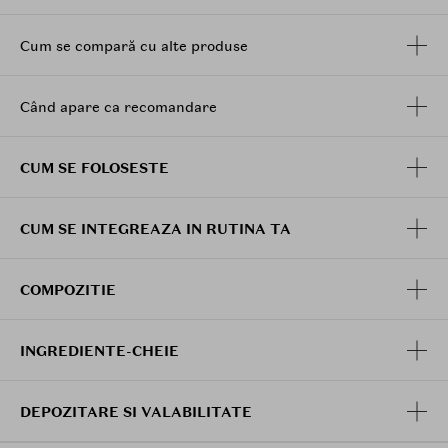
Potrivit pentru pielea normala, sensibila, mixta
sau uscata.
Cum se compară cu alte produse
Mod de utilizare:
Agitati flaconul inainte de utilizare.
Când apare ca recomandare
Tineti produsul la 20-30 cm distanta de fata si
pulverizati de 1-2 ori.
Lasati produsul sa se absoarba sau tapotati usor
CUM SE FOLOSESTE
pielea pentru o absorbtie mai rapida.
CUM SE INTEGREAZA IN RUTINA TA
COMPOZITIE
INGREDIENTE-CHEIE
DEPOZITARE SI VALABILITATE