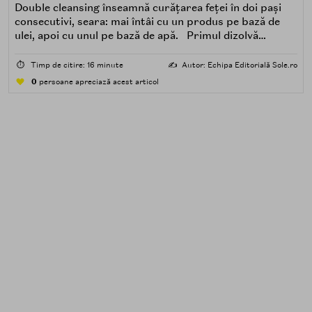
Double cleansing înseamnă curățarea feței în doi pași
consecutivi, seara: mai întâi cu un produs pe bază de
ulei, apoi cu unul pe bază de apă. Primul dizolvă
impuritățile grase — SPF, machiaj, sebum, particule de
poluare. Al doilea îndepărtează impuritățile solubile în
⏱️
Timp de citire: 16 minute
✍️
Autor: Echipa Editorială Sole.ro
apă — transpirație, praf, reziduuri.
0
persoane apreciază acest articol