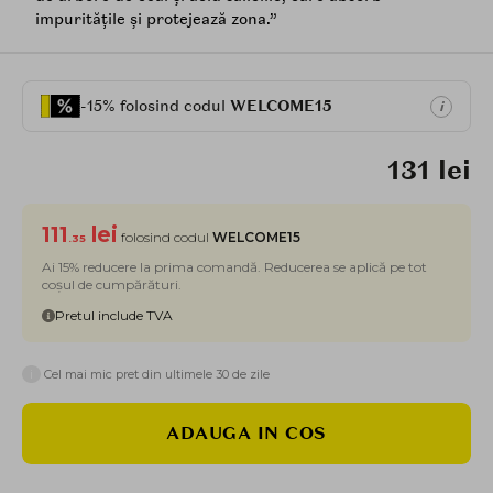
impuritățile și protejează zona.”
-15% folosind codul
WELCOME15
i
131 lei
111
lei
folosind codul
WELCOME15
.35
Ai 15% reducere la prima comandă. Reducerea se aplică pe tot
coșul de cumpărături.
Pretul include TVA
i
Cel mai mic pret din ultimele 30 de zile
ADAUGA IN COS