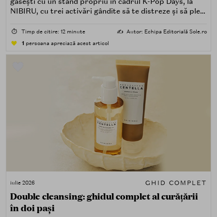
găsești cu un stand propriu în cadrul K-Pop Days, la
NIBIRU, cu trei activări gândite să te distreze și să pleci
acasă cu ceva în plus.
⏱️
Timp de citire: 12 minute
✍️
Autor: Echipa Editorială Sole.ro
1
persoana apreciază acest articol
GHID COMPLET
iulie 2026
Double cleansing: ghidul complet al curățării
în doi pași