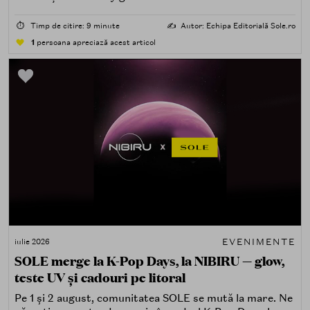
spectaculoasă, mai interactivă și mai aproape de felul în
care îți place, de fapt, să descoperi produse — testând,
⏱️
Timp de citire: 9 minute
✍️
Autor: Echipa Editorială Sole.ro
atingând, comparând, întrebând.
1
persoana apreciază acest articol
EVENIMENTE
iulie 2026
SOLE merge la K-Pop Days, la NIBIRU — glow,
teste UV și cadouri pe litoral
Pe 1 și 2 august, comunitatea SOLE se mută la mare. Ne