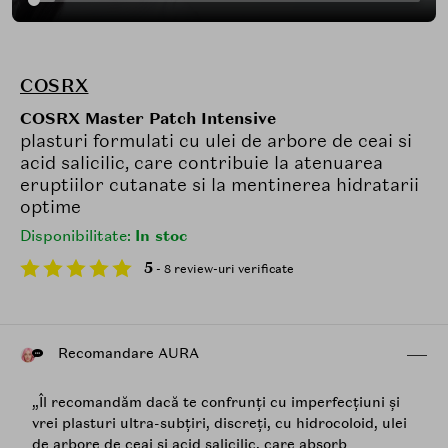
COSRX
COSRX Master Patch Intensive
plasturi formulati cu ulei de arbore de ceai si
acid salicilic, care contribuie la atenuarea
eruptiilor cutanate si la mentinerea hidratarii
optime
Disponibilitate:
In stoc
5
- 8 review-uri verificate
Recomandare AURA
„Îl recomandăm dacă te confrunți cu imperfecțiuni și
vrei plasturi ultra-subțiri, discreți, cu hidrocoloid, ulei
de arbore de ceai și acid salicilic, care absorb