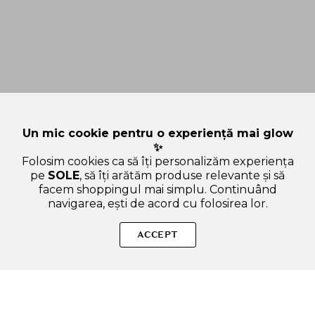
Un mic cookie pentru o experiență mai glow
✨
Folosim cookies ca să îți personalizăm experiența
pe
SOLE
, să îți arătăm produse relevante și să
facem shoppingul mai simplu. Continuând
navigarea, ești de acord cu folosirea lor.
Sperăm că ți-am răspuns la toate întrebările despre COSRX
Master Patch Intensive - plasturi formulati cu ulei de arbore
ACCEPT
de ceai si acid salicilic, care contribuie la atenuarea eruptiilor
cutanate si la mentinerea hidratarii optime. Dacă ai și alte
curiozități, nu ezita să ne scrii!
ADAUGA IN COS