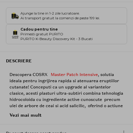
Ajunge la tine in 1-2 zile lucratoare.
Ai transport gratuit la comenzi de peste 199 lei.
Cadou pentru tine
Primesti gratuit PURITO
PURITO K-Beauty Discovery Kit - 3 Bucati
DESCRIERE
Descopera COSRX
Master Patch Intensive
, solutia
ideala pentru ingrijirea rapida si atenuarea eruptiilor
cutanate! Conceputi ca un upgrade al variantelor
clasice, acesti plasturi ultra-subtiri combina tehnologia
hidrocoloida cu ingrediente active cunoscute precum
ulei de arbore de ceai si acid salicilic, oferind o actiune
rapida si discreta impotriva imperfectiunilor.
Vezi mai mult
Pachetul generos contine 90 de plasturi ovali in doua
dimensiuni diferite (mici si medii), ideali pentru a