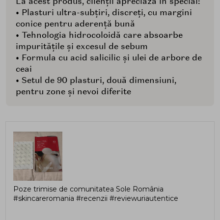
La acest produs, clienții apreciază în special:
• Plasturi ultra-subțiri, discreți, cu margini
conice pentru aderență bună
• Tehnologia hidrocoloidă care absoarbe
impuritățile și excesul de sebum
• Formula cu acid salicilic și ulei de arbore de
ceai
• Setul de 90 plasturi, două dimensiuni,
pentru zone și nevoi diferite
Poze trimise de comunitatea Sole România
#skincareromania #recenzii #reviewuriautentice