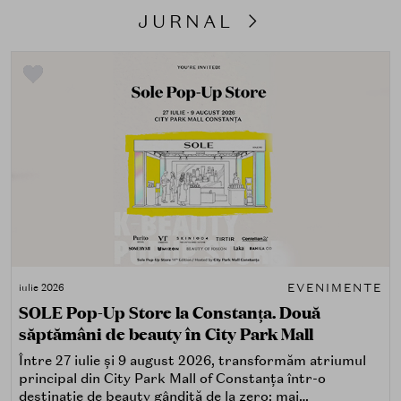
JURNAL
EVENIMENTE
iulie 2026
SOLE Pop-Up Store la Constanța. Două
săptămâni de beauty în City Park Mall
Între 27 iulie și 9 august 2026, transformăm atriumul
principal din City Park Mall of Constanța într-o
destinație de beauty gândită de la zero: mai