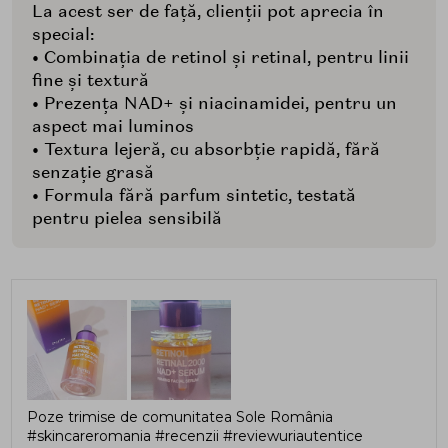
La acest ser de față, clienții pot aprecia în
special:
• Combinația de retinol și retinal, pentru linii
fine și textură
• Prezența NAD+ și niacinamidei, pentru un
aspect mai luminos
• Textura lejeră, cu absorbție rapidă, fără
senzație grasă
• Formula fără parfum sintetic, testată
pentru pielea sensibilă
Poze trimise de comunitatea Sole România
#skincareromania #recenzii #reviewuriautentice