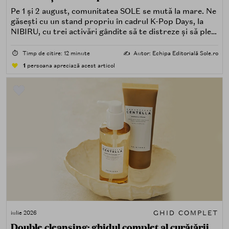
Pe 1 și 2 august, comunitatea SOLE se mută la mare. Ne
găsești cu un stand propriu în cadrul K-Pop Days, la
NIBIRU, cu trei activări gândite să te distreze și să pleci
acasă cu ceva în plus.
⏱️
Timp de citire: 12 minute
✍️
Autor: Echipa Editorială Sole.ro
1
persoana apreciază acest articol
GHID COMPLET
iulie 2026
Double cleansing: ghidul complet al curățării