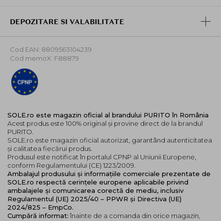
Potrivit pentru rutina de ingrijire anti-aging.
A se utiliza doar in rutina de seara. Agita bine
DEPOZITARE SI VALABILITATE
produsul, timp de 3-5 secunde, pentru omogenizarea
formulei bifazice si aplica 1-2 picaturi pe tenul curat si
Cod EAN: 8809563104239
uscat, evitand zona ochilor si a buzelor. Maseaza
Cod memoX: F88879
delicat pana la absorbtie completa. Incepe cu 2-3
utilizari pe saptamana, apoi creste treptat frecventa, in
functie de toleranta pielii. Aplica protectie solara in
timpul zilei.
Atentie!
Contine Vitamina A (
retinal
,
retinol
). A se lua
SOLE.ro este magazin oficial al brandului PURITO în România
Acest produs este 100% original și provine direct de la brandul
in considerare aportul zilnic de Vitamina A din toate
PURITO.
sursele (alimentatie, suplimente sau alte produse
SOLE.ro este magazin oficial autorizat, garantând autenticitatea
cosmetice) inainte de utilizare. Se recomanda evitarea
și calitatea fiecărui produs.
utilizarii in perioada sarcinii si alaptarii.
Produsul este notificat în portalul CPNP al Uniunii Europene,
conform Regulamentului (CE) 1223/2009.
Ambalajul produsului și informațiile comerciale prezentate de
SOLE.ro respectă cerințele europene aplicabile privind
ambalajele și comunicarea corectă de mediu, inclusiv
Regulamentul (UE) 2025/40 – PPWR și Directiva (UE)
2024/825 – EmpCo.
Cumpără informat:
înainte de a comanda din orice magazin,