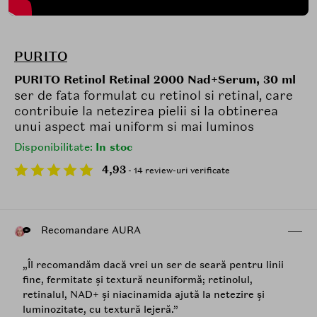
PURITO
PURITO Retinol Retinal 2000 Nad+Serum, 30 ml
ser de fata formulat cu retinol si retinal, care
contribuie la netezirea pielii si la obtinerea
unui aspect mai uniform si mai luminos
Disponibilitate:
In stoc
4,93
- 14 review-uri verificate
Recomandare AURA
„Îl recomandăm dacă vrei un ser de seară pentru linii
fine, fermitate și textură neuniformă; retinolul,
retinalul, NAD+ și niacinamida ajută la netezire și
luminozitate, cu textură lejeră.”