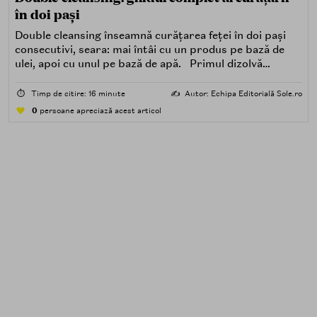
în doi pași
Double cleansing înseamnă curățarea feței în doi pași
consecutivi, seara: mai întâi cu un produs pe bază de
ulei, apoi cu unul pe bază de apă. Primul dizolvă
impuritățile grase — SPF, machiaj, sebum, particule de
poluare. Al doilea îndepărtează impuritățile solubile în
⏱️
Timp de citire: 16 minute
✍️
Autor: Echipa Editorială Sole.ro
apă — transpirație, praf, reziduuri.
0
persoane apreciază acest articol