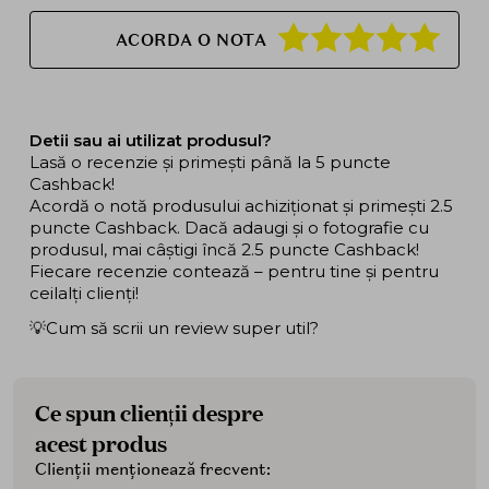
ACORDA O NOTA
Detii sau ai utilizat produsul?
Lasă o recenzie și primești până la 5 puncte
Cashback!
Acordă o notă produsului achiziționat și primești 2.5
puncte Cashback. Dacă adaugi și o fotografie cu
produsul, mai câștigi încă 2.5 puncte Cashback!
Fiecare recenzie contează – pentru tine și pentru
ceilalți clienți!
💡Cum să scrii un review super util?
Ce spun clienții despre
acest produs
Clienții menționează frecvent: