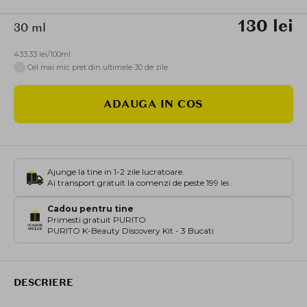
130 lei
30 ml
433.33 lei/100ml
i
Cel mai mic pret din ultimele 30 de zile
ADAUGA IN COS
Ajunge la tine in 1-2 zile lucratoare.
Ai transport gratuit la comenzi de peste 199 lei.
Cadou pentru tine
Primesti gratuit PURITO
PURITO K-Beauty Discovery Kit - 3 Bucati
DESCRIERE