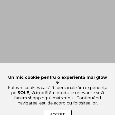
Un mic cookie pentru o experiență mai glow
✨
Folosim cookies ca să îți personalizăm experiența
pe
SOLE
, să îți arătăm produse relevante și să
facem shoppingul mai simplu. Continuând
navigarea, ești de acord cu folosirea lor.
Sperăm că ți-am răspuns la toate întrebările despre PURITO
Retinol Retinal 2000 Nad+Serum, 30 ml - ser de fata formulat
ACCEPT