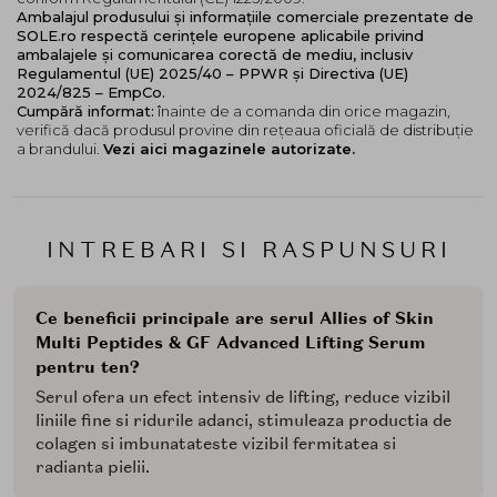
Ambalajul produsului și informațiile comerciale prezentate de
Mod de utilizare:
SOLE.ro respectă cerințele europene aplicabile privind
ambalajele și comunicarea corectă de mediu, inclusiv
Pentru a incorpora acest ser in rutina de ingrijire a
Regulamentul (UE) 2025/40 – PPWR și Directiva (UE)
pielii, aplicati 2-3 pompe pe fata, in zona ochilor si pe
2024/825 – EmpCo.
Cumpără informat:
înainte de a comanda din orice magazin,
gat, dupa etapele de curatare si tonifiere. Poate fi
verifică dacă produsul provine din rețeaua oficială de distribuție
folosit atat dimineata, cat si seara. Nu uitati sa aplicati
a brandului.
Vezi aici magazinele autorizate.
SPF in timpul zilei pentru o protectie suplimentara.
Daca doriti sa folositi acest ser dupa o procedura, va
recomandam sa urmati cu Peptides & Antioxidants
Firming Daily Treatment dimineata si cu
Molecular
INTREBARI SI RASPUNSURI
Barrier Recovery Cream Balm
seara. Ca intotdeauna,
consultati-va cu dermatologul sau medicul
dumneavoastra atunci cand utilizati produse de
Ce beneficii principale are serul Allies of Skin
ingrijire a pielii inainte si dupa proceduri.
Multi Peptides & GF Advanced Lifting Serum
pentru ten?
Serul ofera un efect intensiv de lifting, reduce vizibil
liniile fine si ridurile adanci, stimuleaza productia de
colagen si imbunatateste vizibil fermitatea si
radianta pielii.