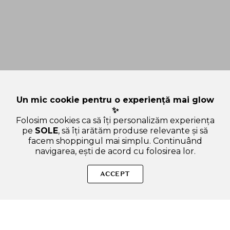
Un mic cookie pentru o experiență mai glow
✨
Folosim cookies ca să îți personalizăm experiența
pe
SOLE
, să îți arătăm produse relevante și să
facem shoppingul mai simplu. Continuând
navigarea, ești de acord cu folosirea lor.
Sperăm că ți-am răspuns la toate întrebările despre ALLIES
OF SKIN Multi Peptides & GF Advanced Lifting - ser de fata
ACCEPT
formulat cu peptide si SH Oligopeptide-1, care contribuie la
reducerea vizibila a liniilor fine si ridurilor - 50 ml. Dacă ai și
alte curiozități, nu ezita să ne scrii!
ADAUGA IN COS