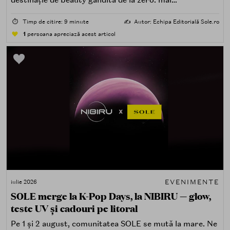
destinație de beauty gândită de la zero: mai
spectaculoasă, mai interactivă și mai aproape de felul în
care îți place, de fapt, să descoperi produse — testând,
⏱️
Timp de citire: 9 minute
✍️
Autor: Echipa Editorială Sole.ro
atingând, comparând, întrebând.
1
persoana apreciază acest articol
EVENIMENTE
iulie 2026
SOLE merge la K-Pop Days, la NIBIRU — glow,
teste UV și cadouri pe litoral
Pe 1 și 2 august, comunitatea SOLE se mută la mare. Ne