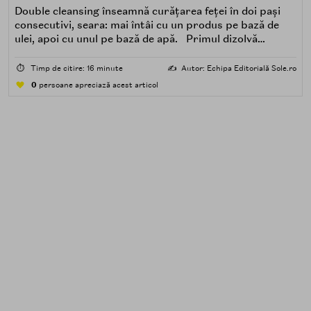
Double cleansing înseamnă curățarea feței în doi pași
consecutivi, seara: mai întâi cu un produs pe bază de
ulei, apoi cu unul pe bază de apă. Primul dizolvă
impuritățile grase — SPF, machiaj, sebum, particule de
poluare. Al doilea îndepărtează impuritățile solubile în
⏱️
Timp de citire: 16 minute
✍️
Autor: Echipa Editorială Sole.ro
apă — transpirație, praf, reziduuri.
0
persoane apreciază acest articol