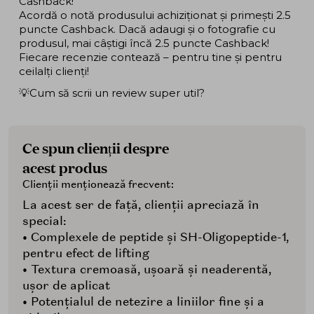
Cashback!
Acordă o notă produsului achiziționat și primești 2.5
puncte Cashback. Dacă adaugi și o fotografie cu
produsul, mai câștigi încă 2.5 puncte Cashback!
Fiecare recenzie contează – pentru tine și pentru
ceilalți clienți!
💡Cum să scrii un review super util?
Ce spun clienții despre
acest produs
Clienții menționează frecvent:
La acest ser de față, clienții apreciază în
special:
• Complexele de peptide și SH-Oligopeptide-1,
pentru efect de lifting
• Textura cremoasă, ușoară și neaderentă,
ușor de aplicat
• Potențialul de netezire a liniilor fine și a