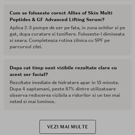
Cum se foloseste corect Allies of Skin Multi
Peptides & GF Advanced Lifting Serum?
Aplica 2-3 pompe de ser pe fata, in zona ochilor si pe
gat, dupa curatare si tonifiere. Foloseste-l dimineata
si seara. Completeaza rutina zilnica cu SPF pe
parcursul zilei.
Dupa cat timp sunt vizibile rezultate clare cu
acest ser facial?
Rezultate imediate de hidratare apar in 15 minute.
Dupa 4 saptamani, peste 87% dintre utilizatoare
observa reducerea vizibila a ridurilor si un ten mai
neted si mai luminos.
VEZI MAI MULTE