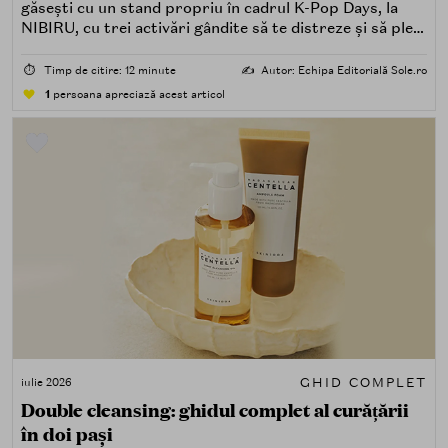
găsești cu un stand propriu în cadrul K-Pop Days, la
NIBIRU, cu trei activări gândite să te distreze și să pleci
acasă cu ceva în plus.
⏱️
Timp de citire: 12 minute
✍️
Autor: Echipa Editorială Sole.ro
1
persoana apreciază acest articol
GHID COMPLET
iulie 2026
Double cleansing: ghidul complet al curățării
în doi pași