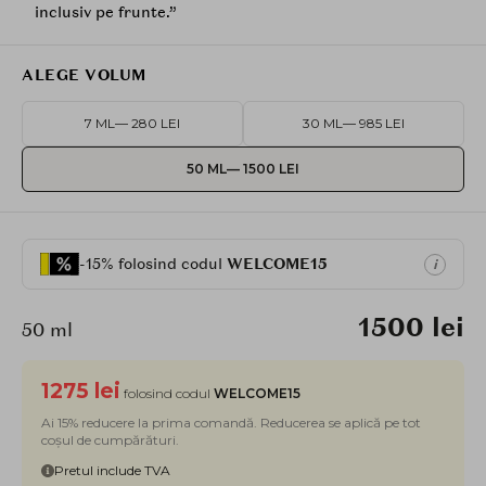
inclusiv pe frunte.”
ALEGE VOLUM
7 ML
— 280 LEI
30 ML
— 985 LEI
50 ML
— 1500 LEI
-15% folosind codul
WELCOME15
i
1500 lei
50 ml
1275 lei
folosind codul
WELCOME15
Ai 15% reducere la prima comandă. Reducerea se aplică pe tot
coșul de cumpărături.
Pretul include TVA