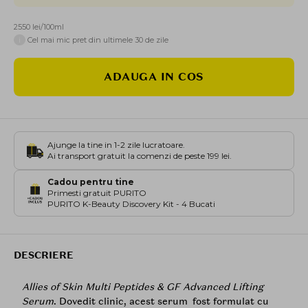
2550 lei/100ml
i
Cel mai mic pret din ultimele 30 de zile
ADAUGA IN COS
Ajunge la tine in 1-2 zile lucratoare.
Ai transport gratuit la comenzi de peste 199 lei.
Cadou pentru tine
Primesti gratuit PURITO
PURITO K-Beauty Discovery Kit - 4 Bucati
DESCRIERE
Allies of Skin Multi Peptides & GF Advanced Lifting
Serum
. Dovedit clinic, acest serum fost formulat cu