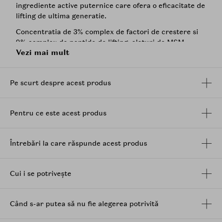
ingrediente active puternice care ofera o eficacitate de
lifting de ultima generatie.
Concentratia de 3% complex de factori de crestere si
9% complex de
peptide
de lifting, alaturi de MSM,
Vezi mai mult
lizinat de cupru, fosfolipide si glicolipide, reduce vizibil
5 dintre cele mai frecvente linii fine si riduri, inclusiv
liniile fruntii, liniile de incruntare si pliurile nasolabiale.
Pe scurt despre acest produs
Rezultate dovedite si validate de dermatologi:
Rezultate imediate:
- 100% dintre participante sunt martorele unei
Pentru ce este acest produs
hidratari instantanee a pielii, cu +21% mai hidratata
(dupa 15 minute).
Întrebări la care răspunde acest produs
Dupa 4 saptamani:
- 87% observa o reducere generala a ridurilor fine,
inclusiv o reducere cu -25% a lungimii ridurilor de pe
Cui i se potrivește
frunte.
- Pielea este vizibil mai neteda.
- Tenul este semnificativ mai radiant.
Când s-ar putea să nu fie alegerea potrivită
Infuzat cu o concentratie maxima de 3% dintr-un