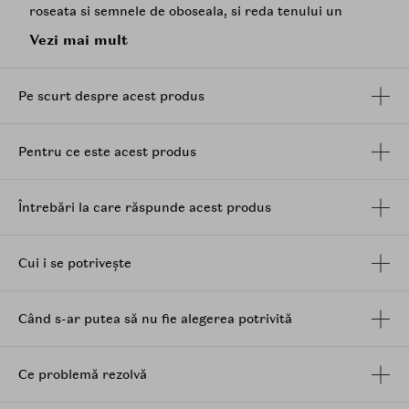
roseata si semnele de oboseala, si reda tenului un
aspect ferm, uniform si luminos.
Vezi mai mult
Beneficii:
Calmeaza si regenereaza pielea sensibila,
Pe scurt despre acest produs
reducand roseata si iritatiile
Hidrateaza intens
Uniformizeaza textura si nuanta pielii, oferind un
Pentru ce este acest produs
aspect radiant si plin de vitalitate.
Intareste bariera cutanata
Întrebări la care răspunde acest produs
Ingrediente principale:
Extract din fruct de noni
- bogat in antioxidanti,
Cui i se potrivește
calmeaza si energizeaza pielea.
Ulei din seminte de noni
- hraneste pielea si
sustine bariera lipidica.
Când s-ar putea să nu fie alegerea potrivită
Acid hialuronic
- hidratant profund ce mentine
pielea supla si neteda.
Ceramida NP
- intareste bariera naturala a pielii.
Ce problemă rezolvă
Alantoina
,
extract de Melia Azadirachta
(frunze si
flori) - au rol calmant si antioxidant.