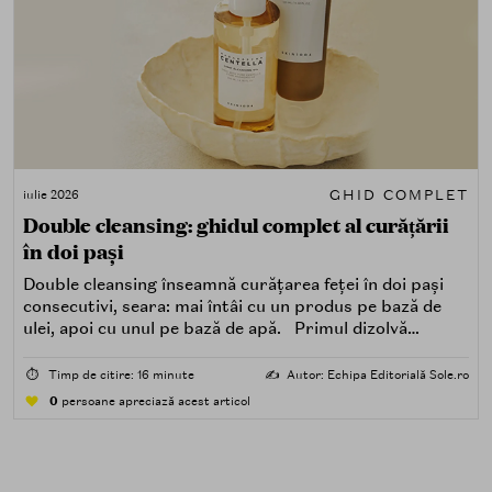
GHID COMPLET
iulie 2026
Double cleansing: ghidul complet al curățării
în doi pași
Double cleansing înseamnă curățarea feței în doi pași
consecutivi, seara: mai întâi cu un produs pe bază de
ulei, apoi cu unul pe bază de apă. Primul dizolvă
impuritățile grase — SPF, machiaj, sebum, particule de
poluare. Al doilea îndepărtează impuritățile solubile în
⏱️
Timp de citire: 16 minute
✍️
Autor: Echipa Editorială Sole.ro
apă — transpirație, praf, reziduuri.
0
persoane apreciază acest articol