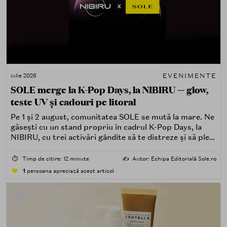
EVENIMENTE
iulie 2026
SOLE merge la K-Pop Days, la NIBIRU — glow,
teste UV și cadouri pe litoral
Pe 1 și 2 august, comunitatea SOLE se mută la mare. Ne
găsești cu un stand propriu în cadrul K-Pop Days, la
NIBIRU, cu trei activări gândite să te distreze și să pleci
acasă cu ceva în plus.
⏱️
Timp de citire: 12 minute
✍️
Autor: Echipa Editorială Sole.ro
1
persoana apreciază acest articol