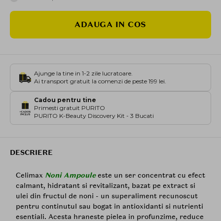
ADAUGA IN COS
Ajunge la tine in 1-2 zile lucratoare.
Ai transport gratuit la comenzi de peste 199 lei.
Cadou pentru tine
Primesti gratuit PURITO
PURITO K-Beauty Discovery Kit - 3 Bucati
DESCRIERE
Celimax
Noni Ampoule
este un ser concentrat cu efect
calmant, hidratant si revitalizant, bazat pe extract si
ulei din fructul de noni - un superaliment recunoscut
pentru continutul sau bogat in antioxidanti si nutrienti
esentiali. Acesta hraneste pielea in profunzime, reduce