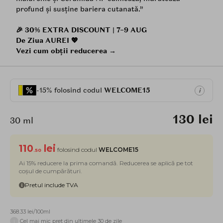
profund și susține bariera cutanată.”
🎉 30% EXTRA DISCOUNT | 7–9 AUG
De Ziua AUREI 💖
Vezi cum obții reducerea →
-15% folosind codul
WELCOME15
i
130 lei
30 ml
110
lei
folosind codul
WELCOME15
.50
Ai 15% reducere la prima comandă. Reducerea se aplică pe tot
coșul de cumpărături.
Pretul include TVA
368.33 lei/100ml
i
Cel mai mic pret din ultimele 30 de zile