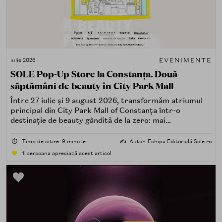
EVENIMENTE
iulie 2026
SOLE Pop-Up Store la Constanța. Două
săptămâni de beauty în City Park Mall
Între 27 iulie și 9 august 2026, transformăm atriumul
principal din City Park Mall of Constanța într-o
destinație de beauty gândită de la zero: mai
spectaculoasă, mai interactivă și mai aproape de felul în
care îți place, de fapt, să descoperi produse — testând,
⏱️
Timp de citire: 9 minute
✍️
Autor: Echipa Editorială Sole.ro
atingând, comparând, întrebând.
1
persoana apreciază acest articol