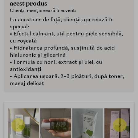
acest produs
Clienții menționează frecvent:
La acest ser de față, clienții apreciază în
special:
• Efectul calmant, util pentru piele sensibilă,
cu roșeață
• Hidratarea profundă, susținută de acid
hialuronic și glicerină
• Formula cu noni: extract și ulei, cu
antioxidanți
• Aplicarea ușoară: 2–3 picături, după toner,
masaj delicat