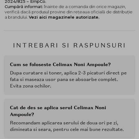
2024/825 – EmpCo.
Cumpără informat:
înainte de a comanda din orice magazin,
verifică dacă produsul provine din rețeaua oficială de distribuție
a brandului.
Vezi aici magazinele autorizate.
INTREBARI SI RASPUNSURI
Cum se foloseste Celimax Noni Ampoule?
Dupa curatare si toner, aplica 2-3 picaturi direct pe
fata si maseaza usor pana se absoarbe complet.
Evita zona ochilor.
Cat de des se aplica serul Celimax Noni
Ampoule?
Recomandam aplicarea serului de doua ori pe zi,
dimineata si seara, pentru cele mai bune rezultate.