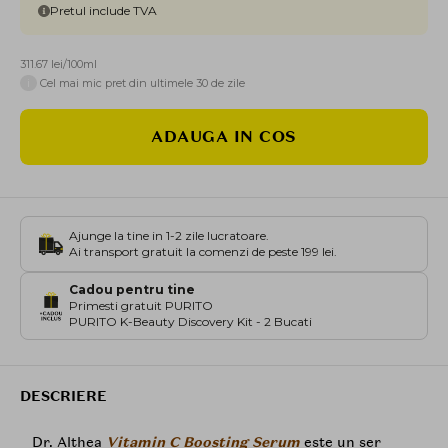
Pretul include TVA
311.67 lei/100ml
i
Cel mai mic pret din ultimele 30 de zile
ADAUGA IN COS
Ajunge la tine in 1-2 zile lucratoare.
Ai transport gratuit la comenzi de peste 199 lei.
Cadou pentru tine
Primesti gratuit PURITO
PURITO K-Beauty Discovery Kit - 2 Bucati
DESCRIERE
Dr. Althea
Vitamin C Boosting Serum
este un ser