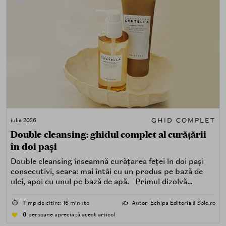
GHID COMPLET
iulie 2026
Double cleansing: ghidul complet al curățării
în doi pași
Double cleansing înseamnă curățarea feței în doi pași
consecutivi, seara: mai întâi cu un produs pe bază de
ulei, apoi cu unul pe bază de apă. Primul dizolvă
impuritățile grase — SPF, machiaj, sebum, particule de
poluare. Al doilea îndepărtează impuritățile solubile în
⏱️
Timp de citire: 16 minute
✍️
Autor: Echipa Editorială Sole.ro
apă — transpirație, praf, reziduuri.
0
persoane apreciază acest articol