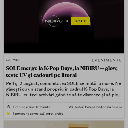
EVENIMENTE
iulie 2026
SOLE merge la K-Pop Days, la NIBIRU — glow,
teste UV și cadouri pe litoral
Pe 1 și 2 august, comunitatea SOLE se mută la mare. Ne
găsești cu un stand propriu în cadrul K-Pop Days, la
NIBIRU, cu trei activări gândite să te distreze și să pleci
acasă cu ceva în plus.
⏱️
Timp de citire: 12 minute
✍️
Autor: Echipa Editorială Sole.ro
1
persoana apreciază acest articol