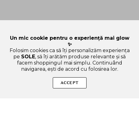
Un mic cookie pentru o experiență mai glow
✨
Folosim cookies ca să îți personalizăm experiența
pe
SOLE
, să îți arătăm produse relevante și să
facem shoppingul mai simplu. Continuând
navigarea, ești de acord cu folosirea lor.
Sperăm că ți-am răspuns la toate întrebările despre Dr. Althea
Vitamin C Boosting - ser de fata formulata cu vitamina C si
ACCEPT
niacinamida, care contribuie la iluminarea tenului si la
uniformizarea nuantei pielii - 30 ml. Dacă ai și alte curiozități,
nu ezita să ne scrii!
ADAUGA IN COS
SOLE – beauty fără zgomot.
Produse autentice, conforme UE, alese responsabil.