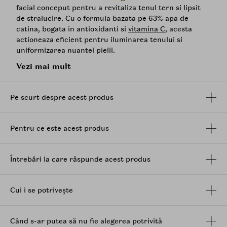
facial conceput pentru a revitaliza tenul tern si lipsit
de stralucire. Cu o formula bazata pe 63% apa de
catina, bogata in antioxidanti si
vitamina C
, acesta
actioneaza eficient pentru iluminarea tenului si
uniformizarea nuantei pielii.
Vezi mai mult
Imbogatit cu
niacinamida
,
acid tranexamic
si un
complex de
acid hialuronic
in trei forme, Vitamin C
Boosting Serum hidrateaza in profunzime, reduce
Pe scurt despre acest produs
petele pigmentare si sustine regenerarea pielii, oferind
un aspect mai luminos, neted si uniform. Lipsit de
parfumuri sau coloranti artificiali, acesta este potrivit
Pentru ce este acest produs
chiar si pentru pielea sensibila.
Beneficii:
Întrebări la care răspunde acest produs
Lumineaza vizibil si uniformizeaza tenul
Hidrateaza profund fara a incarca pielea
Calmeaza inflamatiile si estompeaza petele
Cui i se potrivește
pigmentare
Potrivit pentru piele sensibila
Fara parfum sau coloranti artificiali
Când s-ar putea să nu fie alegerea potrivită