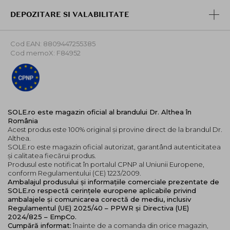
DEPOZITARE SI VALABILITATE
Cod EAN: 8809447255385
Cod memoX: F84952
SOLE.ro este magazin oficial al brandului Dr. Althea în
România
Acest produs este 100% original și provine direct de la brandul Dr.
Althea.
SOLE.ro este magazin oficial autorizat, garantând autenticitatea
și calitatea fiecărui produs.
Produsul este notificat în portalul CPNP al Uniunii Europene,
conform Regulamentului (CE) 1223/2009.
Ambalajul produsului și informațiile comerciale prezentate de
SOLE.ro respectă cerințele europene aplicabile privind
ambalajele și comunicarea corectă de mediu, inclusiv
Regulamentul (UE) 2025/40 – PPWR și Directiva (UE)
2024/825 – EmpCo.
Cumpără informat:
înainte de a comanda din orice magazin,