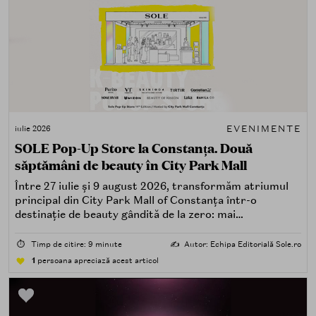
EVENIMENTE
iulie 2026
SOLE Pop-Up Store la Constanța. Două
săptămâni de beauty în City Park Mall
Între 27 iulie și 9 august 2026, transformăm atriumul
principal din City Park Mall of Constanța într-o
destinație de beauty gândită de la zero: mai
spectaculoasă, mai interactivă și mai aproape de felul în
care îți place, de fapt, să descoperi produse — testând,
⏱️
Timp de citire: 9 minute
✍️
Autor: Echipa Editorială Sole.ro
atingând, comparând, întrebând.
1
persoana apreciază acest articol