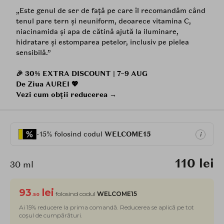
„Este genul de ser de față pe care îl recomandăm când
tenul pare tern și neuniform, deoarece vitamina C,
niacinamida și apa de cătină ajută la iluminare,
hidratare și estomparea petelor, inclusiv pe pielea
sensibilă.”
🎉 30% EXTRA DISCOUNT | 7–9 AUG
De Ziua AUREI 💖
Vezi cum obții reducerea →
-15% folosind codul
WELCOME15
i
110 lei
30 ml
93
lei
folosind codul
WELCOME15
.50
Ai 15% reducere la prima comandă. Reducerea se aplică pe tot
coșul de cumpărături.