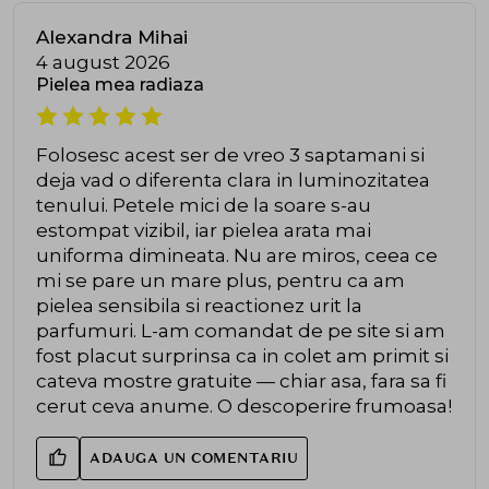
Alexandra Mihai
4 august 2026
Pielea mea radiaza
Folosesc acest ser de vreo 3 saptamani si
deja vad o diferenta clara in luminozitatea
tenului. Petele mici de la soare s-au
estompat vizibil, iar pielea arata mai
uniforma dimineata. Nu are miros, ceea ce
mi se pare un mare plus, pentru ca am
pielea sensibila si reactionez urit la
parfumuri. L-am comandat de pe site si am
fost placut surprinsa ca in colet am primit si
cateva mostre gratuite — chiar asa, fara sa fi
cerut ceva anume. O descoperire frumoasa!
ADAUGA UN COMENTARIU