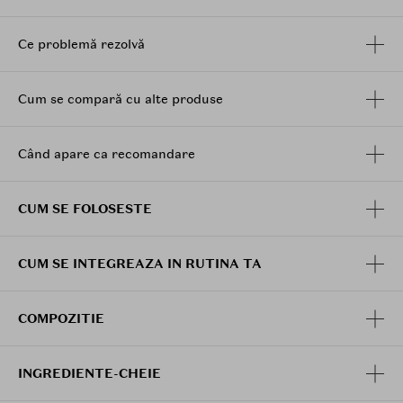
Beneficii:
Sustine fermitatea si elasticitatea pielii
Ce problemă rezolvă
Ajuta pielea sa capete un aspect mai neted si mai
luminos
Hidrateaza si ofera confort pielii
Cum se compară cu alte produse
Contribuie la intarirea barierei naturale a pielii
Are o textura lejera, cu absorbtie rapida
Potrivit pentru pielea lipsita de fermitate si
Când apare ca recomandare
vitalitate
Aplica 1-2 picaturi de ser pe fata si gat, dupa curatare
CUM SE FOLOSESTE
si toner, apoi tapoteaza usor pentru a favoriza
absorbtia.
CUM SE INTEGREAZA IN RUTINA TA
COMPOZITIE
INGREDIENTE-CHEIE