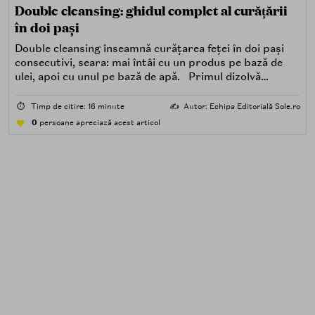
Double cleansing: ghidul complet al curățării
în doi pași
Double cleansing înseamnă curățarea feței în doi pași
consecutivi, seara: mai întâi cu un produs pe bază de
ulei, apoi cu unul pe bază de apă. Primul dizolvă
impuritățile grase — SPF, machiaj, sebum, particule de
poluare. Al doilea îndepărtează impuritățile solubile în
⏱️
Timp de citire: 16 minute
✍️
Autor: Echipa Editorială Sole.ro
apă — transpirație, praf, reziduuri.
0
persoane apreciază acest articol