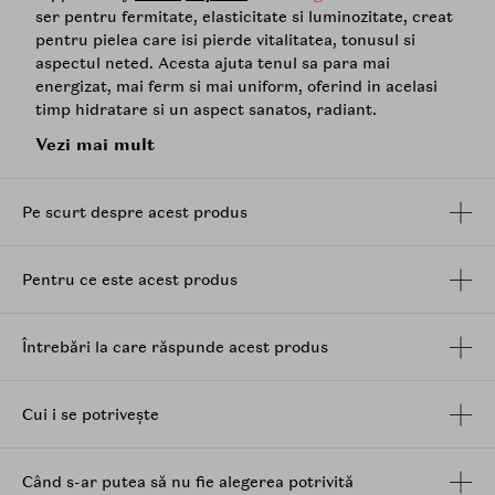
ser pentru fermitate, elasticitate si luminozitate, creat
pentru pielea care isi pierde vitalitatea, tonusul si
aspectul neted. Acesta ajuta tenul sa para mai
energizat, mai ferm si mai uniform, oferind in acelasi
timp hidratare si un aspect sanatos, radiant.
Vezi mai mult
Formula are la baza
NAD+
, o coenzima prezenta in mod
natural in organism, esentiala pentru producerea
energiei la nivel celular si pentru functionarea normala
Pe scurt despre acest produs
a pielii. Alaturi de un complex de 14
peptide
, aceasta
contribuie la sustinerea sintezei colagenului,
imbunatatirea fermitatii si elasticitatii si la redarea
Pentru ce este acest produs
aspectului revitalizat al tenului.
Colagenul si cele 5 tipuri de
ceramide
ajuta la
mentinerea hidratarii si la intarirea barierei cutanate,
Întrebări la care răspunde acest produs
iar extractul de rodie, bogat in antioxidanti, contribuie
la un ten mai luminos si la protejarea pielii impotriva
aspectului tern.
Cui i se potrivește
Serul are o textura proaspata, lejera, cu absorbtie
rapida, fara senzatie grea sau lipicioasa.
Când s-ar putea să nu fie alegerea potrivită