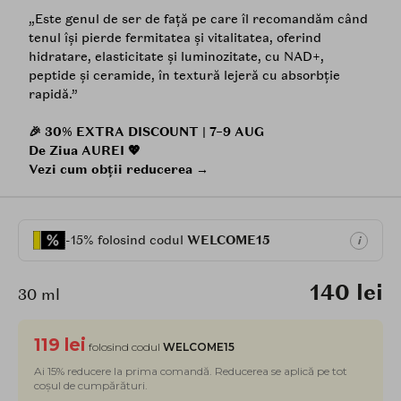
„Este genul de ser de față pe care îl recomandăm când
tenul își pierde fermitatea și vitalitatea, oferind
hidratare, elasticitate și luminozitate, cu NAD+,
peptide și ceramide, în textură lejeră cu absorbție
rapidă.”
🎉 30% EXTRA DISCOUNT | 7–9 AUG
De Ziua AUREI 💖
Vezi cum obții reducerea →
-15% folosind codul
WELCOME15
i
140 lei
30 ml
119 lei
folosind codul
WELCOME15
Ai 15% reducere la prima comandă. Reducerea se aplică pe tot
coșul de cumpărături.