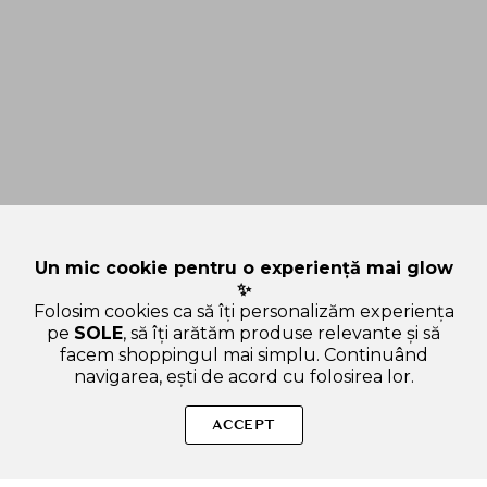
Un mic cookie pentru o experiență mai glow
✨
Folosim cookies ca să îți personalizăm experiența
pe
SOLE
, să îți arătăm produse relevante și să
facem shoppingul mai simplu. Continuând
navigarea, ești de acord cu folosirea lor.
Sperăm că ți-am răspuns la toate întrebările despre
EQQUALBERRY NAD+Peptide Boosting Serum, 30 ml - Ser de
ACCEPT
fata formulat cu NAD+ si peptide, care contribuie la hidratarea
pielii si la mentinerea barierei naturale a pielii. Dacă ai și alte