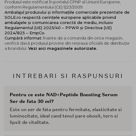
Produsul este notificat în portalul CPNP al Uniunii Europene,
conform Regulamentului (CE) 1223/2009.
Ambalajul produsului și informațiile comerciale prezentate de
SOLE.ro respectă cerințele europene aplicabile privind
ambalajele și comunicarea corectă de mediu, inclusiv
Regulamentul (UE) 2025/40 – PPWR și Directiva (UE)
2024/825 – EmpCo.
Cumpără informat:
înainte de a comanda din orice magazin,
verifică dacă produsul provine din rețeaua oficială de distribuție
a brandului.
Vezi aici magazinele autorizate.
INTREBARI SI RASPUNSURI
Pentru ce este NAD+Peptide Boosting Serum
Ser de fata 30 ml?
Este un ser de fata pentru fermitate, elasticitate si
luminozitate, ideal cand tenul pare obosit, tern si
lipsit de vitalitate.