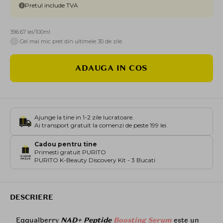
Pretul include TVA
396.67 lei/100ml
i
Cel mai mic pret din ultimele 30 de zile
ADAUGA IN COS
Ajunge la tine in 1-2 zile lucratoare.
Ai transport gratuit la comenzi de peste 199 lei.
Cadou pentru tine
Primesti gratuit PURITO
PURITO K-Beauty Discovery Kit - 3 Bucati
DESCRIERE
Eqqualberry
NAD+
Peptide
Boosting Serum
este un