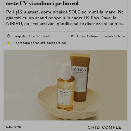
teste UV și cadouri pe litoral
Pe 1 și 2 august, comunitatea SOLE se mută la mare. Ne
găsești cu un stand propriu în cadrul K-Pop Days, la
NIBIRU, cu trei activări gândite să te distreze și să pleci
acasă cu ceva în plus.
⏱️
Timp de citire: 12 minute
✍️
Autor: Echipa Editorială Sole.ro
1
persoana apreciază acest articol
GHID COMPLET
iulie 2026