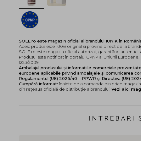
SOLE.ro este magazin oficial al brandului IUNIK în Români
Acest produs este 100% original și provine direct de la brandu
SOLE.ro este magazin oficial autorizat, garantând autenticita
Produsul este notificat în portalul CPNP al Uniunii Europen
1223/2009.
Ambalajul produsului și informațiile comerciale prezentat
europene aplicabile privind ambalajele și comunicarea cor
Regulamentul (UE) 2025/40 – PPWR și Directiva (UE) 20
Cumpără informat:
înainte de a comanda din orice magazin,
din rețeaua oficială de distribuție a brandului.
Vezi aici mag
INTREBARI 