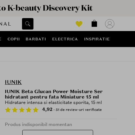
NAL
E
COPII
BARBATI
ELECTRICA
INSPIRATIE
IUNIK
IUNIK Beta Glucan Power Moisture Ser
hidratant pentru fata Miniature 15 ml
Hidratare intensa si elasticitate sporita, 15 ml
4,92
- 51 de review-uri verificate
Produs indisponibil momentan