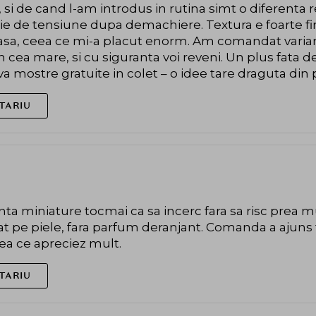
 si de cand l-am introdus in rutina simt o diferenta r
e de tensiune dupa demachiere. Textura e foarte fina
ioasa, ceea ce mi-a placut enorm. Am comandat varian
 in cea mare, si cu siguranta voi reveni. Un plus fata
va mostre gratuite in colet – o idee tare draguta din
TARIU
 miniature tocmai ca sa incerc fara sa risc prea mult
cat pe piele, fara parfum deranjant. Comanda a ajuns
eea ce apreciez mult.
TARIU