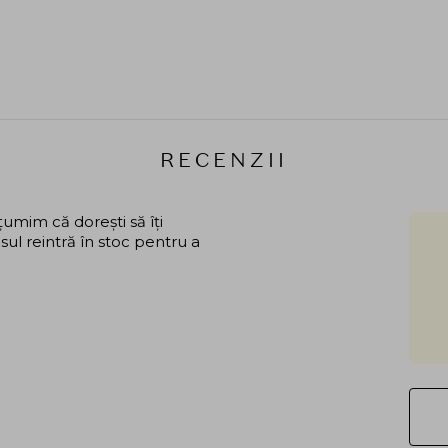
RECENZII
mim că dorești să îți
ul reintră în stoc pentru a