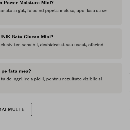
an Power Moisture Mini?
rata si gat, folosind pipeta inclusa, apoi lasa sa se
 iUNIK Beta Glucan Mini?
nclusiv ten sensibil, deshidratat sau uscat, oferind
t pe fata mea?
ta de ingrijire a pielii, pentru rezultate vizibile si
MAI MULTE