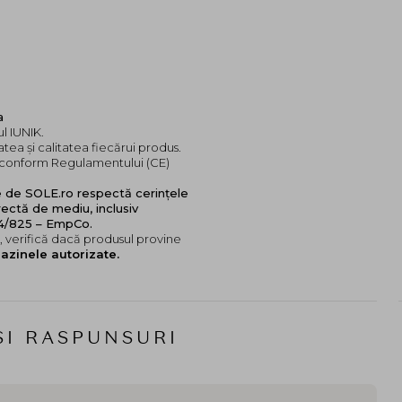
a
l IUNIK.
tea și calitatea fiecărui produs.
e, conform Regulamentului (CE)
e de SOLE.ro respectă cerințele
ectă de mediu, inclusiv
24/825 – EmpCo.
 verifică dacă produsul provine
azinele autorizate.
SI RASPUNSURI