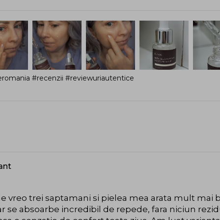
romania #recenzii #reviewuriautentice
tant
de vreo trei saptamani si pielea mea arata mult mai
ar se absoarbe incredibil de repede, fara niciun rezidu