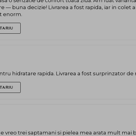
asa o senzatie de confort toata ziua. Am luat varianta
e — buna decizie! Livrarea a fost rapida, iar in colet 
t enorm.
TARIU
ru hidratare rapida. Livrarea a fost surprinzator de 
TARIU
de vreo trei saptamani si pielea mea arata mult mai 