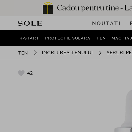
NOUTATI
K-START
PROTECTIE SOLARA
TEN
MACHIA
INGRIJIREA TENULUI
SERURI P
TEN
42