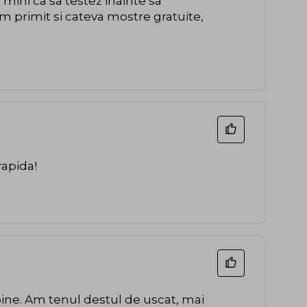
 mini ca sa testez inainte sa
am primit si cateva mostre gratuite,
rapida!
bine. Am tenul destul de uscat, mai