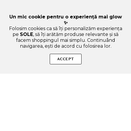
Un mic cookie pentru o experiență mai glow
✨
Folosim cookies ca să îți personalizăm experiența
pe
SOLE
, să îți arătăm produse relevante și să
facem shoppingul mai simplu. Continuând
navigarea, ești de acord cu folosirea lor.
Sperăm că ți-am răspuns la toate întrebările despre IUNIK
Black Snail Ser regenerant fata - Antirid si hidratare intensiva
ACCEPT
cu extract de melc negru, 50 ml. Dacă ai și alte curiozități, nu
ezita să ne scrii!
ADAUGA IN COS
SOLE – beauty fără zgomot.
Produse autentice, conforme UE, alese responsabil.
Categorii Produse