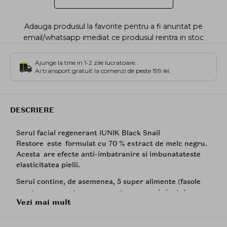
Adauga produsul la favorite pentru a fi anuntat pe
email/whatsapp imediat ce produsul reintra in stoc
Ajunge la tine in 1-2 zile lucratoare.
Ai transport gratuit la comenzi de peste 199 lei.
DESCRIERE
Serul facial regenerant iUNIK Black Snail
Restore este formulat cu 70 % extract de melc negru.
Acesta are efecte anti-imbatranire si imbunatateste
elasticitatea pielii.
Serul contine, de asemenea, 5 super alimente (fasole
neagra, orez negru, susan negru, varza si vinete)
Vezi mai mult
pentru beneficii anti-oxidante, extract de
Centella
Asiatica
pentru a netezi ridurile si cicatricile fetei si
extracte de ferment din vasc si soia pentru a o repara