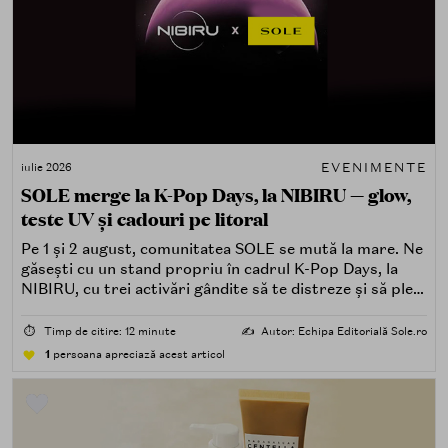
EVENIMENTE
iulie 2026
SOLE merge la K-Pop Days, la NIBIRU — glow,
teste UV și cadouri pe litoral
Pe 1 și 2 august, comunitatea SOLE se mută la mare. Ne
găsești cu un stand propriu în cadrul K-Pop Days, la
NIBIRU, cu trei activări gândite să te distreze și să pleci
acasă cu ceva în plus.
⏱️
Timp de citire: 12 minute
✍️
Autor: Echipa Editorială Sole.ro
1
persoana apreciază acest articol