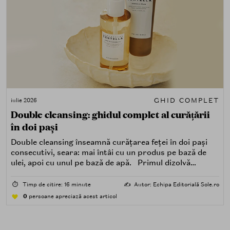
GHID COMPLET
iulie 2026
Double cleansing: ghidul complet al curățării
în doi pași
Double cleansing înseamnă curățarea feței în doi pași
consecutivi, seara: mai întâi cu un produs pe bază de
ulei, apoi cu unul pe bază de apă. Primul dizolvă
impuritățile grase — SPF, machiaj, sebum, particule de
poluare. Al doilea îndepărtează impuritățile solubile în
⏱️
Timp de citire: 16 minute
✍️
Autor: Echipa Editorială Sole.ro
apă — transpirație, praf, reziduuri.
0
persoane apreciază acest articol