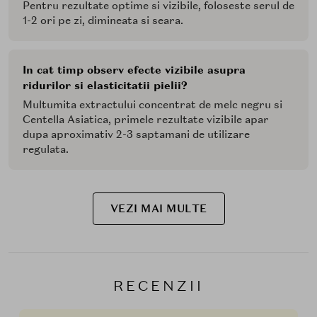
Pentru rezultate optime si vizibile, foloseste serul de
1-2 ori pe zi, dimineata si seara.
In cat timp observ efecte vizibile asupra
ridurilor si elasticitatii pielii?
Multumita extractului concentrat de melc negru si
Centella Asiatica, primele rezultate vizibile apar
dupa aproximativ 2-3 saptamani de utilizare
regulata.
VEZI MAI MULTE
RECENZII