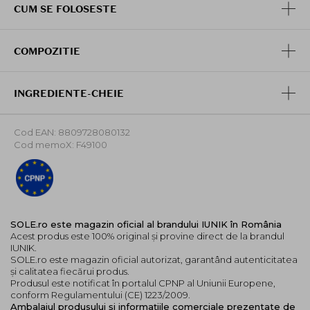
CUM SE FOLOSESTE
si hidrata.
Mod de utilizare:
Folosind pipeta aplicati delicat o
cantitate moderata de ser pe fata si lasati sa se
COMPOZITIE
aboarba. Precautii: A nu se utiliza pe zone cu rani. A se
evita contactul cu ochii. Consultati un specialist daca
experimentati orice reactie adversa la produs.
INGREDIENTE-CHEIE
Cod EAN: 8809728080132
Cod memoX: F49100
SOLE.ro este magazin oficial al brandului IUNIK în România
Acest produs este 100% original și provine direct de la brandul
IUNIK.
SOLE.ro este magazin oficial autorizat, garantând autenticitatea
și calitatea fiecărui produs.
Produsul este notificat în portalul CPNP al Uniunii Europene,
conform Regulamentului (CE) 1223/2009.
Ambalajul produsului și informațiile comerciale prezentate de