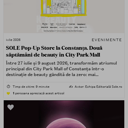
EVENIMENTE
iulie 2026
SOLE Pop-Up Store la Constanța. Două
săptămâni de beauty în City Park Mall
Între 27 iulie și 9 august 2026, transformăm atriumul
principal din City Park Mall of Constanța într-o
destinație de beauty gândită de la zero: mai
spectaculoasă, mai interactivă și mai aproape de felul în
care îți place, de fapt, să descoperi produse — testând,
⏱️
Timp de citire: 9 minute
✍️
Autor: Echipa Editorială Sole.ro
atingând, comparând, întrebând.
1
persoana apreciază acest articol