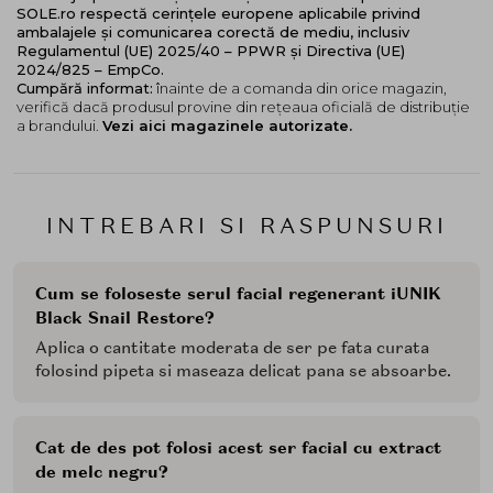
SOLE.ro respectă cerințele europene aplicabile privind
ambalajele și comunicarea corectă de mediu, inclusiv
Regulamentul (UE) 2025/40 – PPWR și Directiva (UE)
2024/825 – EmpCo.
Cumpără informat:
înainte de a comanda din orice magazin,
verifică dacă produsul provine din rețeaua oficială de distribuție
a brandului.
Vezi aici magazinele autorizate.
INTREBARI SI RASPUNSURI
Cum se foloseste serul facial regenerant iUNIK
Black Snail Restore?
Aplica o cantitate moderata de ser pe fata curata
folosind pipeta si maseaza delicat pana se absoarbe.
Cat de des pot folosi acest ser facial cu extract
de melc negru?