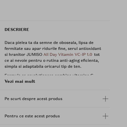
DESCRIERE
Daca pielea ta da semne de oboseala, lipsa de
fermitate sau apar ridurile fine, serul antioxidant
si hranitor JUMISO
All Day Vitamin VC-IP 1.0
tot
ce ai nevoie pentru o rutina anti-aging eficienta,
simpla si adaptabila oricarui tip de ten.
Formula sa revolutionara combina
vitamina C
Vezi mai mult
stabilizata (Ascorbyl Tetraisopalmitate 1%),
Bakuchiol
si Acid Ferulic, recunoscute pentru
proprietatile lor antioxidante si anti-aging
Pe scurt despre acest produs
dovedite dar si
Niacinamida
, care uniformizeaza
rapid tonul pielii si reduce petele pigmentare.
Alte ingredientele atent selectate sunt Adenozina
Pentru ce este acest produs
si Bakuchiolul pentru efectul de fermitate,
Centella Asiatica
Oil care calmeaza iritatiile,