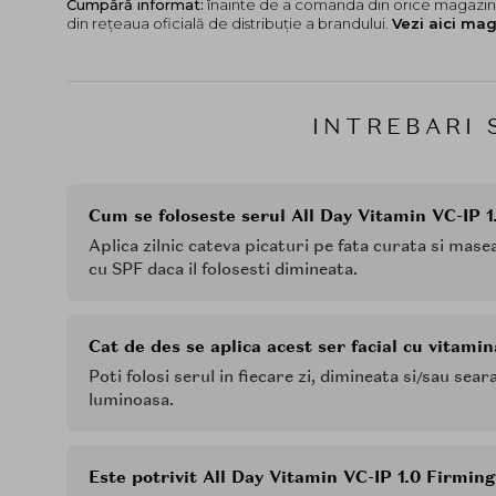
Cumpără informat:
înainte de a comanda din orice magazin,
din rețeaua oficială de distribuție a brandului.
Vezi aici mag
INTREBARI 
Cum se foloseste serul All Day Vitamin VC-IP
Aplica zilnic cateva picaturi pe fata curata si mas
cu SPF daca il folosesti dimineata.
Cat de des se aplica acest ser facial cu vitami
Poti folosi serul in fiecare zi, dimineata si/sau sear
luminoasa.
Este potrivit All Day Vitamin VC-IP 1.0 Firmi