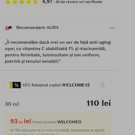
4,97
- 35 de review-uri verificate
Recomandare AURA
„Îl recomandăm dacă vrei un ser de față anti-aging
ușor, cu vitamina C stabilizată 1% și niacinamidă,
pentru fermitate, luminozitate și ton uniform,
potrivit și tenului sensibil.”
-15% folosind codul
WELCOME15
i
110 lei
30 ml
93
lei
folosind codul
WELCOME15
.50
Ai 15% reducere la prima comandă. Reducerea se aplică
pe tot coșul de cumpărături.