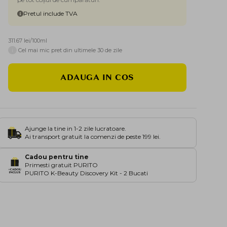
Pretul include TVA
311.67 lei/100ml
i
Cel mai mic pret din ultimele 30 de zile
ADAUGA IN COS
Ajunge la tine in 1-2 zile lucratoare.
Ai transport gratuit la comenzi de peste 199 lei.
Cadou pentru tine
Primesti gratuit PURITO
PURITO K-Beauty Discovery Kit - 2 Bucati