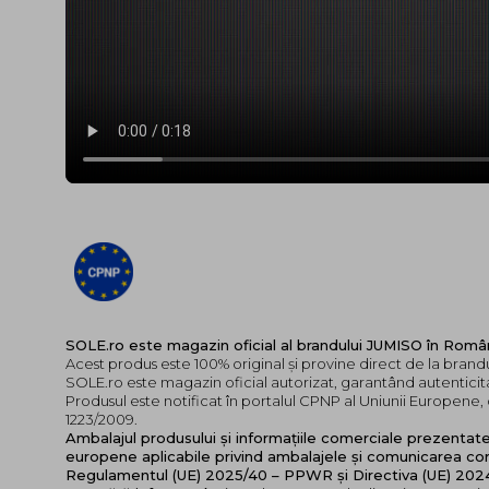
SOLE.ro este magazin oficial al brandului JUMISO în Româ
Acest produs este 100% original și provine direct de la bran
SOLE.ro este magazin oficial autorizat, garantând autenticita
Produsul este notificat în portalul CPNP al Uniunii Europen
1223/2009.
Ambalajul produsului și informațiile comerciale prezentat
europene aplicabile privind ambalajele și comunicarea cor
Regulamentul (UE) 2025/40 – PPWR și Directiva (UE) 20