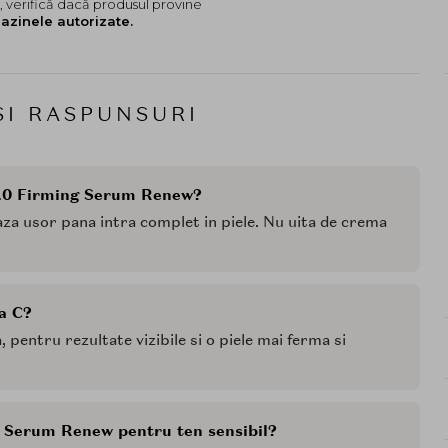
 verifică dacă produsul provine
azinele autorizate.
SI RASPUNSURI
 1.0 Firming Serum Renew?
eaza usor pana intra complet in piele. Nu uita de crema
na C?
a, pentru rezultate vizibile si o piele mai ferma si
ng Serum Renew pentru ten sensibil?