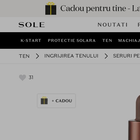
NOUTATI
K-START
PROTECTIE SOLARA
TEN
MACHIA
INGRIJIREA TENULUI
SERURI P
TEN
31