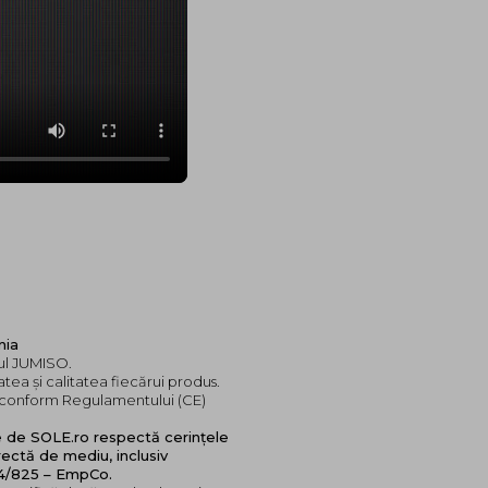
nia
dul JUMISO.
tea și calitatea fiecărui produs.
e, conform Regulamentului (CE)
e de SOLE.ro respectă cerințele
ectă de mediu, inclusiv
24/825 – EmpCo.