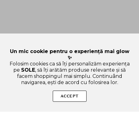
Un mic cookie pentru o experiență mai glow
✨
Folosim cookies ca să îți personalizăm experiența
pe
SOLE
, să îți arătăm produse relevante și să
facem shoppingul mai simplu. Continuând
navigarea, ești de acord cu folosirea lor.
Sperăm că ți-am răspuns la toate întrebările despre
MEDIHEAL Teatree Calming Hydra Serum - ser de fata
ACCEPT
formulat cu extract de arbore de ceai si acid hialuronic, care
contribuie la calmarea pielii sensibile si la hidratarea in
profunzime - 40 ml. Dacă ai și alte curiozități, nu ezita să ne
scrii!
ADAUGA IN COS