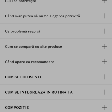
Cui i se potrivește
Beneficii:
Hidrateaza intens fara senzatie lipicioasa
Când s-ar putea să nu fie alegerea potrivită
Calmeaza pielea si reduce senzatia de disconfort
Ajuta la echilibrarea excesului de sebum
Contribuie la o textura mai neteda si un aspect
Ce problemă rezolvă
mai uniform
Lasa pielea proaspata, confortabila si echilibrata
Cum se compară cu alte produse
Dupa curatarea tenului si aplicarea tonerului, aplicati
1-2 pompite de ser pe fata si pe gat. Masati usor sau
tapotati pana la absorbtia completa. Utilizati dimineata
Când apare ca recomandare
si seara, apoi aplicati o crema hidratanta. In timpul
zilei, completati rutina cu protectie solara.
CUM SE FOLOSESTE
CUM SE INTEGREAZA IN RUTINA TA
COMPOZITIE