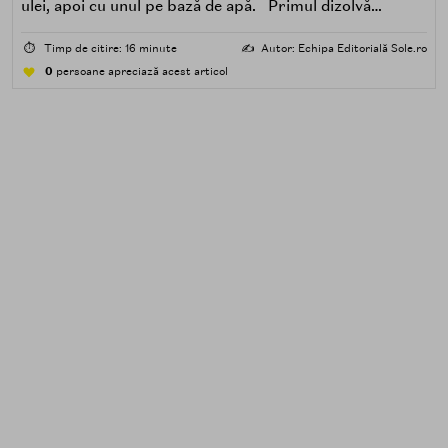
ulei, apoi cu unul pe bază de apă. Primul dizolvă
impuritățile grase — SPF, machiaj, sebum, particule de
poluare. Al doilea îndepărtează impuritățile solubile în
⏱️
Timp de citire: 16 minute
✍️
Autor: Echipa Editorială Sole.ro
apă — transpirație, praf, reziduuri.
0
persoane apreciază acest articol