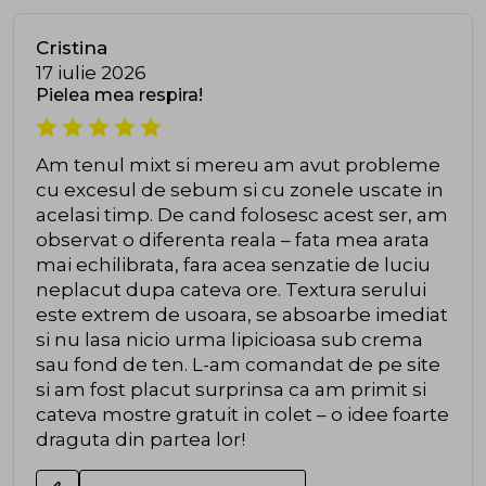
Cristina
17 iulie 2026
Pielea mea respira!
Am tenul mixt si mereu am avut probleme
cu excesul de sebum si cu zonele uscate in
acelasi timp. De cand folosesc acest ser, am
observat o diferenta reala – fata mea arata
mai echilibrata, fara acea senzatie de luciu
neplacut dupa cateva ore. Textura serului
este extrem de usoara, se absoarbe imediat
si nu lasa nicio urma lipicioasa sub crema
sau fond de ten. L-am comandat de pe site
si am fost placut surprinsa ca am primit si
cateva mostre gratuit in colet – o idee foarte
draguta din partea lor!