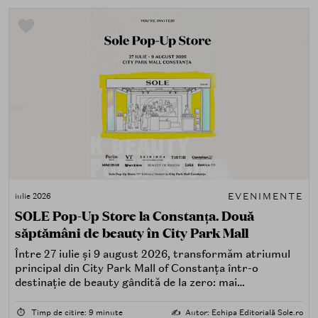
EVENIMENTE
iulie 2026
SOLE Pop-Up Store la Constanța. Două
săptămâni de beauty în City Park Mall
Între 27 iulie și 9 august 2026, transformăm atriumul
principal din City Park Mall of Constanța într-o
destinație de beauty gândită de la zero: mai
spectaculoasă, mai interactivă și mai aproape de felul în
care îți place, de fapt, să descoperi produse — testând,
⏱️
Timp de citire: 9 minute
✍️
Autor: Echipa Editorială Sole.ro