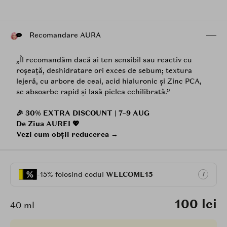
Recomandare AURA
„Îl recomandăm dacă ai ten sensibil sau reactiv cu
roșeață, deshidratare ori exces de sebum; textura
lejeră, cu arbore de ceai, acid hialuronic și Zinc PCA,
se absoarbe rapid și lasă pielea echilibrată.”
🎉 30% EXTRA DISCOUNT | 7–9 AUG
De Ziua AUREI 💖
Vezi cum obții reducerea →
-15% folosind codul
WELCOME15
i
100 lei
40 ml