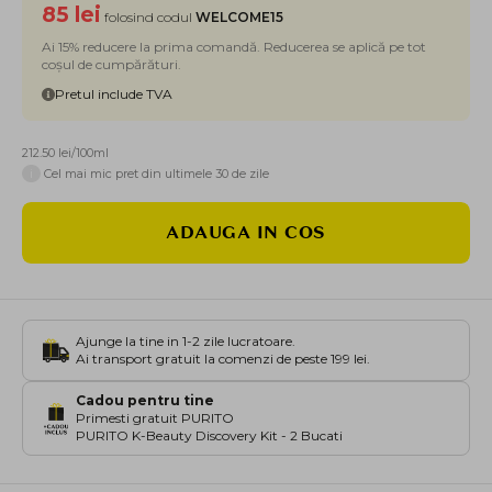
85 lei
folosind codul
WELCOME15
Ai 15% reducere la prima comandă. Reducerea se aplică pe tot
coșul de cumpărături.
Pretul include TVA
212.50 lei/100ml
i
Cel mai mic pret din ultimele 30 de zile
ADAUGA IN COS
Ajunge la tine in 1-2 zile lucratoare.
Ai transport gratuit la comenzi de peste 199 lei.
Cadou pentru tine
Primesti gratuit PURITO
PURITO K-Beauty Discovery Kit - 2 Bucati