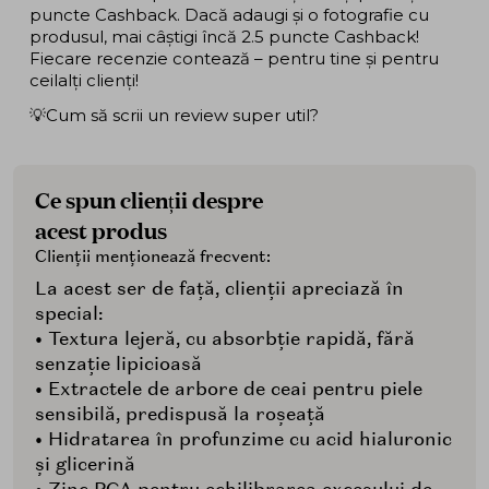
puncte Cashback. Dacă adaugi și o fotografie cu
produsul, mai câștigi încă 2.5 puncte Cashback!
Fiecare recenzie contează – pentru tine și pentru
ceilalți clienți!
💡Cum să scrii un review super util?
Ce spun clienții despre
acest produs
Clienții menționează frecvent:
La acest ser de față, clienții apreciază în
special:
• Textura lejeră, cu absorbție rapidă, fără
senzație lipicioasă
• Extractele de arbore de ceai pentru piele
sensibilă, predispusă la roșeață
• Hidratarea în profunzime cu acid hialuronic
și glicerină