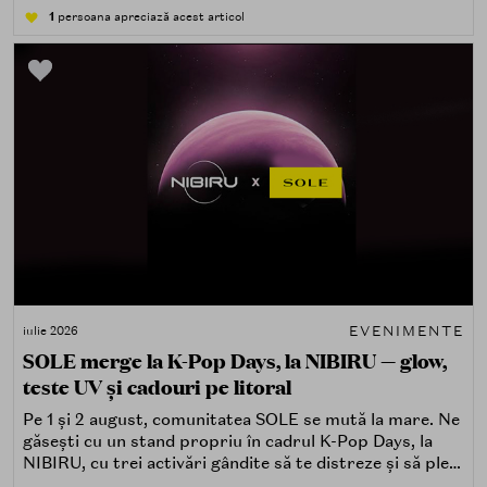
atingând, comparând, întrebând.
1
persoana apreciază acest articol
EVENIMENTE
iulie 2026
SOLE merge la K-Pop Days, la NIBIRU — glow,
teste UV și cadouri pe litoral
Pe 1 și 2 august, comunitatea SOLE se mută la mare. Ne
găsești cu un stand propriu în cadrul K-Pop Days, la
NIBIRU, cu trei activări gândite să te distreze și să pleci
acasă cu ceva în plus.