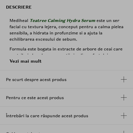
DESCRIERE
Mediheal
Teatree Calming Hydra Serum
este un ser
facial cu textura lejera, conceput pentru a calma pielea
sensibila, a hidrata in profunzime si a ajuta la
echilibrarea excesului de sebum.
Formula este bogata in extracte de arbore de ceai care
contribuie la calmarea rosetii si a disconfortului
Vezi mai mult
asociat pielii reactive sau cu imperfectiuni, in timp ce
acidul hialuronic
sustine hidratarea si ajuta la
mentinerea unui aspect suplu si confortabil.
Pe scurt despre acest produs
In completare,
Zinc PCA
contribuie la reglarea
excesului de sebum si la mentinerea unui aspect
echilibrat al pielii.
Pentru ce este acest produs
Serul se absoarbe rapid, fara senzatie lipicioasa, si lasa
pielea hidratata, neteda si echilibrata. Este potrivit
Întrebări la care răspunde acest produs
pentru utilizarea zilnica, mai ales atunci cand pielea se
confrunta cu roseata, deshidratare, exces de sebum
sau textura neuniforma.