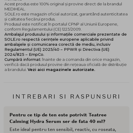
Acest produs este 100% original și provine direct de la brandul
MEDIHEAL.
SOLE.ro este magazin oficial autorizat, garantând autenticitatea
și calitatea fiecărui produs.
Produsul este notificat în portalul CPNP al Uniunii Europene,
conform Regulamentului (CE) 1223/2009.
Ambalajul produsului și informațiile comerciale prezentate de
SOLE.ro respectă cerințele europene aplicabile privind
ambalajele și comunicarea corectă de mediu, inclusiv
Regulamentul (UE) 2025/40 – PPWR și Directiva (UE)
2024/825 – EmpCo.
Cumpără informat:
înainte de a comanda din orice magazin,
verifică dacă produsul provine din rețeaua oficială de distribuție
a brandului.
Vezi aici magazinele autorizate.
INTREBARI SI RASPUNSURI
Pentru ce tip de ten este potrivit Teatree
Calming Hydra Serum ser de fata 40 ml?
Este ideal pentru ten sensibil, reactiv, cu roseata,