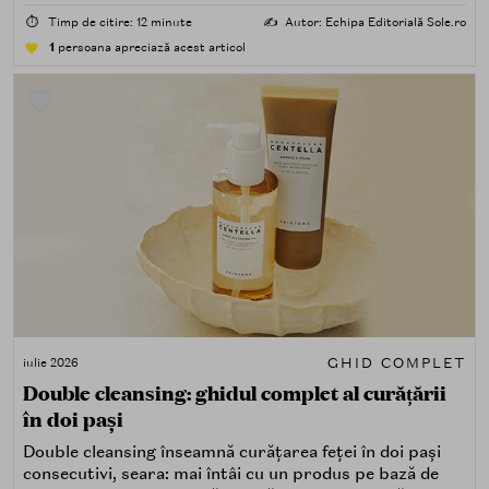
⏱️
Timp de citire: 12 minute
✍️
Autor: Echipa Editorială Sole.ro
1
persoana apreciază acest articol
GHID COMPLET
iulie 2026
Double cleansing: ghidul complet al curățării
în doi pași
Double cleansing înseamnă curățarea feței în doi pași
consecutivi, seara: mai întâi cu un produs pe bază de