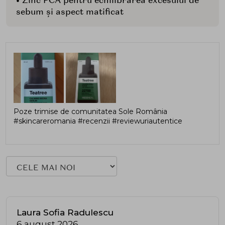
• Zinc PCA pentru echilibrarea excesului de
sebum și aspect matificat
Poze trimise de comunitatea Sole România
#skincareromania #recenzii #reviewuriautentice
Laura Sofia Radulescu
6 august 2026