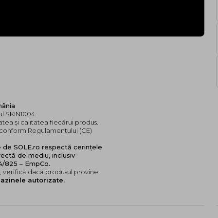
mânia
ul SKIN1004.
tea și calitatea fiecărui produs.
e, conform Regulamentului (CE)
e de SOLE.ro respectă cerințele
ectă de mediu, inclusiv
24/825 – EmpCo.
 verifică dacă produsul provine
azinele autorizate.