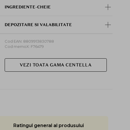
Acest ser usor poate fi utilizat in mai multe
INGREDIENTE-CHEIE
moduri, inclusiv in amestec cu crema preferata,
saturat in dischete de bumbac ca o masca, sau
chiar amestecat cu apa pentru a crea un mist pe
DEPOZITARE SI VALABILITATE
care il puteti folosi pe tot parcursul zilei.
Cod EAN: 8809913830788
Cod memoX: F76479
VEZI TOATA GAMA CENTELLA
Ratingul general al produsului