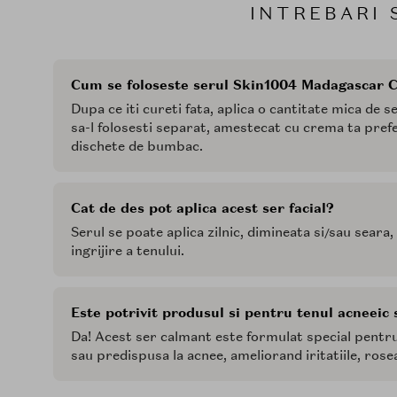
INTREBARI 
Cum se foloseste serul Skin1004 Madagascar 
Dupa ce iti cureti fata, aplica o cantitate mica de s
sa-l folosesti separat, amestecat cu crema ta pref
dischete de bumbac.
Cat de des pot aplica acest ser facial?
Serul se poate aplica zilnic, dimineata si/sau seara, 
ingrijire a tenului.
Este potrivit produsul si pentru tenul acneeic 
Da! Acest ser calmant este formulat special pentru 
sau predispusa la acnee, ameliorand iritatiile, rosea