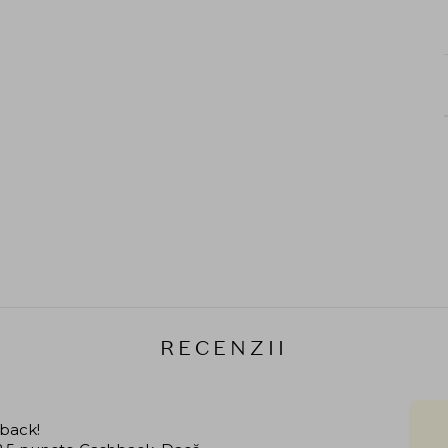
RECENZII
hback!