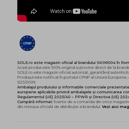
SOLE.ro este magazin oficial al brandului SKIN1004 în Ro
Acest produs este 100% original și provine direct de la brand
SOLE.ro este magazin oficial autorizat, garantând autenticita
Produsul este notificat în portalul CPNP al Uniunii Europen
1223/2009.
Ambalajul produsului și informațiile comerciale prezentat
europene aplicabile privind ambalajele și comunicarea cor
Regulamentul (UE) 2025/40 – PPWR și Directiva (UE) 20
Cumpără informat:
înainte de a comanda din orice magazin,
din rețeaua oficială de distribuție a brandului.
Vezi aici mag