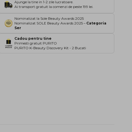
Ajunge la tine in 1-2 zile lucratoare.
Ai transport gratuit la comenzi de peste 199 lei.
Nominalizat la Sole Beauty Awards 2025
Nominalizat SOLE Beauty Awards 2025 –
Categoria
Ser
Cadou pentru tine
Primesti gratuit PURITO
PURITO K-Beauty Discovery Kit - 2 Bucati