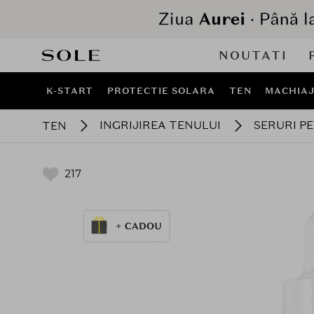
NOUTATI
K-START
PROTECTIE SOLARA
TEN
MACHIA
INGRIJIREA TENULUI
SERURI P
TEN
217