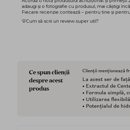
Acordă o notă produsului achiziționat și primeșt
adaugi și o fotografie cu produsul, mai câștigi în
Fiecare recenzie contează – pentru tine și pentru ce
💡Cum să scrii un review super util?
Ce spun clienții
Clienții menționează f
despre acest
La acest ser de față,
• Extractul de Cent
produs
• Formula simplă, cu
• Utilizarea flexibi
• Potențialul de hid