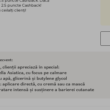
i 2.5 puncte Cashback. Dacă
că 2.5 puncte Cashback!
ilalți clienți!
recvent:
 clienții apreciază în special:
ella Asiatica, cu focus pe calmare
 apă, glicerină și butylene glycol
lă: aplicare directă, cu cremă sau ca mască
ratare intensă și susținere a barierei cutanate