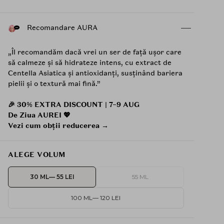
Recomandare AURA
„Îl recomandăm dacă vrei un ser de față ușor care
să calmeze și să hidrateze intens, cu extract de
Centella Asiatica și antioxidanți, susținând bariera
pielii și o textură mai fină.”
🎉 30% EXTRA DISCOUNT | 7–9 AUG
De Ziua AUREI 💖
Vezi cum obții reducerea →
ALEGE VOLUM
30 ML
— 55 LEI
55 ML
100 ML
— 120 LEI