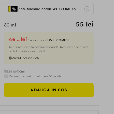
-15% folosind codul
WELCOME15
i
55 lei
30 ml
46
lei
folosind codul
WELCOME15
.75
Ai 15% reducere la prima comandă. Reducerea se aplică
pe tot coșul de cumpărături.
Pretul include TVA
155.84 lei/100ml
i
Cel mai mic pret din ultimele 30 de zile
ADAUGA IN COS