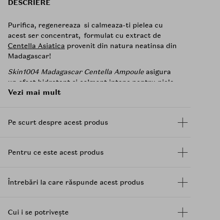
DESCRIERE
Purifica, regenereaza si calmeaza-ti pielea cu
acest ser concentrat, formulat cu extract de
Centella Asiatica
provenit din natura neatinsa din
Madagascar!
Skin1004 Madagascar Centella Ampoule
asigura
un efect hidratant si calmant intens pentru piele,
Vezi mai mult
in timp ce ii intareste bariera cutanata pentru un
aspect mai sanatos. Acesta patrunde in
profunzime in piele, calmeaza si imbunatateste
Pe scurt despre acest produs
textura acesteia deteriorata de mediile dure,
fiind excelenta pentru toate tipurile de piele.
Particularitatea centellei din Madagascar se
Pentru ce este acest produs
regaseste in conditiile de intretinere a acesteia.
Cultivarea centellei pentru produsele marca
SKIN1004 se desfasoara in 17 regiuni speciale, care
Întrebări la care răspunde acest produs
sunt protejate cu grija si mentinute curate. Toti
muncitorii si asamblatorii sunt supusi unei
pregatiri speciale pentru a nu afecta natura
Cui i se potrivește