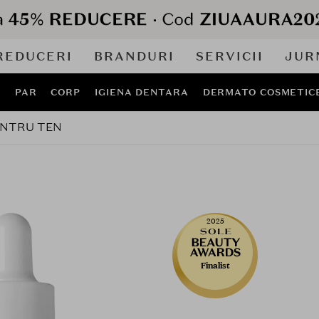
REDUCERI
BRANDURI
SERVICII
JUR
J
PAR
CORP
IGIENA DENTARA
DERMATO COSMETIC
ENTRU TEN
2025
Finalist