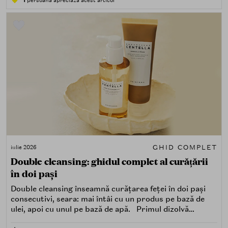
1
persoana apreciază acest articol
GHID COMPLET
iulie 2026
Double cleansing: ghidul complet al curățării
în doi pași
Double cleansing înseamnă curățarea feței în doi pași
consecutivi, seara: mai întâi cu un produs pe bază de
ulei, apoi cu unul pe bază de apă. Primul dizolvă
impuritățile grase — SPF, machiaj, sebum, particule de