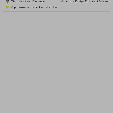
poluare. Al doilea îndepărtează impuritățile solubile în
⏱️
Timp de citire: 16 minute
✍️
Autor: Echipa Editorială Sole.ro
apă — transpirație, praf, reziduuri.
0
persoane apreciază acest articol