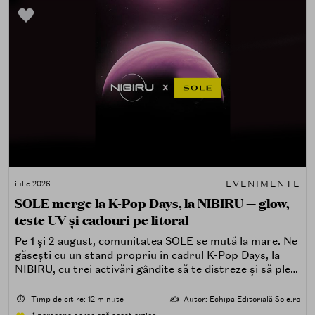
EVENIMENTE
iulie 2026
SOLE merge la K-Pop Days, la NIBIRU — glow,
teste UV și cadouri pe litoral
Pe 1 și 2 august, comunitatea SOLE se mută la mare. Ne
găsești cu un stand propriu în cadrul K-Pop Days, la
NIBIRU, cu trei activări gândite să te distreze și să pleci
acasă cu ceva în plus.
⏱️
Timp de citire: 12 minute
✍️
Autor: Echipa Editorială Sole.ro