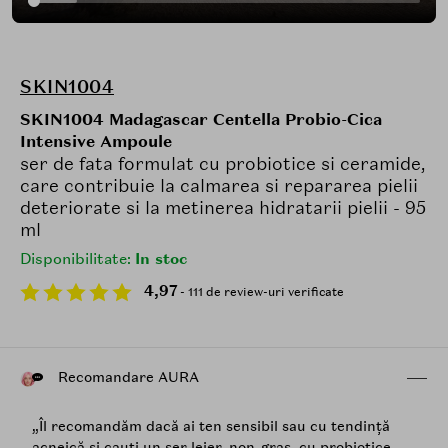
SKIN1004
SKIN1004 Madagascar Centella Probio-Cica
Intensive Ampoule
ser de fata formulat cu probiotice si ceramide,
care contribuie la calmarea si repararea pielii
deteriorate si la metinerea hidratarii pielii - 95
ml
Disponibilitate:
In stoc
4,97
- 111 de review-uri verificate
Recomandare AURA
„Îl recomandăm dacă ai ten sensibil sau cu tendință
acneică și cauți un ser lejer, non-gras, cu probiotice,