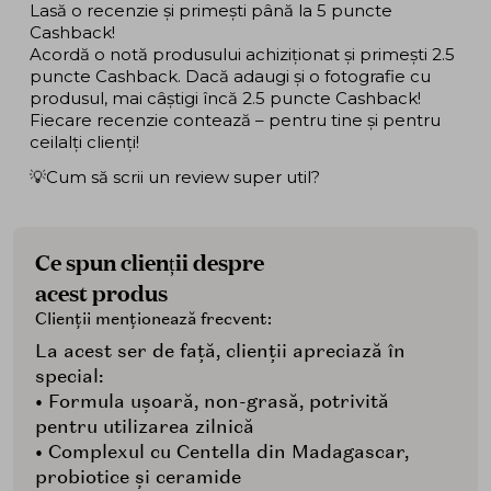
Lasă o recenzie și primești până la 5 puncte
Cashback!
Acordă o notă produsului achiziționat și primești 2.5
puncte Cashback. Dacă adaugi și o fotografie cu
produsul, mai câștigi încă 2.5 puncte Cashback!
Fiecare recenzie contează – pentru tine și pentru
ceilalți clienți!
💡Cum să scrii un review super util?
Ce spun clienții despre
acest produs
Clienții menționează frecvent:
La acest ser de față, clienții apreciază în
special:
• Formula ușoară, non-grasă, potrivită
pentru utilizarea zilnică
• Complexul cu Centella din Madagascar,
probiotice și ceramide