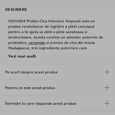
DESCRIERE
SKIN1004 Probio-Cica Intensive Ampoule este un
produs revolutionar de ingrijire a pielii conceput
pentru a te ajuta sa obtii o piele sanatoasa si
stralucitoare. Acesta contine un amestec puternic de
probiotice,
ceramide
si extract de cica din Insula
Madagascar, trei ingrediente puternice care
actioneaza impreuna pentru a calma si repara pielea
Vezi mai mult
deteriorata.
Serul intensiv ajuta la imbunatatirea texturii si
Pe scurt despre acest produs
tonusului pielii, reduce inflamatia si protejeaza
impotriva factorilor de stres din mediul inconjurator.
De asemenea, asigura o hidratare intensa, lasand
Pentru ce este acest produs
pielea catifelata, neteda si hranita.
Cu o formula sa usoara si non-grasa, serul intensiv este
perfect pentru toate tipurile de piele, in special pentru
Întrebări la care răspunde acest produs
cea sensibila sau cu tendinta acneica. Nu contine
substante chimice nocive, cum ar fi parabeni, sulfati si