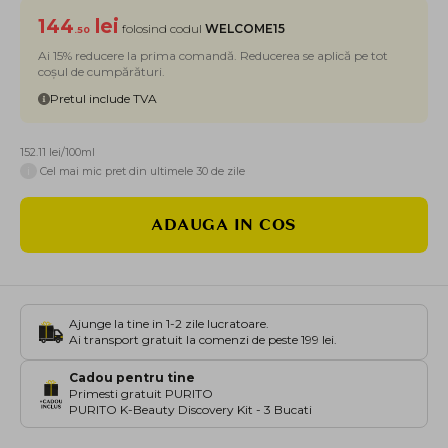
144
lei
folosind codul
WELCOME15
.50
Ai 15% reducere la prima comandă. Reducerea se aplică pe tot
coșul de cumpărături.
Pretul include TVA
152.11 lei/100ml
i
Cel mai mic pret din ultimele 30 de zile
ADAUGA IN COS
Ajunge la tine in 1-2 zile lucratoare.
Ai transport gratuit la comenzi de peste 199 lei.
Cadou pentru tine
Primesti gratuit PURITO
PURITO K-Beauty Discovery Kit - 3 Bucati