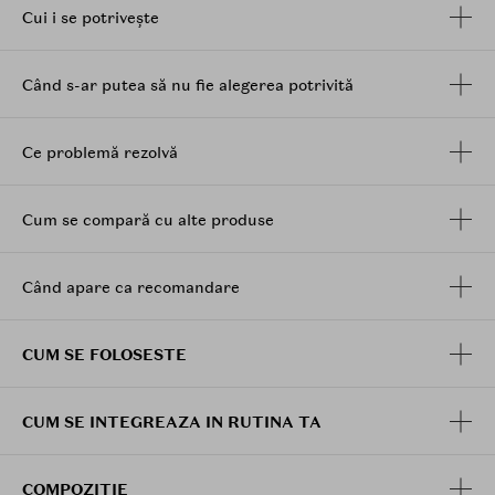
parfumuri sintetice, ceea ce il face delicat si sigur
Cui i se potrivește
pentru utilizarea zilnica.
Mod de utilizare:
Când s-ar putea să nu fie alegerea potrivită
Aplicati cateva picaturi din serul SKIN1004 Probio-Cica
Intensive Ampoule pe fata dupa curatare si tonifiere, si
Ce problemă rezolvă
masati usor. Pentru rezultate optime, folositi-l zilnic ca
parte a rutinei de ingrijire a pielii.
Cum se compară cu alte produse
Când apare ca recomandare
CUM SE FOLOSESTE
CUM SE INTEGREAZA IN RUTINA TA
COMPOZITIE