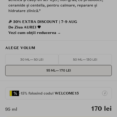
ceramide și centella, pentru calmare, reparare și
hidratare zilnică.”
🎉 30% EXTRA DISCOUNT | 7–9 AUG
De Ziua AUREI 💖
Vezi cum obții reducerea →
ALEGE VOLUM
30 ML
— 50 LEI
50 ML
— 130 LEI
95 ML
— 170 LEI
-15% folosind codul
WELCOME15
i
170 lei
95 ml