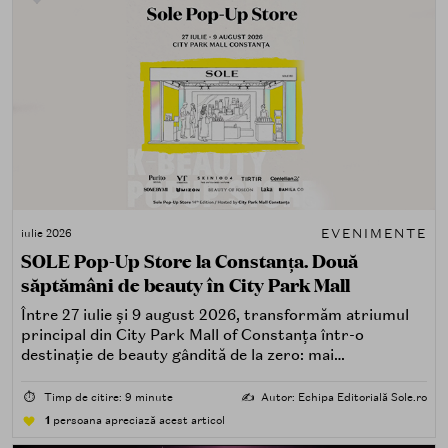
EVENIMENTE
iulie 2026
SOLE Pop-Up Store la Constanța. Două
săptămâni de beauty în City Park Mall
Între 27 iulie și 9 august 2026, transformăm atriumul
principal din City Park Mall of Constanța într-o
destinație de beauty gândită de la zero: mai
spectaculoasă, mai interactivă și mai aproape de felul în
care îți place, de fapt, să descoperi produse — testând,
⏱️
Timp de citire: 9 minute
✍️
Autor: Echipa Editorială Sole.ro
atingând, comparând, întrebând.
1
persoana apreciază acest articol