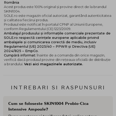
România
Acest produs este 100% original și provine direct de la brandul
SKIN1004.
SOLE.ro este magazin oficial autorizat, garantând autenticitatea
și calitatea fiecărui produs.
Produsul este notificat în portalul CPNP al Uniunii Europene,
conform Regulamentului (CE) 1223/2009.
Ambalajul produsului și informațiile comerciale prezentate de
SOLE.ro respectă cerințele europene aplicabile privind
ambalajele și comunicarea corectă de mediu, inclusiv
Regulamentul (UE) 2025/40 – PPWR și Directiva (UE)
2024/825 – EmpCo.
Cumpără informat:
înainte de a comanda din orice magazin,
verifică dacă produsul provine din rețeaua oficială de distribuție
a brandului.
Vezi aici magazinele autorizate.
INTREBARI SI RASPUNSURI
Cum se foloseste SKIN1004 Probio-Cica
Intensive Ampoule?