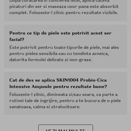
Dupa curatarea si tonifierea fetei, aplica cateva
picaturi din ser si maseaza usor pana este absorbit
complet. Foloseste-l zilnic pentru rezultate vizibile.
Pentru ce tip de piele este potrivit acest ser
facial?
Este potrivit pentru toate tipurile de piele, mai ales
pentru pielea sensibila sau cu tendinta acneica,
datorita formulei delicate si non-grase.
Cat de des se aplica SKIN1004 Probio-Cica
Intensive Ampoule pentru rezultate bune?
Foloseste-l zilnic, dimineata si/sau seara, ca parte a
rutinei tale de ingrijire, pentru a te bucura de o piele
sanatoasa, calma si stralucitoare.