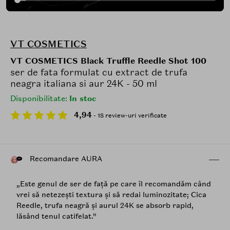
VT COSMETICS
VT COSMETICS Black Truffle Reedle Shot 100
ser de fata formulat cu extract de trufa
neagra italiana si aur 24K - 50 ml
Disponibilitate:
In stoc
4,94
- 18 review-uri verificate
Recomandare AURA
„Este genul de ser de față pe care îl recomandăm când
vrei să netezești textura și să redai luminozitate; Cica
Reedle, trufa neagră și aurul 24K se absorb rapid,
lăsând tenul catifelat.”