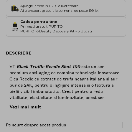
Ajunge la tine in 1-2 zile lucratoare.
Ai transport gratuit la comenzi de peste 199 lei.
Cadou pentru tine
Primesti gratuit PURITO
PURITO K-Beauty Discovery Kit - 3 Bucati
DESCRIERE
VT
Black Truffle Reedle Shot 100
este un ser
premium anti-aging ce combina tehnologia inovatoare
Cica Reedle cu extract de trufa neagra italiana si aur
pur de 24K, pentru o ingrijire intensa si o textura a
pielii vizibil imbunatatita. Creat pentru a reda
vitalitate, elasticitate si luminozitate, acest ser
transforma rutina zilnica de ingrijire intr-o experienta
Vezi mai mult
de revitalizare completa.
Formula sa unica se bazeaza pe tehnologia Cica Reedle,
Pe scurt despre acest produs
un sistem de livrare inspirat de micro-ace, ce foloseste
micro-particule minerale pentru a stimula pielea si a