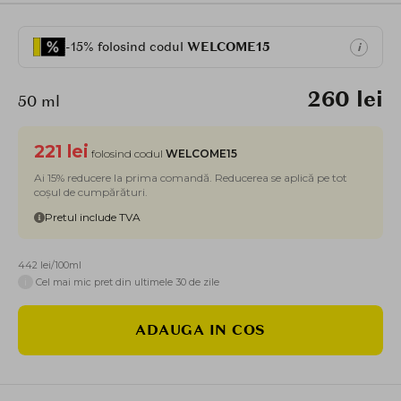
-15% folosind codul
WELCOME15
i
260 lei
50 ml
221 lei
folosind codul
WELCOME15
Ai 15% reducere la prima comandă. Reducerea se aplică pe tot
coșul de cumpărături.
Pretul include TVA
442 lei/100ml
i
Cel mai mic pret din ultimele 30 de zile
ADAUGA IN COS