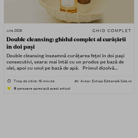
GHID COMPLET
iulie 2026
Double cleansing: ghidul complet al curățării
în doi pași
Double cleansing înseamnă curățarea feței în doi pași
consecutivi, seara: mai întâi cu un produs pe bază de
ulei, apoi cu unul pe bază de apă. Primul dizolvă
impuritățile grase — SPF, machiaj, sebum, particule de
poluare. Al doilea îndepărtează impuritățile solubile în
⏱️
Timp de citire: 16 minute
✍️
Autor: Echipa Editorială Sole.ro
apă — transpirație, praf, reziduuri.
0
persoane apreciază acest articol