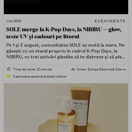
EVENIMENTE
iulie 2026
SOLE merge la K-Pop Days, la NIBIRU — glow,
teste UV și cadouri pe litoral
Pe 1 și 2 august, comunitatea SOLE se mută la mare. Ne
găsești cu un stand propriu în cadrul K-Pop Days, la
NIBIRU, cu trei activări gândite să te distreze și să pleci
acasă cu ceva în plus.
⏱️
Timp de citire: 12 minute
✍️
Autor: Echipa Editorială Sole.ro
1
persoana apreciază acest articol