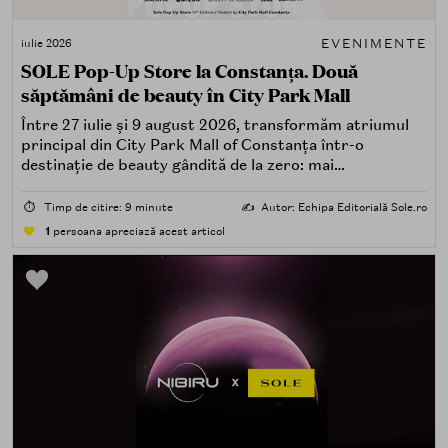
EVENIMENTE
iulie 2026
SOLE Pop-Up Store la Constanța. Două
săptămâni de beauty în City Park Mall
Între 27 iulie și 9 august 2026, transformăm atriumul
principal din City Park Mall of Constanța într-o
destinație de beauty gândită de la zero: mai
spectaculoasă, mai interactivă și mai aproape de felul în
care îți place, de fapt, să descoperi produse — testând,
⏱️
Timp de citire: 9 minute
✍️
Autor: Echipa Editorială Sole.ro
atingând, comparând, întrebând.
1
persoana apreciază acest articol