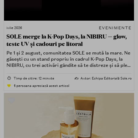
EVENIMENTE
iulie 2026
SOLE merge la K-Pop Days, la NIBIRU — glow,
teste UV și cadouri pe litoral
Pe 1 și 2 august, comunitatea SOLE se mută la mare. Ne
găsești cu un stand propriu în cadrul K-Pop Days, la
NIBIRU, cu trei activări gândite să te distreze și să pleci
acasă cu ceva în plus.
⏱️
Timp de citire: 12 minute
✍️
Autor: Echipa Editorială Sole.ro
1
persoana apreciază acest articol