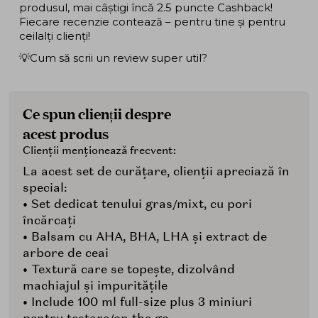
produsul, mai câștigi încă 2.5 puncte Cashback!
Fiecare recenzie contează – pentru tine și pentru
ceilalți clienți!
💡Cum să scrii un review super util?
Ce spun clienții despre
acest produs
Clienții menționează frecvent:
La acest set de curățare, clienții apreciază în
special:
• Set dedicat tenului gras/mixt, cu pori
încărcați
• Balsam cu AHA, BHA, LHA și extract de
arbore de ceai
• Textură care se topește, dizolvând
machiajul și impuritățile
• Include 100 ml full-size plus 3 miniuri
pentru testare/on the go