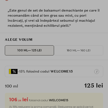
„Este genul de set de balsamuri demachiante pe care îl
recomandăm când ai ten gras sau mixt, cu pori
încărcați, și vrei să îndepărtezi sebumul și machiajul
rezistent, menținând echilibrul pielii.”
ALEGE VOLUM
100 ML
— 125 LEI
180 ML
— 160 LEI
-15% folosind codul
WELCOME15
i
125 lei
100 ml
106
lei
folosind codul
WELCOME15
.25
Ai 15% reducere la prima comandă. Reducerea se aplică pe tot