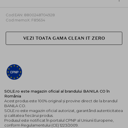
Cod EAN: 8800248704928
Cod memoX: F85634
VEZI TOATA GAMA CLEAN IT ZERO
SOLE.ro este magazin oficial al brandului BANILA CO în
România
Acest produs este 100% original și provine direct de la brandul
BANILA CO.
SOLE.ro este magazin oficial autorizat, garantând autenticitatea
și calitatea fiecărui produs.
Produsul este notificat în portalul CPNP al Uniunii Europene,
conform Regulamentului (CE) 1223/2009.