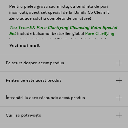
Pentru pielea grasa sau mixta, cu tendinta de pori
incarcati, acest set special de la Banila Co Clean It
Zero aduce solutia completa de curatare!
Tea Tree-EX Pore Clarifying Cleansing Balm Special
Set
include balsamul bestseller global
Pore Clarifying
in varianta full-size de 100ml, alaturi de trei mini-
Vezi mai mult
versiuni de 7ml a celorlalte formule iconice Clean It
Zero. Este cadoul perfect pentru tine sau pentru
cineva drag si o ocazie excelenta de a testa intreaga
Pe scurt despre acest produs
gama.
Formula vegana a balsamului
Pore Clarifying
combina Tri-Peel Acid Blend, un amestec de
AHA
,
Pentru ce este acest produs
BHA
si LHA conceput pentru a ajuta la eliminarea
celulelor moarte de pe suprafata pielii cu extractul de
arbore de ceai si o textura care se topeste pe piele,
Întrebări la care răspunde acest produs
dizolvand machiajul si impuritatile, in timp ce regleaza
productia de sebum si ajuta la minimizarea aspectului
porilor. Este alegerea perfecta pentru tenul predispus
Cui i se potrivește
la imperfectiuni, fara a compromite hidratarea.