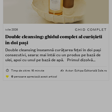
GHID COMPLET
iulie 2026
Double cleansing: ghidul complet al curățării
în doi pași
Double cleansing înseamnă curățarea feței în doi pași
consecutivi, seara: mai întâi cu un produs pe bază de
ulei, apoi cu unul pe bază de apă. Primul dizolvă
impuritățile grase — SPF, machiaj, sebum, particule de
poluare. Al doilea îndepărtează impuritățile solubile în
⏱️
Timp de citire: 16 minute
✍️
Autor: Echipa Editorială Sole.ro
apă — transpirație, praf, reziduuri.
0
persoane apreciază acest articol