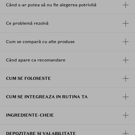
Beneficii:
Când s-ar putea să nu fie alegerea potrivită
Indeparteaza sebumul si machiajul rezistent
Ajuta la purificarea porilor si previne incarcarea
Ce problemă rezolvă
lor
Lasa tenul curat, proaspat si echilibrat
Vegan si hipoalergenic
Cum se compară cu alte produse
Bonus: 3 mini-uri Clean It Zero pentru testare si
curatare on the go
Transforma demachierea intr-un ritual de rasfat! Doar
Când apare ca recomandare
aplica o cantitate mica pe pielea uscata, maseaza cu
miscari circulare pentru a topi machiajul si
CUM SE FOLOSESTE
impuritatile, emulsioneaza cu putina apa si clateste.
CUM SE INTEGREAZA IN RUTINA TA
INGREDIENTE-CHEIE
DEPOZITARE SI VALABILITATE