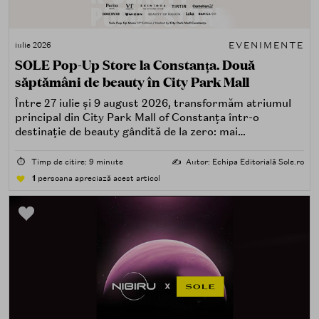
EVENIMENTE
iulie 2026
SOLE Pop-Up Store la Constanța. Două
săptămâni de beauty în City Park Mall
Între 27 iulie și 9 august 2026, transformăm atriumul
principal din City Park Mall of Constanța într-o
destinație de beauty gândită de la zero: mai
spectaculoasă, mai interactivă și mai aproape de felul în
care îți place, de fapt, să descoperi produse — testând,
⏱️
Timp de citire: 9 minute
✍️
Autor: Echipa Editorială Sole.ro
atingând, comparând, întrebând.
1
persoana apreciază acest articol