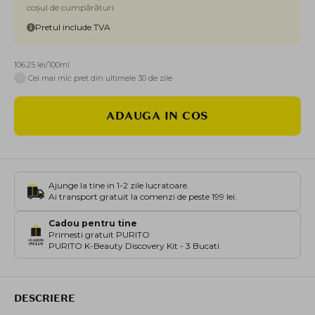
coșul de cumpărături.
Pretul include TVA
106.25 lei/100ml
i
Cel mai mic pret din ultimele 30 de zile
ADAUGA IN COS
Ajunge la tine in 1-2 zile lucratoare.
Ai transport gratuit la comenzi de peste 199 lei.
Cadou pentru tine
Primesti gratuit PURITO
PURITO K-Beauty Discovery Kit - 3 Bucati
DESCRIERE