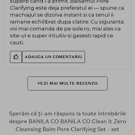
superb cand l-a primit. Balsamul Pore
Clarifying este deja preferatul ei — spune ca
machiajul se dizolva instant si ca tenul ii
ramane echilibrat dupa clatire. Cu siguranta
voi mai comanda de pe sole.ro, mai ales ca
site-ul e super intuitiv si gasesti rapid ce
cauti.
ADAUGA UN COMENTARIU
VEZI MAI MULTE RECENZII
Sperăm că ți-am răspuns la toate întrebările
despre BANILA CO BANILA CO Clean it Zero
Cleansing Balm Pore Clarifying Set - set