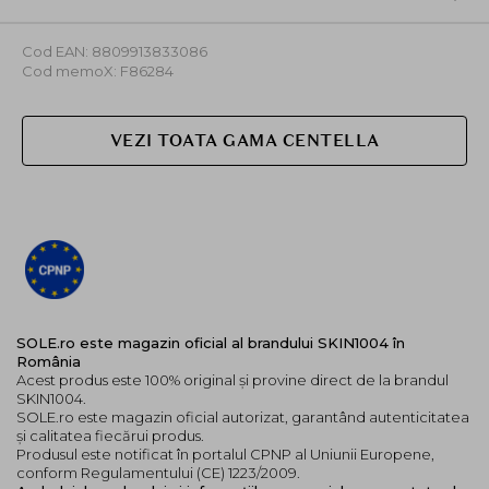
Cod EAN: 8809913833086
Cod memoX: F86284
VEZI TOATA GAMA CENTELLA
SOLE.ro este magazin oficial al brandului SKIN1004 în
România
Acest produs este 100% original și provine direct de la brandul
SKIN1004.
SOLE.ro este magazin oficial autorizat, garantând autenticitatea
și calitatea fiecărui produs.
Produsul este notificat în portalul CPNP al Uniunii Europene,
conform Regulamentului (CE) 1223/2009.