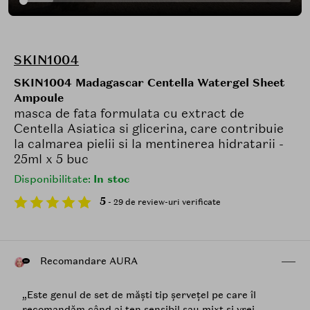
SKIN1004
SKIN1004 Madagascar Centella Watergel Sheet
Ampoule
masca de fata formulata cu extract de
Centella Asiatica si glicerina, care contribuie
la calmarea pielii si la mentinerea hidratarii -
25ml x 5 buc
Disponibilitate:
In stoc
5
- 29 de review-uri verificate
Recomandare AURA
„Este genul de set de măști tip șervețel pe care îl
recomandăm când ai ten sensibil sau mixt și vrei