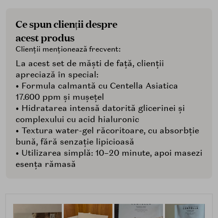
Ce spun clienții despre
acest produs
Clienții menționează frecvent:
La acest set de măști de față, clienții
apreciază în special:
• Formula calmantă cu Centella Asiatica
17.600 ppm și mușețel
• Hidratarea intensă datorită glicerinei și
complexului cu acid hialuronic
• Textura water-gel răcoritoare, cu absorbție
bună, fără senzație lipicioasă
• Utilizarea simplă: 10–20 minute, apoi masezi
esența rămasă