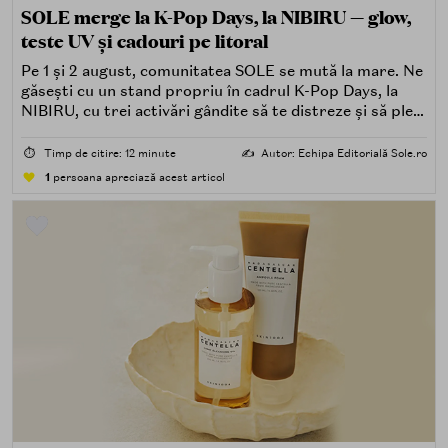
SOLE merge la K-Pop Days, la NIBIRU — glow,
teste UV și cadouri pe litoral
Pe 1 și 2 august, comunitatea SOLE se mută la mare. Ne
găsești cu un stand propriu în cadrul K-Pop Days, la
NIBIRU, cu trei activări gândite să te distreze și să pleci
acasă cu ceva în plus.
⏱️
Timp de citire: 12 minute
✍️
Autor: Echipa Editorială Sole.ro
1
persoana apreciază acest articol