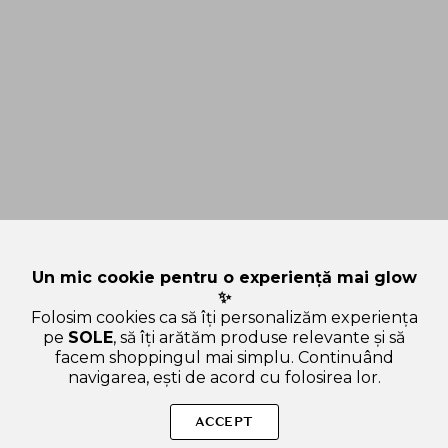
Un mic cookie pentru o experiență mai glow
✨
Folosim cookies ca să îți personalizăm experiența
pe
SOLE
, să îți arătăm produse relevante și să
facem shoppingul mai simplu. Continuând
navigarea, ești de acord cu folosirea lor.
Sperăm că ți-am răspuns la toate întrebările despre SKIN1004
Madagascar Centella Watergel Sheet Ampoule - masca de fata
ACCEPT
formulata cu extract de Centella Asiatica si glicerina, care