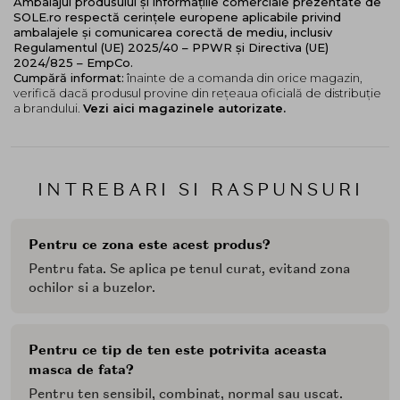
Ambalajul produsului și informațiile comerciale prezentate de
SOLE.ro respectă cerințele europene aplicabile privind
ambalajele și comunicarea corectă de mediu, inclusiv
Regulamentul (UE) 2025/40 – PPWR și Directiva (UE)
2024/825 – EmpCo.
Cumpără informat:
înainte de a comanda din orice magazin,
verifică dacă produsul provine din rețeaua oficială de distribuție
a brandului.
Vezi aici magazinele autorizate.
INTREBARI SI RASPUNSURI
Pentru ce zona este acest produs?
Pentru fata. Se aplica pe tenul curat, evitand zona
ochilor si a buzelor.
Pentru ce tip de ten este potrivita aceasta
masca de fata?
Pentru ten sensibil, combinat, normal sau uscat.