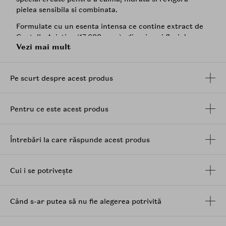
pielea sensibila si combinata.
Formulate cu un esenta intensa ce contine extract de
Centella Asiatica
(17.600 ppm),
glicerina
si flori de
Vezi mai mult
musetel, mastile aduc o hidratare profunda, racoare si
comfort fara a lasa senzatia lipicioasa. Materialul moal
se muleaza bine pe fata si se mentine umed datorita
Pe scurt despre acest produs
tehnologia water-gel, pentru o absorbtie optima si
senzatie de prospetime.
Beneficii:
Pentru ce este acest produs
Calmeaza si linisteste pielea iritata
Hidrateaza intens pielea uscata si sensibila
Întrebări la care răspunde acest produs
Ofera racoare si confort fara a incarca tenul
Ajuta la mentinerea hidratarii pe termen lung
Cui i se potrivește
Ingrediente principale:
Extract de
Centella Asiatica
din Madagascar:
bogat in madecassic acid si asiaticoside,
Când s-ar putea să nu fie alegerea potrivită
cunoscut pentru proprietatile sale calmante si
regeneratoare