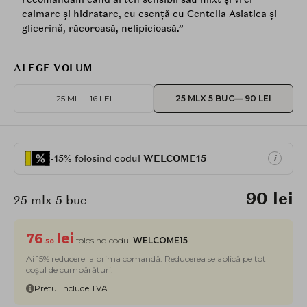
calmare și hidratare, cu esență cu Centella Asiatica și
glicerină, răcoroasă, nelipicioasă.”
ALEGE VOLUM
25 ML
— 16 LEI
25 MLX 5 BUC
— 90 LEI
-15% folosind codul
WELCOME15
i
90 lei
25 mlx 5 buc
76
lei
folosind codul
WELCOME15
.50
Ai 15% reducere la prima comandă. Reducerea se aplică pe tot
coșul de cumpărături.
Pretul include TVA