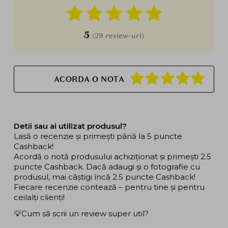
5
(29 review-uri)
ACORDA O NOTA
Detii sau ai utilizat produsul?
Lasă o recenzie și primești până la 5 puncte
Cashback!
Acordă o notă produsului achiziționat și primești 2.5
puncte Cashback. Dacă adaugi și o fotografie cu
produsul, mai câștigi încă 2.5 puncte Cashback!
Fiecare recenzie contează – pentru tine și pentru
ceilalți clienți!
💡Cum să scrii un review super util?