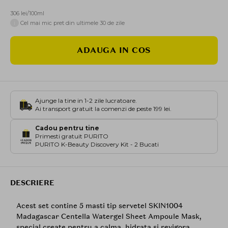
306 lei/100ml
i
Cel mai mic pret din ultimele 30 de zile
ADAUGA IN COS
Ajunge la tine in 1-2 zile lucratoare.
Ai transport gratuit la comenzi de peste 199 lei.
Cadou pentru tine
Primesti gratuit PURITO
PURITO K-Beauty Discovery Kit - 2 Bucati
DESCRIERE
Acest set contine 5 masti tip servetel SKIN1004
Madagascar Centella Watergel Sheet Ampoule Mask,
special create pentru a calma, hidrata si revigora