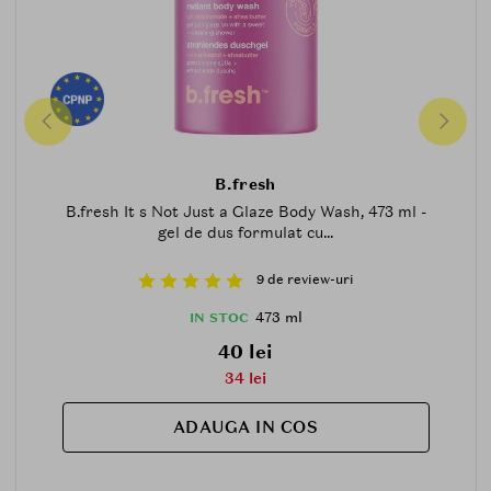
B.fresh
B.fresh It s Not Just a Glaze Body Wash, 473 ml -
gel de dus formulat cu...
9 de review-uri
473 ml
IN STOC
40 lei
34 lei
ADAUGA IN COS