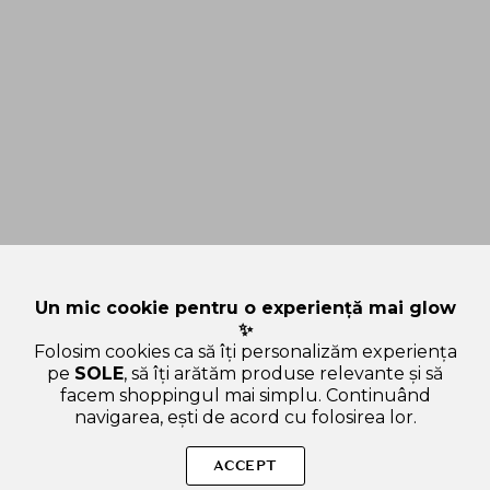
Un mic cookie pentru o experiență mai glow
✨
Folosim cookies ca să îți personalizăm experiența
pe
SOLE
, să îți arătăm produse relevante și să
facem shoppingul mai simplu. Continuând
navigarea, ești de acord cu folosirea lor.
SOLE – beauty fără zgomot.
ACCEPT
Produse autentice, conforme UE, alese responsabil.