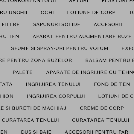
 AUTOBRONZANTULUI
SETURI
PLASTURI P
RU UNGHII
OCHI
LOTIUNE DE CORP
T
 FILTRE
SAPUNURI SOLIDE
ACCESORII
RU TEN
APARAT PENTRU AUGMENTARE BUZE
SPUME SI SPRAY-URI PENTRU VOLUM
EXF
IRE PENTRU ZONA BUZELOR
BALSAM PENTRU 
PALETE
APARATE DE INGRIJIRE CU TEH
FATA
INGRIJIREA TENULUI
FOND DE TEN
HION
INGRIJIREA CORPULUI
LOTIUNI DE 
E SI BURETI DE MACHIAJ
CREME DE CORP
I CURATAREA TENULUI
CURATAREA TENULUI
TEN
DUS SI BAIE
ACCESORII PENTRU PAR