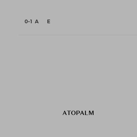
0-1
A
E
ATOPALM