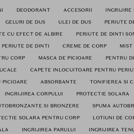
I
DEODORANT
ACCESORII
INGRIJIR
GELURI DE DUS
ULEI DE DUS
PERIUTE D
TE CU EFECT DE ALBIRE
PERIUTE DE DINTI SO
 PERIUTE DE DINTI
CREME DE CORP
MIST
TRU CORP
MASCA DE PICIOARE
PENTRU DI
BUCALE
CAPETE INLOCUITOARE PENTRU PERIU
 PICIOARE
ABSORBANTE
TONIFIEREA SI 
INGRIJIREA CORPULUI
PROTECTIE SOLARA
UTOBRONZANTE SI BRONZERE
SPUMA AUTOB
TECTIE SOLARA PENTRU CORP
LOTIUNI DE CO
ALA
INGRIJIREA PARULUI
INGRIJIREA TEN